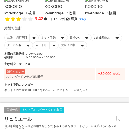
3.42
口コミ
2件
写真
88枚
結婚相談所
出張・訪問専門
ネット予約
日祝OK
21時以降OK
クーポン有
カード可
完全予約制
本日の営業状況
9:00〜23:00
価格帯
￥60,000〜￥100,000
主な料金・サービス
婚活セミナー
80,000
￥
（税込）
スタンダードプラン初期費用
ネット予約カレンダー
ネット予約で最大10,000円分のAmazonギフトカードが当たる！
店舗公式
ネット予約スピードくじ対象店
リュミエール
自分を磨きながら理想の相手探しができる★必要なサポートがしっかり受けられる＜オー