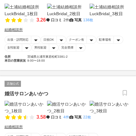
3.26
口コミ
2件
写真
138枚
結婚相談所
出張・訪問対応
日祝OK
クーポン有
駐車場有
女性歓迎
男性歓迎
完全禁煙
住所
茨城県土浦市東若松町3381-2
本日の営業状況
9:00〜18:00
店舗公式
婚活サロンあいかつ
3.58
口コミ
4件
写真
22枚
結婚相談所