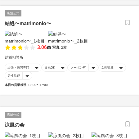
店舗公式
結処〜matrimonio〜
3.06
写真
2枚
結婚相談所
出張・訪問専門
日祝OK
クーポン有
女性歓迎
男性歓迎
本日の営業状況
10:00〜17:00
店舗公式
涼風の会