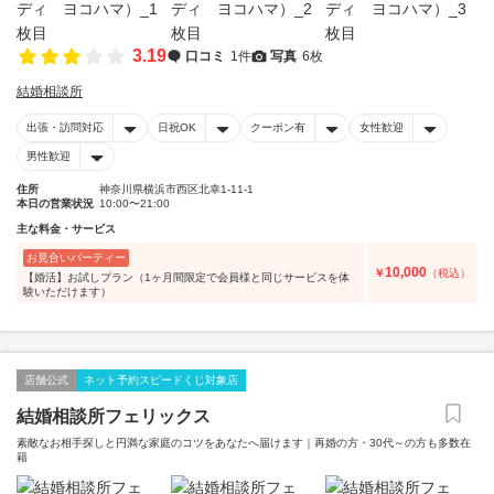
3.19
口コミ
1件
写真
6枚
結婚相談所
出張・訪問対応
日祝OK
クーポン有
女性歓迎
男性歓迎
住所
神奈川県横浜市西区北幸1-11-1
本日の営業状況
10:00〜21:00
主な料金・サービス
お見合いパーティー
10,000
￥
（税込）
【婚活】お試しプラン（1ヶ月間限定で会員様と同じサービスを体
験いただけます）
店舗公式
ネット予約スピードくじ対象店
結婚相談所フェリックス
素敵なお相手探しと円満な家庭のコツをあなたへ届けます｜再婚の方・30代～の方も多数在
籍