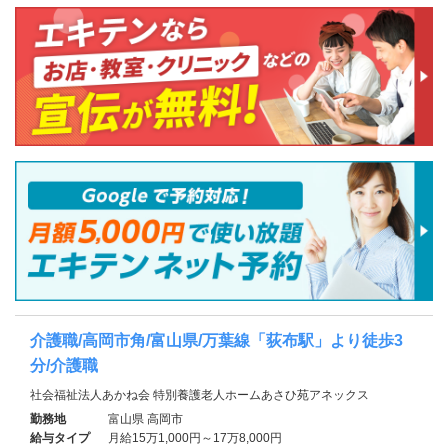
介護職/高岡市角/富山県/万葉線「荻布駅」より徒歩3
分/介護職
社会福祉法人あかね会 特別養護老人ホームあさひ苑アネックス
勤務地
富山県 高岡市
給与タイプ
月給15万1,000円～17万8,000円