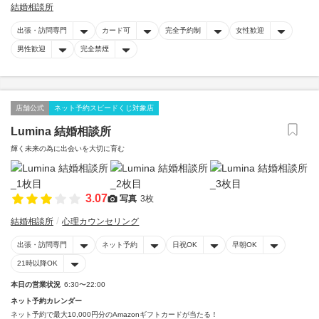
結婚相談所
出張・訪問専門
カード可
完全予約制
女性歓迎
男性歓迎
完全禁煙
店舗公式
ネット予約スピードくじ対象店
Lumina 結婚相談所
輝く未来の為に出会いを大切に育む
3.07
写真
3枚
結婚相談所
心理カウンセリング
出張・訪問専門
ネット予約
日祝OK
早朝OK
21時以降OK
本日の営業状況
6:30〜22:00
ネット予約カレンダー
ネット予約で最大10,000円分のAmazonギフトカードが当たる！