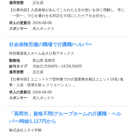
雇用形態
正社員
【仕事内容】入居者様が歩んでこられた人生や想いを深く理解し、常に
「一対一」で心を通わせる対話を大切にしたケアをお任せし…
求人の更新日
2026-08-08
スポンサー
求人ボックス
社会保険完備の職場で介護職/ヘルパー
特別養護老人ホームあさひ苑アネックス
勤務地
富山県 高岡市
給与タイプ
月給21万500円～24万8,500円
雇用形態
正社員
【仕事内容】ユニットケア型特養での介護業務全般(1ユニット10名) 食
事・入浴・排泄介助 レクリエーション …
求人の更新日
2026-08-06
スポンサー
求人ボックス
「高岡市」資格不問/グループホームの介護職・ヘル
パー/時給1,127円から
株式会社ニチイ学館