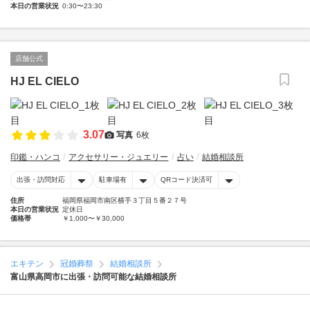
本日の営業状況
0:30〜23:30
店舗公式
HJ EL CIELO
3.07
写真
6枚
印鑑・ハンコ
アクセサリー・ジュエリー
占い
結婚相談所
出張・訪問対応
駐車場有
QRコード決済可
住所
福岡県福岡市南区横手３丁目５番２７号
本日の営業状況
定休日
価格帯
￥1,000〜￥30,000
エキテン
冠婚葬祭
結婚相談所
富山県高岡市に出張・訪問可能な結婚相談所