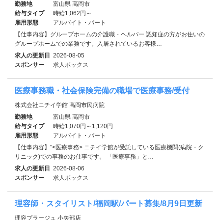
勤務地
富山県 高岡市
給与タイプ
時給1,062円～
雇用形態
アルバイト・パート
【仕事内容】グループホームの介護職・ヘルパー 認知症の方がお住いの
グループホームでの業務です。入居されているお客様…
求人の更新日
2026-08-05
スポンサー
求人ボックス
医療事務職・社会保険完備の職場で医療事務/受付
株式会社ニチイ学館 高岡市民病院
勤務地
富山県 高岡市
給与タイプ
時給1,070円～1,120円
雇用形態
アルバイト・パート
【仕事内容】"<医療事務> ニチイ学館が受託している医療機関(病院・ク
リニック)での事務のお仕事です。 「医療事務」と…
求人の更新日
2026-08-06
スポンサー
求人ボックス
理容師・スタイリスト/福岡駅/パート募集/8月9日更新
理容プラージュ 小矢部店