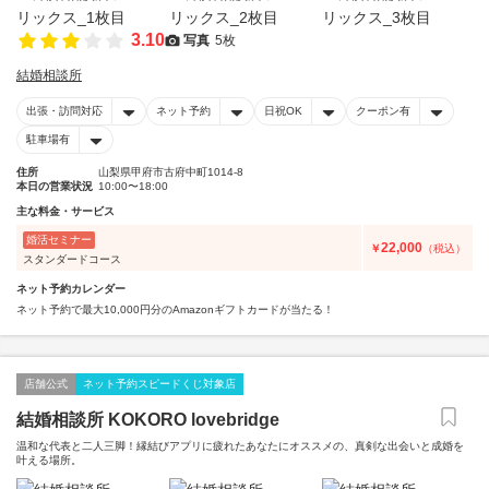
3.10
写真
5枚
結婚相談所
出張・訪問対応
ネット予約
日祝OK
クーポン有
駐車場有
住所
山梨県甲府市古府中町1014-8
本日の営業状況
10:00〜18:00
主な料金・サービス
婚活セミナー
22,000
￥
（税込）
スタンダードコース
ネット予約カレンダー
ネット予約で最大10,000円分のAmazonギフトカードが当たる！
店舗公式
ネット予約スピードくじ対象店
結婚相談所 KOKORO lovebridge
温和な代表と二人三脚！縁結びアプリに疲れたあなたにオススメの、真剣な出会いと成婚を
叶える場所。