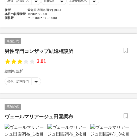
出張・訪問対応
日祝OK
21時以降OK
住所
愛知県清須市須ケ口83-1
本日の営業状況
10:00〜22:00
価格帯
￥22,000〜￥33,000
店舗公式
男性専門コンザップ結婚相談所
3.01
結婚相談所
出張・訪問専門
店舗公式
ヴェールマリアージュ田園調布