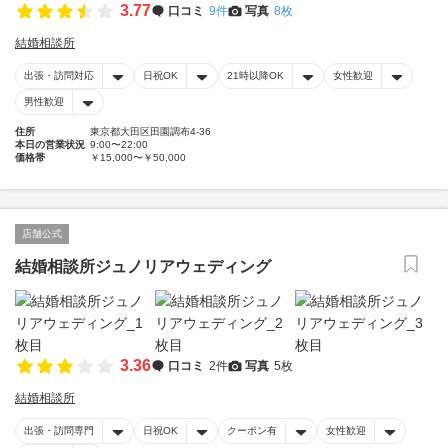
3.77
口コミ
9件
写真
8枚
結婚相談所
出張・訪問対応
日祝OK
21時以降OK
女性歓迎
男性歓迎
住所
東京都大田区田園調布4-36
本日の営業状況
9:00〜22:00
価格帯
￥15,000〜￥50,000
店舗公式
結婚相談所ジュノリアウェディング
3.36
口コミ
2件
写真
5枚
結婚相談所
出張・訪問専門
日祝OK
クーポン有
女性歓迎