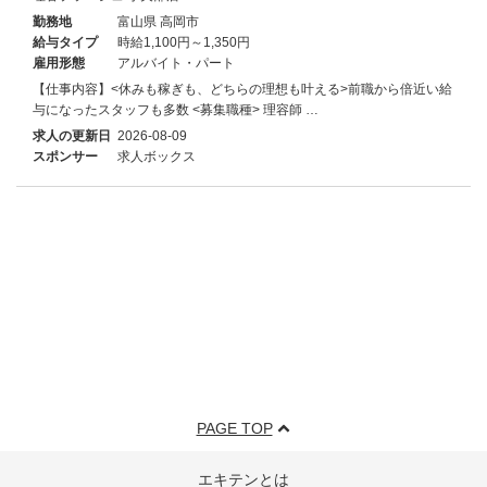
勤務地
富山県 高岡市
給与タイプ
時給1,100円～1,350円
雇用形態
アルバイト・パート
【仕事内容】<休みも稼ぎも、どちらの理想も叶える>前職から倍近い給
与になったスタッフも多数 <募集職種> 理容師 …
求人の更新日
2026-08-09
スポンサー
求人ボックス
PAGE TOP
エキテンとは