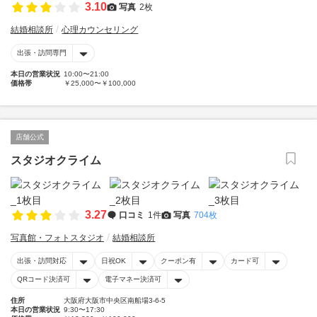
3.10
写真
2枚
結婚相談所
心理カウンセリング
出張・訪問専門
本日の営業状況
10:00〜21:00
価格帯
￥25,000〜￥100,000
店舗公式
スタジオクライム
3.27
口コミ
1件
写真
704枚
写真館・フォトスタジオ
結婚相談所
出張・訪問対応
日祝OK
クーポン有
カード可
QRコード決済可
電子マネー決済可
住所
大阪府大阪市中央区南船場3-6-5
本日の営業状況
9:30〜17:30