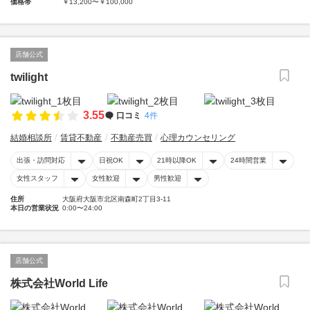
価格帯
￥13,200〜￥100,000
店舗公式
twilight
3.55
口コミ
4件
結婚相談所
賃貸不動産
不動産売買
心理カウンセリング
出張・訪問対応
日祝OK
21時以降OK
24時間営業
女性スタッフ
女性歓迎
男性歓迎
住所
大阪府大阪市北区南森町2丁目3-11
本日の営業状況
0:00〜24:00
店舗公式
株式会社World Life