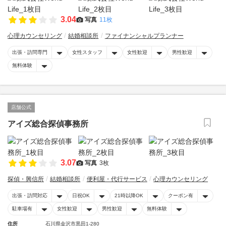
3.04
写真
11枚
心理カウンセリング
結婚相談所
ファイナンシャルプランナー
出張・訪問専門
女性スタッフ
女性歓迎
男性歓迎
無料体験
店舗公式
アイズ総合探偵事務所
3.07
写真
3枚
探偵・興信所
結婚相談所
便利屋・代行サービス
心理カウンセリング
出張・訪問対応
日祝OK
21時以降OK
クーポン有
駐車場有
女性歓迎
男性歓迎
無料体験
住所
石川県金沢市黒田1-280