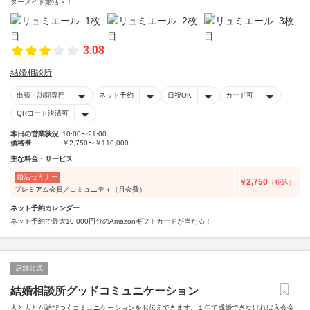
ダーメイド婚活＞！
3.08
結婚相談所
出張・訪問専門
ネット予約
日祝OK
カード可
QRコード決済可
本日の営業状況
10:00〜21:00
価格帯
￥2,750〜￥110,000
主な料金・サービス
婚活セミナー
2,750
￥
（税込）
プレミアム会員／コミュニティ（月会費）
ネット予約カレンダー
ネット予約で最大10,000円分のAmazonギフトカードが当たる！
店舗公式
結婚相談所グッドコミュニケーション
人と人とが結びつくコミュニケーションをお伝えできます。１年で成婚できなければ入会金