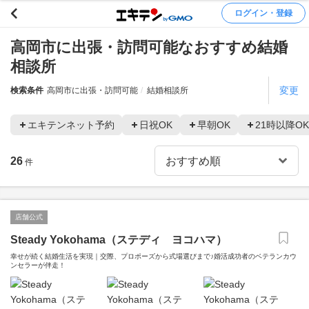
ログイン・登録
高岡市に出張・訪問可能なおすすめ結婚
相談所
変更
検索条件
高岡市に出張・訪問可能
結婚相談所
エキテンネット予約
日祝OK
早朝OK
21時以降OK
26
件
店舗公式
Steady Yokohama（ステディ ヨコハマ）
幸せが続く結婚生活を実現｜交際、プロポーズから式場選びまで♪婚活成功者のベテランカウ
ンセラーが伴走！