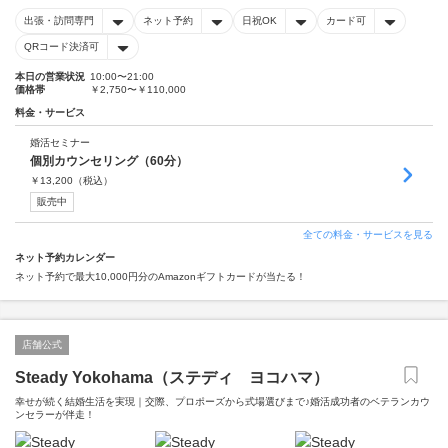
出張・訪問専門
ネット予約
日祝OK
カード可
QRコード決済可
本日の営業状況
10:00〜21:00
価格帯
￥2,750〜￥110,000
料金・サービス
婚活セミナー
個別カウンセリング（60分）
￥
13,200
（税込）
販売中
全ての料金・サービスを見る
ネット予約カレンダー
ネット予約で最大10,000円分のAmazonギフトカードが当たる！
店舗公式
Steady Yokohama（ステディ ヨコハマ）
幸せが続く結婚生活を実現｜交際、プロポーズから式場選びまで♪婚活成功者のベテランカウ
ンセラーが伴走！