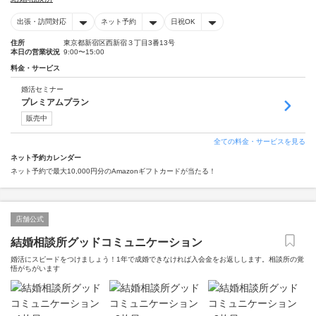
出張・訪問対応
ネット予約
日祝OK
住所
東京都新宿区西新宿３丁目3番13号
本日の営業状況
9:00〜15:00
料金・サービス
婚活セミナー
プレミアムプラン
販売中
全ての料金・サービスを見る
ネット予約カレンダー
ネット予約で最大10,000円分のAmazonギフトカードが当たる！
店舗公式
結婚相談所グッドコミュニケーション
婚活にスピードをつけましょう！1年で成婚できなければ入会金をお返しします。相談所の覚
悟がちがいます