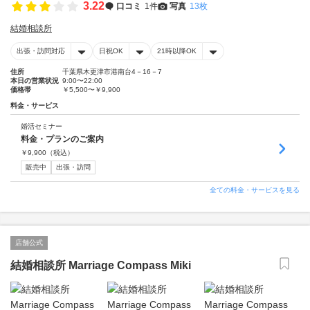
3.22
口コミ
1件
写真
13枚
結婚相談所
出張・訪問対応
日祝OK
21時以降OK
住所
千葉県木更津市港南台4－16－7
本日の営業状況
9:00〜22:00
価格帯
￥5,500〜￥9,900
料金・サービス
婚活セミナー
料金・プランのご案内
￥
9,900
（税込）
販売中
出張・訪問
全ての料金・サービスを見る
店舗公式
結婚相談所 Marriage Compass Miki