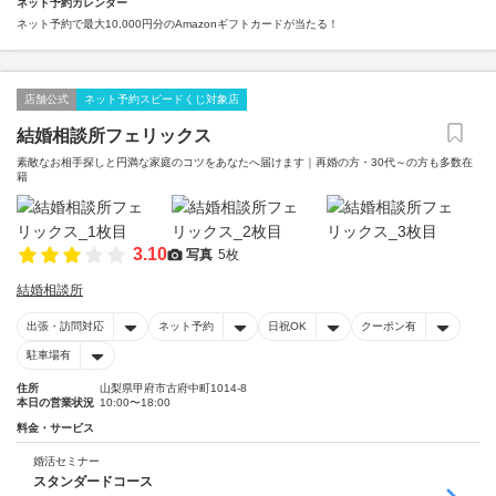
ネット予約カレンダー
ネット予約で最大10,000円分のAmazonギフトカードが当たる！
店舗公式
ネット予約スピードくじ対象店
結婚相談所フェリックス
素敵なお相手探しと円満な家庭のコツをあなたへ届けます｜再婚の方・30代～の方も多数在
籍
3.10
写真
5枚
結婚相談所
出張・訪問対応
ネット予約
日祝OK
クーポン有
駐車場有
住所
山梨県甲府市古府中町1014-8
本日の営業状況
10:00〜18:00
料金・サービス
婚活セミナー
スタンダードコース