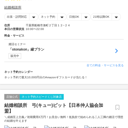
結婚相談所
出張・訪問対応
ネット予約
日祝OK
21時以降OK
住所
千葉県船橋市湊町２丁目１２−２４
本日の営業状況
10:00〜22:00
料金・サービス
婚活セミナー
「otonakon」縁プラン
販売中
全ての料金・サービスを見る
ネット予約カレンダー
ネット予約で最大10,000円分のAmazonギフトカードが当たる！
店舗公式
ネット予約スピードくじ対象店
結婚相談所 弓(キュー)ピット【日本仲人協会加
盟】
＼成婚至上主義／初期費用3万円！お見合い無料！低負担で始められる二人三脚の婚活で理想
の結婚を叶えます