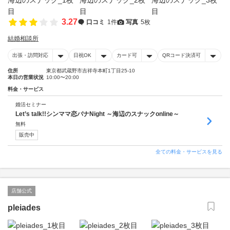
3.27
口コミ
1件
写真
5枚
結婚相談所
出張・訪問対応
日祝OK
カード可
QRコード決済可
住所
東京都武蔵野市吉祥寺本町1丁目25-10
本日の営業状況
10:00〜20:00
料金・サービス
婚活セミナー
Let’s talk!!シンママ恋バナNight ～海辺のスナックonline～
無料
販売中
全ての料金・サービスを見る
店舗公式
pleiades