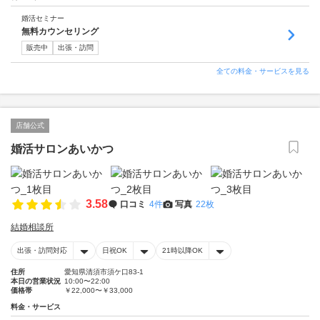
婚活セミナー
無料カウンセリング
販売中
出張・訪問
全ての料金・サービスを見る
店舗公式
婚活サロンあいかつ
3.58
口コミ
4件
写真
22枚
結婚相談所
出張・訪問対応
日祝OK
21時以降OK
住所
愛知県清須市須ケ口83-1
本日の営業状況
10:00〜22:00
価格帯
￥22,000〜￥33,000
料金・サービス