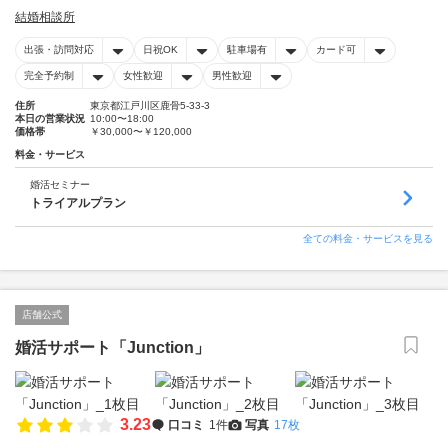
結婚相談所
出張・訪問対応
日祝OK
駐車場有
カード可
完全予約制
女性歓迎
男性歓迎
住所
東京都江戸川区鹿骨5-33-3
本日の営業状況
10:00〜18:00
価格帯
￥30,000〜￥120,000
料金・サービス
婚活セミナー
トライアルプラン
全ての料金・サービスを見る
店舗公式
婚活サポート「Junction」
3.23
口コミ
1件
写真
17枚