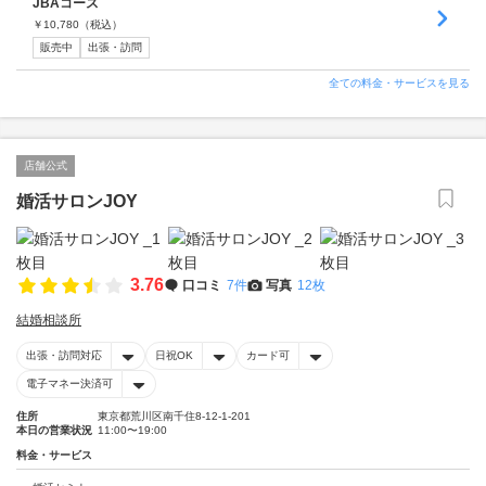
JBAコース
￥
10,780
（税込）
販売中
出張・訪問
全ての料金・サービスを見る
店舗公式
婚活サロンJOY
3.76
口コミ
7件
写真
12枚
結婚相談所
出張・訪問対応
日祝OK
カード可
電子マネー決済可
住所
東京都荒川区南千住8-12-1-201
本日の営業状況
11:00〜19:00
料金・サービス