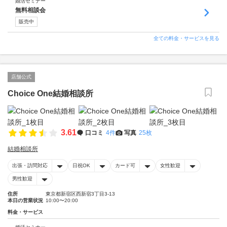
婚活セミナー
無料相談会
販売中
全ての料金・サービスを見る
店舗公式
Choice One結婚相談所
3.61
口コミ
4件
写真
25枚
結婚相談所
出張・訪問対応
日祝OK
カード可
女性歓迎
男性歓迎
住所
東京都新宿区西新宿3丁目3-13
本日の営業状況
10:00〜20:00
料金・サービス