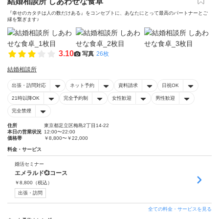
結婚相談所 しあわせな食卓
『幸せのカタチは人の数だけある』をコンセプトに、あなたにとって最高のパートナーとご
縁を繋ぎます♪
3.10
写真
26枚
結婚相談所
出張・訪問対応
ネット予約
資料請求
日祝OK
21時以降OK
完全予約制
女性歓迎
男性歓迎
完全禁煙
住所
東京都足立区梅島2丁目14-22
本日の営業状況
12:00〜22:00
価格帯
￥8,800〜￥22,000
料金・サービス
婚活セミナー
エメラルド💞コース
￥
8,800
（税込）
出張・訪問
全ての料金・サービスを見る