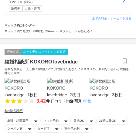
￥
22,000
（税込）
販売中
出張・訪問
全ての料金・サービスを見る
ネット予約カレンダー
ネット予約で最大10,000円分のAmazonギフトカードが当たる！
店舗公式
ネット予約スピードくじ対象店
結婚相談所 KOKORO lovebridge
温和な代表と二人三脚！縁結びアプリに疲れたあなたにオススメの、真剣な出会いと成婚を
叶える場所。
3.42
口コミ
2件
写真
88枚
結婚相談所
出張・訪問専門
ネット予約
日祝OK
21時以降OK
クーポン有
カード可
完全予約制