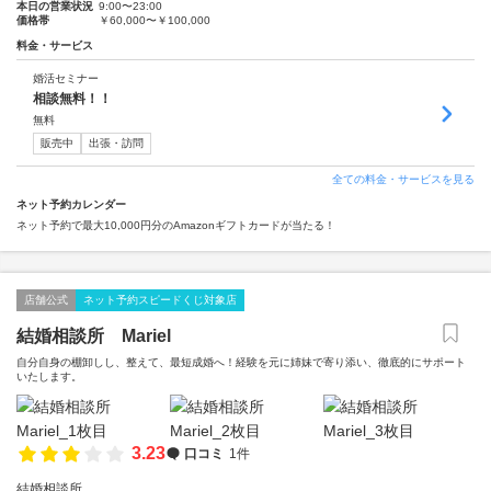
本日の営業状況
9:00〜23:00
価格帯
￥60,000〜￥100,000
料金・サービス
婚活セミナー
相談無料！！
無料
販売中
出張・訪問
全ての料金・サービスを見る
ネット予約カレンダー
ネット予約で最大10,000円分のAmazonギフトカードが当たる！
店舗公式
ネット予約スピードくじ対象店
結婚相談所 Mariel
自分自身の棚卸しし、整えて、最短成婚へ！経験を元に姉妹で寄り添い、徹底的にサポート
いたします。
3.23
口コミ
1件
結婚相談所