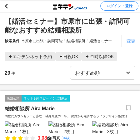
ログイン・登録
【婚活セミナー】市原市に出張・訪問可
能なおすすめ結婚相談所
変更
検索条件
市原市に出張・訪問可能
結婚相談所
婚活セミナー
エキテンネット予約
日祝OK
21時以降OK
29
件
店舗公式
ネット予約スピードくじ対象店
結婚相談所 Aira Marie
同世代カウンセラーと歩む、独身最後の一年。 結婚から逆算するライフデザイン型婚活
3.08
写真
34枚