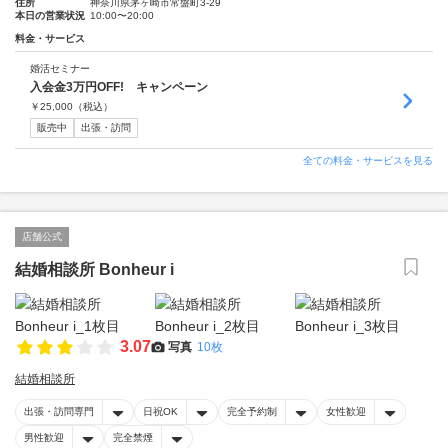
住所
神奈川県茅ヶ崎市常盤町3-29
本日の営業状況
10:00〜20:00
料金・サービス
婚活セミナー
入会金3万円OFF! キャンペーン
￥
25,000
（税込）
販売中
出張・訪問
全ての料金・サービスを見る
店舗公式
結婚相談所 Bonheur i
3.07
写真
10枚
結婚相談所
出張・訪問専門
日祝OK
完全予約制
女性歓迎
男性歓迎
完全禁煙