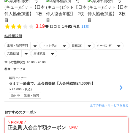
3.19
口コミ
1件
写真
11枚
結婚相談所
出張・訪問専門
ネット予約
日祝OK
クーポン有
女性歓迎
男性歓迎
本日の営業状況
10:00〜20:00
料金・サービス
婚活セミナー
セミナー経由で、正会員登録【入会時総額24,000円】
￥
24,000
（税込）
受付中
出張・訪問
全ての料金・サービスを見る
おすすめのクーポン
PickUp
正会員 入会金半額クーポン
NEW