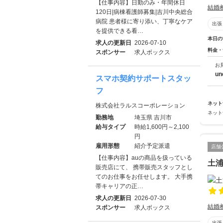
【仕事内容】日勤のみ・年間休日
結婚
120日|病棟看護師募集|吉川中央総合
病院 患者様に寄り添い、丁寧なケア
出張
を提供できる看…
本日の
求人の更新日
2026-07-10
料金・
スポンサー
求人ボックス
お
u
スマホ契約サポートスタッ
フ
ネット
株式会社ラルスコーポレーション
ネット
勤務地
埼玉県 吉川市
給与タイプ
時給1,600円～2,100
円
雇用形態
紹介予定派遣
店舗
【仕事内容】auの商品を扱っている
土浦
販売店にて、 携帯販売スタッフとし
てのお仕事をお任せします。 大手携
帯キャリアの正…
求人の更新日
2026-07-30
結婚
スポンサー
求人ボックス
出張