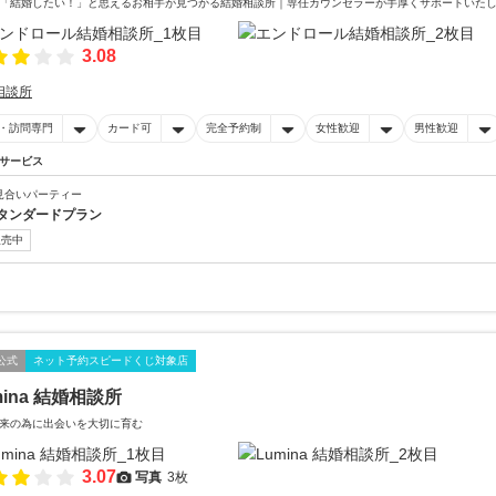
「結婚したい！」と思えるお相手が見つかる結婚相談所｜専任カウンセラーが手厚くサポートいた
3.08
相談所
・訪問専門
カード可
完全予約制
女性歓迎
男性歓迎
サービス
見合いパーティー
タンダードプラン
販売中
公式
ネット予約スピードくじ対象店
mina 結婚相談所
来の為に出会いを大切に育む
3.07
写真
3枚