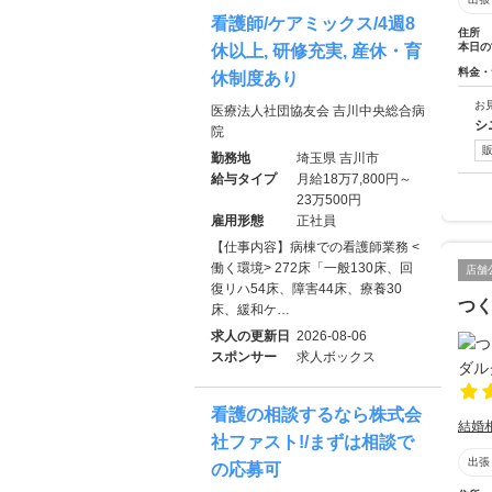
看護師/ケアミックス/4週8
住所
本日の
休以上, 研修充実, 産休・育
料金・
休制度あり
お
医療法人社団協友会 吉川中央総合病
シ
院
勤務地
埼玉県 吉川市
給与タイプ
月給18万7,800円～
23万500円
雇用形態
正社員
【仕事内容】病棟での看護師業務 <
働く環境> 272床「一般130床、回
店舗
復リハ54床、障害44床、療養30
つ
床、緩和ケ…
求人の更新日
2026-08-06
スポンサー
求人ボックス
看護の相談するなら株式会
結婚
社ファスト!/まずは相談で
出張
の応募可