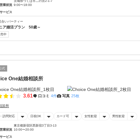
茨城県つくば市二の宮2-1-7
営業状況
9:00〜18:00
サービス
見合いパーティー
ニア婚活プラン 50歳～
販売中
公式
oice One結婚相談所
3.61
口コミ
4件
写真
25枚
相談所
・訪問対応
日祝OK
カード可
女性歓迎
男性歓迎
東京都新宿区西新宿3丁目3-13
営業状況
10:00〜20:00
サービス