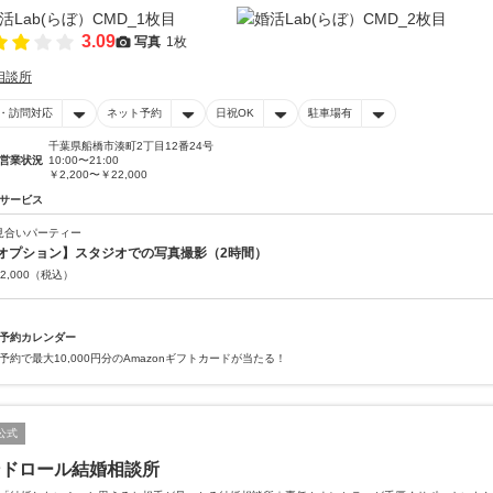
3.09
写真
1枚
相談所
・訪問対応
ネット予約
日祝OK
駐車場有
千葉県船橋市湊町2丁目12番24号
営業状況
10:00〜21:00
￥2,200〜￥22,000
サービス
見合いパーティー
オプション】スタジオでの写真撮影（2時間）
2,000
（税込）
予約カレンダー
予約で最大10,000円分のAmazonギフトカードが当たる！
公式
ンドロール結婚相談所