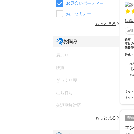
お見合いパーティー
婚活セミナー
結婚
もっと見る
出張
住所
お悩み
本日の
価格帯
料金・
肩こり
お
腰痛
【
￥
2
ぎっくり腰
ネット
むち打ち
ネット
交通事故対応
もっと見る
店舗
エ