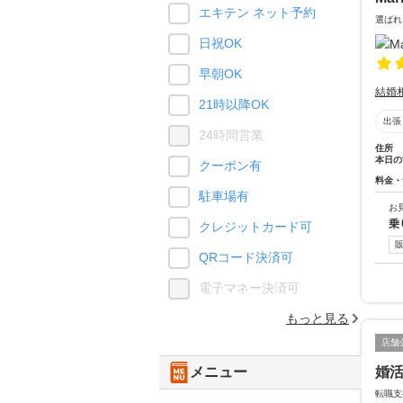
エキテン ネット予約
選ばれ
日祝OK
早朝OK
結婚
21時以降OK
出張
24時間営業
住所
本日の
クーポン有
料金・
駐車場有
お
乗
クレジットカード可
QRコード決済可
電子マネー決済可
もっと見る
店舗
婚活
メニュー
転職支