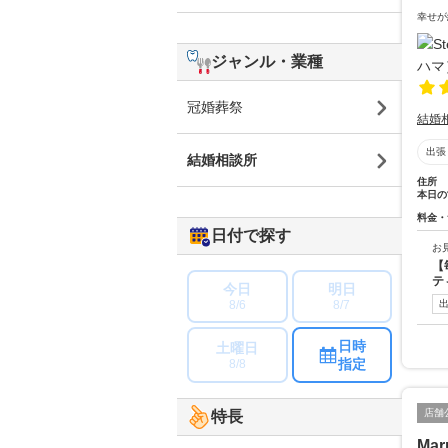
幸せが
ジャンル・業種
冠婚葬祭
結婚
出張
結婚相談所
住所
本日の
料金・
日付で探す
お
【
テ
今日
明日
8/6
8/7
日時
土曜日
指定
8/8
店舗
特長
Mar