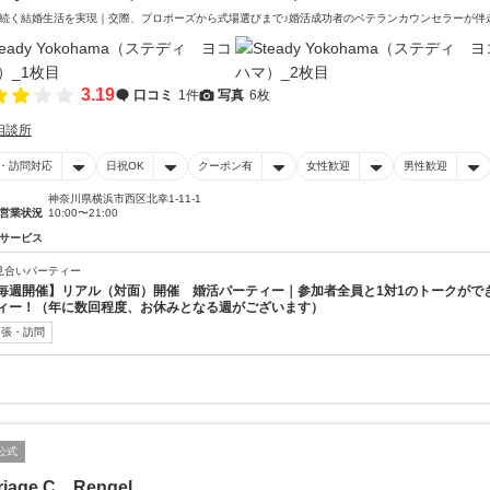
続く結婚生活を実現｜交際、プロポーズから式場選びまで♪婚活成功者のベテランカウンセラーが伴
3.19
口コミ
1件
写真
6枚
相談所
・訪問対応
日祝OK
クーポン有
女性歓迎
男性歓迎
神奈川県横浜市西区北幸1-11-1
営業状況
10:00〜21:00
サービス
見合いパーティー
毎週開催】リアル（対面）開催 婚活パーティー｜参加者全員と1対1のトークがで
ィー！（年に数回程度、お休みとなる週がございます）
出張・訪問
公式
riage C Rengel