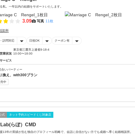
る私。一年以内の結婚をサポートいたします。
3.09
写真
11枚
相談所
・訪問対応
日祝OK
クーポン有
東京都三鷹市上連雀9-18-4
営業状況
10:00〜18:00
サービス
見合いパーティー
り換え、with300プラン
販売中
公式
ネット予約スピードくじ対象店
Lab(らぼ）CMD
援13年の実績が生む独自のプロフィール戦略で、会話に自信がない方でも成婚へ導く結婚相談所。