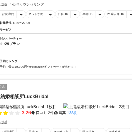
相談所
心理カウンセリング
・訪問専門
ネット予約
日祝OK
早朝OK
21時以降OK
営業状況
6:30〜22:00
サービス
見合いパーティー
nder29プラン
予約カレンダー
予約で最大10,000円分のAmazonギフトカードが当たる！
公式
結婚相談所LuckBridal
3.26
口コミ
2件
写真
138枚
相談所
・訪問対応
日祝OK
クーポン有
駐車場有
女性歓迎