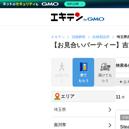
無料診断
エキテン
冠婚葬祭
結婚相談所
埼玉県
【お見合いパーティー】吉
検索条
お店に行
来て
届けても
く
もらう
らう
エ
エリア
11
件
埼玉県
店舗
吉川市
St