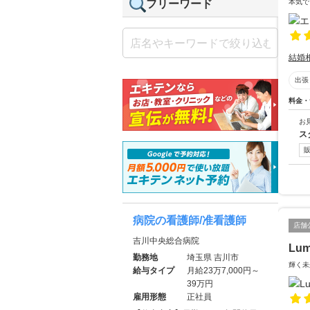
本気で
フリーワード
結婚
出張
料金・
お
ス
病院の看護師/准看護師
店舗
吉川中央総合病院
Lu
勤務地
埼玉県 吉川市
輝く未
給与タイプ
月給23万7,000円～
39万円
雇用形態
正社員