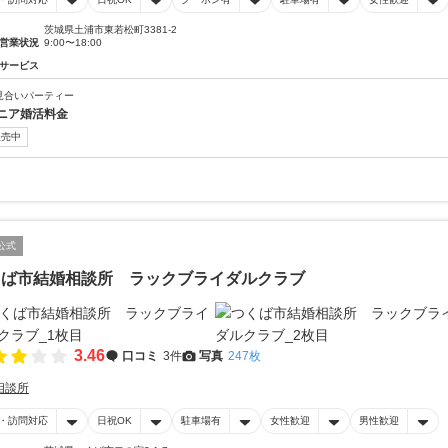
茨城県土浦市東若松町3381-2
営業状況
9:00〜18:00
サービス
見合いパーティー
ニア婚活料金
販売中
公式
くば市結婚相談所 ラックブライダルクラブ
3.46
口コミ
3件
写真
247枚
相談所
・訪問対応
日祝OK
駐車場有
女性歓迎
男性歓迎