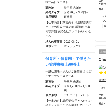
住所
株式会社ファスト
本日の
勤務地
埼玉県 吉川市
料金・
給与タイプ
月給26万9,300円～
お
雇用形態
正社員
シ
【仕事内容】勤務先名 埼玉県吉川市
エリアの施設 仕事内容 看護職 仕事
内容詳細 株式会社ファストのいいと
ころ…
求人の更新日
2026-08-01
スポンサー
求人ボックス
店舗
保育所・保育園・で働きた
Ch
い管理栄養士/栄養士
一般社団法人さんぴこ保育園 さんぴ
こナーサリースクール
結婚
勤務地
埼玉県 吉川市
給与タイプ
時給1,200円～1,500
出張
円
雇用形態
アルバイト・パート
住所
本日の
【仕事内容】調理業務 子どもたちの
料金・
給食・おやつなどを調理していただ