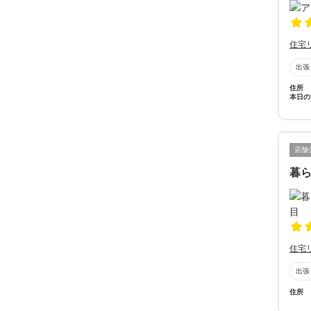
住宅
出張
住所
本日の
店舗
暮
住宅
出張
住所