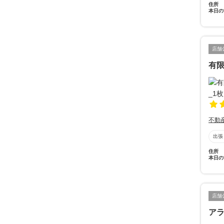
住所
本日の
店舗
有
不動
出張
住所
本日の
店舗
ア