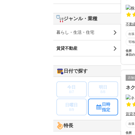
ジャンル・業種
不動
暮らし・生活・住宅
出張
宅地
賃貸不動産
住所
本日の
日付で探す
店舗
今日
明日
ネ
8/7
8/8
日時
日曜日
指定
8/9
賃貸
出張
特長
住所