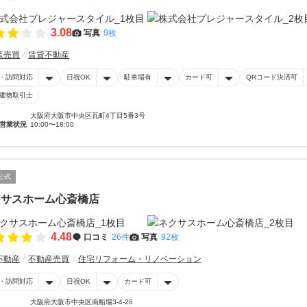
3.08
写真
9枚
産売買
賃貸不動産
・訪問対応
日祝OK
駐車場有
カード可
QRコード決済可
建物取引士
大阪府大阪市中央区瓦町4丁目5番3号
営業状況
10:00〜18:00
公式
クサスホーム心斎橋店
4.48
口コミ
26件
写真
92枚
不動産
不動産売買
住宅リフォーム・リノベーション
・訪問対応
日祝OK
カード可
大阪府大阪市中央区南船場3-4-26