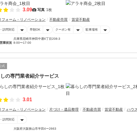
3.09
写真
1枚
リフォーム・リノベーション
不動産売買
賃貸不動産
・訪問対応
早朝OK
クーポン有
駐車場有
兵庫県尼崎市神田中通6丁目208-3
営業状況
8:00〜17:00
公式
らしの専門業者紹介サービス
3.01
リフォーム・リノベーション
片づけ・遺品整理
不動産売買
賃貸不動産
ハウ
・訪問対応
大阪府大阪狭山市半田4ー2663