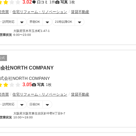
3.02
口コミ
1件
写真
1枚
産売買
住宅リフォーム・リノベーション
賃貸不動産
・訪問対応
早朝OK
21時以降OK
大阪府茨木市玉水町1-47-1
営業状況
6:00〜23:00
公式
会社NORTH COMPANY
3.05
写真
1枚
産売買
住宅リフォーム・リノベーション
賃貸不動産
・訪問対応
日祝OK
大阪府大阪市東住吉区針中野4丁目9-7
営業状況
10:00〜19:00