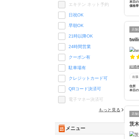
本日の
エキテン ネット予約
価格帯
日祝OK
早朝OK
店舗
21時以降OK
twil
24時間営業
クーポン有
結婚
駐車場有
出張
クレジットカード可
住所
QRコード決済可
本日の
電子マネー決済可
もっと見る
店舗
茨
メニュー