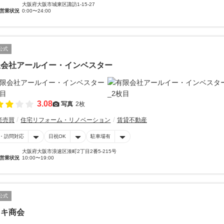
大阪府大阪市城東区諏訪1-15-27
営業状況
0:00〜24:00
公式
限会社アールイー・インベスター
3.08
写真
2枚
産売買
住宅リフォーム・リノベーション
賃貸不動産
・訪問対応
日祝OK
駐車場有
大阪府大阪市浪速区湊町2丁目2番5-215号
営業状況
10:00〜19:00
公式
ラキ商会