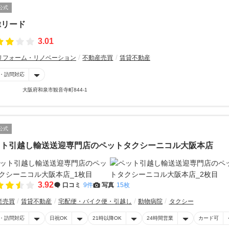
公式
xtリード
3.01
リフォーム・リノベーション
不動産売買
賃貸不動産
・訪問対応
大阪府和泉市観音寺町844-1
公式
ット引越し輸送送迎専門店のペットタクシーニコル大阪本店
3.92
口コミ
9件
写真
15枚
産売買
賃貸不動産
宅配便・バイク便・引越し
動物病院
タクシー
・訪問対応
日祝OK
21時以降OK
24時間営業
カード可