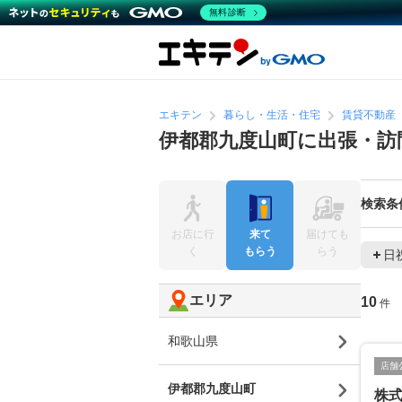
無料診断
エキテン
暮らし・生活・住宅
賃貸不動産
伊都郡九度山町に出張・訪
検索条
お店に行
来て
届けても
く
もらう
らう
日
エリア
10
件
和歌山県
店舗
伊都郡九度山町
株