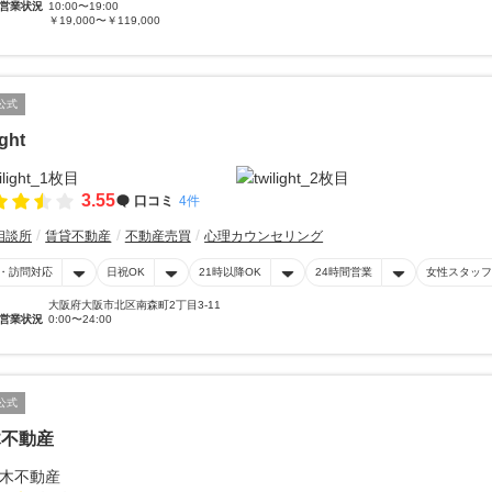
営業状況
10:00〜19:00
￥19,000〜￥119,000
公式
ight
3.55
口コミ
4件
相談所
賃貸不動産
不動産売買
心理カウンセリング
・訪問対応
日祝OK
21時以降OK
24時間営業
女性スタッフ
大阪府大阪市北区南森町2丁目3-11
営業状況
0:00〜24:00
公式
木不動産