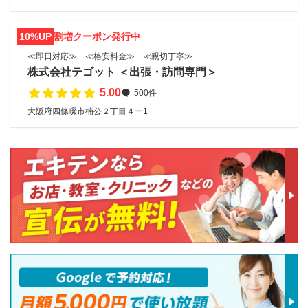
10%UP
割増クーポン発行中
≪即日対応≫ ≪格安料金≫ ≪親切丁寧≫
株式会社テゴット ＜出張・訪問専門＞
5.00
500件
大阪府四條畷市楠公２丁目４ー1