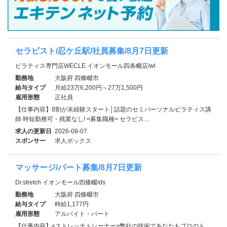
セラピスト/忍ケ丘駅/社員募集/8月7日更新
ピラティス専門店WECLE イオンモール四条畷店/wl
勤務地
大阪府 四條畷市
給与タイプ
月給23万6,200円～27万1,500円
雇用形態
正社員
【仕事内容】8割が未経験スタート│話題のセミパーソナルピラティス講
師 時短勤務可・残業なし! <募集職種> セラピス…
求人の更新日
2026-08-07
スポンサー
求人ボックス
マッサージ/パート募集/8月7日更新
Dr.stretch イオンモール四條畷/ds
勤務地
大阪府 四條畷市
給与タイプ
時給1,177円
雇用形態
アルバイト・パート
【仕事内容】<ストレッチトレーナー>弊社の技術であなたもプロのト