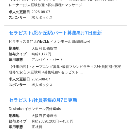
レーナーに!未経験歓迎 <募集職種> マッサージ …
求人の更新日
2026-08-07
スポンサー
求人ボックス
セラピスト/忍ケ丘駅/パート募集/8月7日更新
ピラティス専門店WECLE イオンモール四条畷店/wl
勤務地
大阪府 四條畷市
給与タイプ
時給1,177円
雇用形態
アルバイト・パート
【仕事内容】<オープニング募集>最新マシンピラティス!全員同期×充実
研修で安心 未経験可 <募集職種> セラピスト …
求人の更新日
2026-08-07
スポンサー
求人ボックス
セラピスト/社員募集/8月7日更新
Dr.stretch イオンモール四條畷/ds
勤務地
大阪府 四條畷市
給与タイプ
月給23万6,200円～45万円
雇用形態
正社員