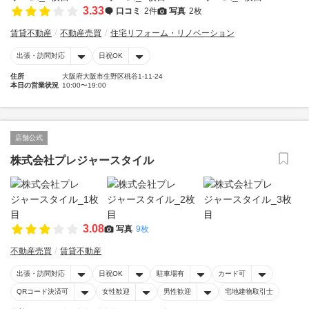
3.33
口コミ
2件
写真
2枚
賃貸不動産
不動産売買
住宅リフォーム・リノベーション
出張・訪問対応
日祝OK
住所
大阪府大阪市生野区桃谷1-11-24
本日の営業状況
10:00〜19:00
店舗公式
株式会社プレジャースタイル
3.08
写真
9枚
不動産売買
賃貸不動産
出張・訪問対応
日祝OK
駐車場有
カード可
QRコード決済可
女性歓迎
男性歓迎
宅地建物取引士