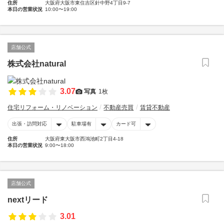
住所
大阪府大阪市東住吉区針中野4丁目9-7
本日の営業状況
10:00〜19:00
店舗公式
株式会社natural
3.07
写真
1枚
住宅リフォーム・リノベーション
不動産売買
賃貸不動産
出張・訪問対応
駐車場有
カード可
住所
大阪府東大阪市西鴻池町2丁目4-18
本日の営業状況
9:00〜18:00
店舗公式
nextリード
3.01