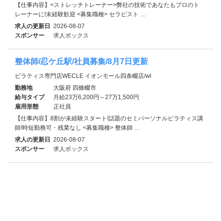
【仕事内容】<ストレッチトレーナー>弊社の技術であなたもプロのト
レーナーに!未経験歓迎 <募集職種> セラピスト …
求人の更新日
2026-08-07
スポンサー
求人ボックス
整体師/忍ケ丘駅/社員募集/8月7日更新
ピラティス専門店WECLE イオンモール四条畷店/wl
勤務地
大阪府 四條畷市
給与タイプ
月給23万6,200円～27万1,500円
雇用形態
正社員
【仕事内容】8割が未経験スタート!話題のセミパーソナルピラティス講
師!時短勤務可・残業なし <募集職種> 整体師 …
求人の更新日
2026-08-07
スポンサー
求人ボックス