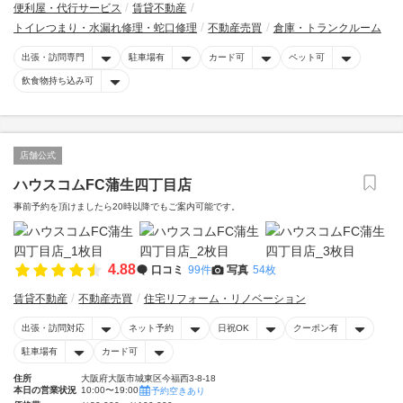
便利屋・代行サービス
賃貸不動産
トイレつまり・水漏れ修理・蛇口修理
不動産売買
倉庫・トランクルーム
出張・訪問専門
駐車場有
カード可
ペット可
飲食物持ち込み可
店舗公式
ハウスコムFC蒲生四丁目店
事前予約を頂けましたら20時以降でもご案内可能です。
4.88
口コミ
99件
写真
54枚
賃貸不動産
不動産売買
住宅リフォーム・リノベーション
出張・訪問対応
ネット予約
日祝OK
クーポン有
駐車場有
カード可
住所
大阪府大阪市城東区今福西3-8-18
本日の営業状況
10:00〜19:00
予約空きあり