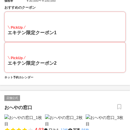
価格帯
￥30,000〜￥100,000
おすすめのクーポン
50
PickUp
エキテン限定クーポン1
48
PickUp
エキテン限定クーポン2
ネット予約カレンダー
店舗公式
おへやの窓口
4.03
口コミ
12件
写真
56枚