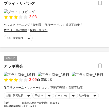
ブライトリビング
3.03
ハウスクリーニング
便利屋・代行サービス
賃貸不動産
片づけ・遺品整理
探偵・興信所
出張・訪問専門
店舗公式
アラキ商会
3.09
写真
1枚
住宅リフォーム・リノベーション
不動産売買
賃貸不動産
出張・訪問対応
早朝OK
クーポン有
駐車場有
住所
兵庫県尼崎市神田中通6丁目208-3
本日の営業状況
8:00〜17:00