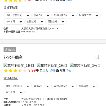
賃貸不動産
出張・訪問対応
日祝OK
21時以降OK
24時間営業
カード可
女性歓迎
男性歓迎
住所
大阪府大阪市西成区花園北2-18-13
本日の営業状況
0:00〜24:00
店舗公式
花沢不動産
3.99
口コミ
15件
写真
7枚
賃貸不動産
出張・訪問対応
日祝OK
21時以降OK
駐車場有
カード可
住所
大阪府大阪市淀川区十三本町2丁目6番13号
本日の営業状況
10:00〜22:00
価格帯
￥50,000〜￥70,000