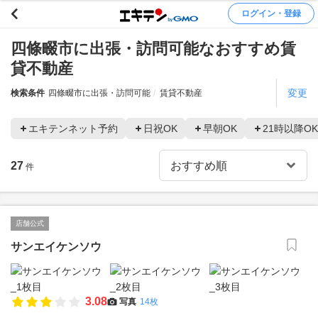
ログイン・登録
四條畷市に出張・訪問可能なおすすめ賃
貸不動産
変更
検索条件
四條畷市に出張・訪問可能
賃貸不動産
エキテンネット予約
日祝OK
早朝OK
21時以降OK
27
件
店舗公式
サンエイケンソウ
3.08
写真
14枚