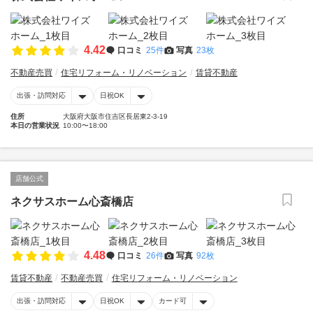
4.42
口コミ
25件
写真
23枚
不動産売買
住宅リフォーム・リノベーション
賃貸不動産
出張・訪問対応
日祝OK
住所
大阪府大阪市住吉区長居東2-3-19
本日の営業状況
10:00〜18:00
店舗公式
ネクサスホーム心斎橋店
4.48
口コミ
26件
写真
92枚
賃貸不動産
不動産売買
住宅リフォーム・リノベーション
出張・訪問対応
日祝OK
カード可