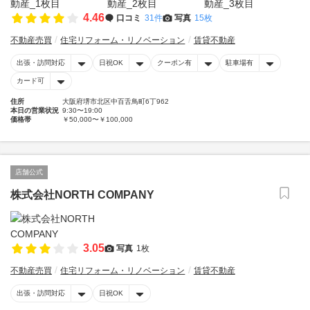
4.46
口コミ
31件
写真
15枚
不動産売買
住宅リフォーム・リノベーション
賃貸不動産
出張・訪問対応
日祝OK
クーポン有
駐車場有
カード可
住所
大阪府堺市北区中百舌鳥町6丁962
本日の営業状況
9:30〜19:00
価格帯
￥50,000〜￥100,000
店舗公式
株式会社NORTH COMPANY
3.05
写真
1枚
不動産売買
住宅リフォーム・リノベーション
賃貸不動産
出張・訪問対応
日祝OK