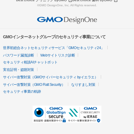
best choice クリニック byGMO
best choice 歯科 byGMO
©GMO DesignOne, Inc. All Rights reserved.
GMOインターネットグループのセキュリティ事業について
世界初総合ネットセキュリティサービス「GMOセキュリティ24」
パスワード漏洩診断
Webサイトリスク診断
セキュリティ相談AIチャットボット
実在証明・盗聴対策
サイバー攻撃対策（GMOサイバーセキュリティ byイエラエ）
サイバー攻撃対策（GMO Flatt Security）
なりすまし対策
セキュリティ事業の軌跡