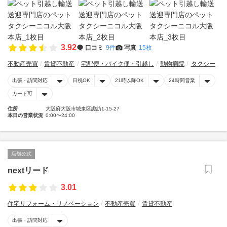
3.92
口コミ
9件
写真
15枚
不動産売買
賃貸不動産
宅配便・バイク便・引越し
動物病院
タクシー
出張・訪問対応
日祝OK
21時以降OK
24時間営業
カード可
住所
大阪府大阪市城東区諏訪1-15-27
本日の営業状況
0:00〜24:00
店舗公式
nextリード
3.01
住宅リフォーム・リノベーション
不動産売買
賃貸不動産
出張・訪問対応