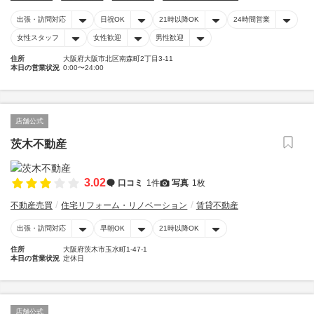
出張・訪問対応
日祝OK
21時以降OK
24時間営業
女性スタッフ
女性歓迎
男性歓迎
住所
大阪府大阪市北区南森町2丁目3-11
本日の営業状況
0:00〜24:00
店舗公式
茨木不動産
3.02
口コミ
1件
写真
1枚
不動産売買
住宅リフォーム・リノベーション
賃貸不動産
出張・訪問対応
早朝OK
21時以降OK
住所
大阪府茨木市玉水町1-47-1
本日の営業状況
定休日
店舗公式