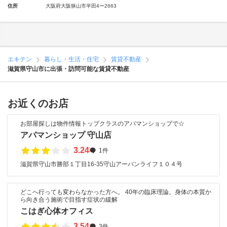
住所
大阪府大阪狭山市半田4ー2663
エキテン
暮らし・生活・住宅
賃貸不動産
滋賀県守山市に出張・訪問可能な賃貸不動産
お近くのお店
お部屋探しは物件情報トップクラスのアパマンショップで☆
アパマンショップ 守山店
3.24
1件
滋賀県守山市勝部１丁目16-35守山アーバンライフ１０４号
どこへ行っても変わらなかった方へ。 40年の臨床理論。身体の本質か
ら向き合う施術で目指す症状の緩解
こはぎ心体オフィス
3.54
3件