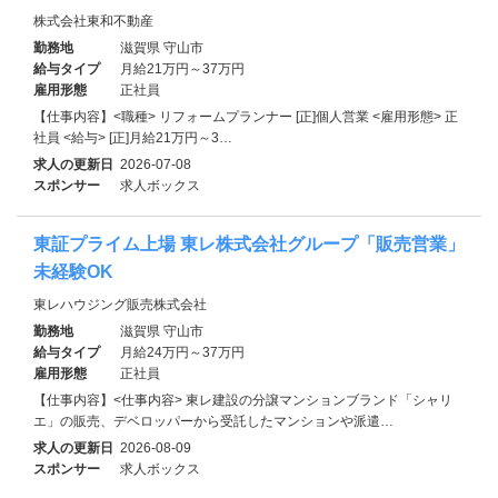
株式会社東和不動産
勤務地
滋賀県 守山市
給与タイプ
月給21万円～37万円
雇用形態
正社員
【仕事内容】<職種> リフォームプランナー [正]個人営業 <雇用形態> 正
社員 <給与> [正]月給21万円～3…
求人の更新日
2026-07-08
スポンサー
求人ボックス
東証プライム上場 東レ株式会社グループ「販売営業」
未経験OK
東レハウジング販売株式会社
勤務地
滋賀県 守山市
給与タイプ
月給24万円～37万円
雇用形態
正社員
【仕事内容】<仕事内容> 東レ建設の分譲マンションブランド「シャリ
エ」の販売、デベロッパーから受託したマンションや派遣…
求人の更新日
2026-08-09
スポンサー
求人ボックス