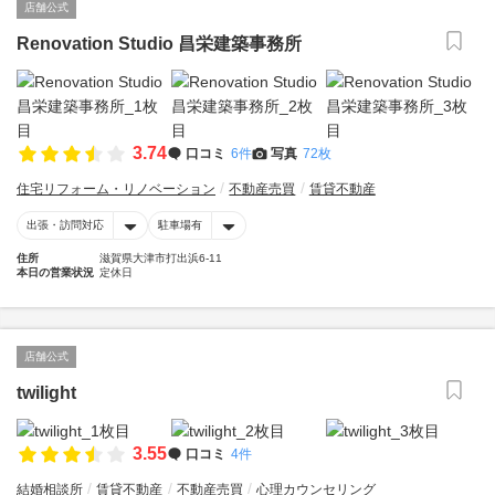
店舗公式
Renovation Studio 昌栄建築事務所
3.74
口コミ
6件
写真
72枚
住宅リフォーム・リノベーション
不動産売買
賃貸不動産
出張・訪問対応
駐車場有
住所
滋賀県大津市打出浜6-11
本日の営業状況
定休日
店舗公式
twilight
3.55
口コミ
4件
結婚相談所
賃貸不動産
不動産売買
心理カウンセリング