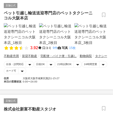
店舗公式
ペット引越し輸送送迎専門店のペットタクシーニ
コル大阪本店
3.92
口コミ
9件
写真
15枚
不動産売買
賃貸不動産
宅配便・バイク便・引越し
動物病院
タクシー
出張・訪問対応
日祝OK
21時以降OK
24時間営業
カード可
住所
大阪府大阪市城東区諏訪1-15-27
本日の営業状況
0:00〜24:00
店舗公式
株式会社新富不動産スタジオ