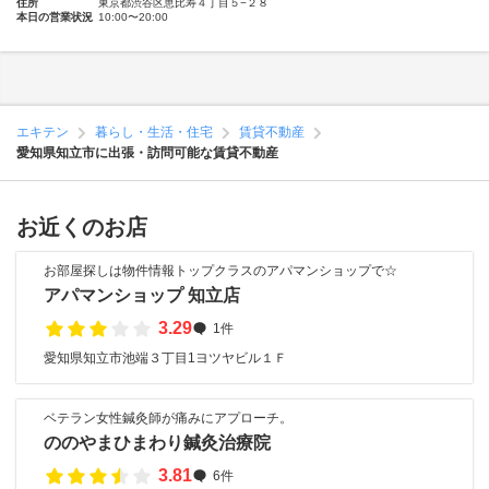
住所
東京都渋谷区恵比寿４丁目５−２８
本日の営業状況
10:00〜20:00
エキテン
暮らし・生活・住宅
賃貸不動産
愛知県知立市に出張・訪問可能な賃貸不動産
お近くのお店
お部屋探しは物件情報トップクラスのアパマンショップで☆
アパマンショップ 知立店
3.29
1件
愛知県知立市池端３丁目1ヨツヤビル１Ｆ
ベテラン女性鍼灸師が痛みにアプローチ。
ののやまひまわり鍼灸治療院
3.81
6件