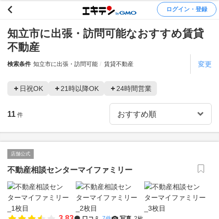
ログイン・登録
知立市に出張・訪問可能なおすすめ賃貸
不動産
変更
検索条件
知立市に出張・訪問可能
賃貸不動産
日祝OK
21時以降OK
24時間営業
11
件
店舗公式
不動産相談センターマイファミリー
3.83
口コミ
7件
写真
2枚