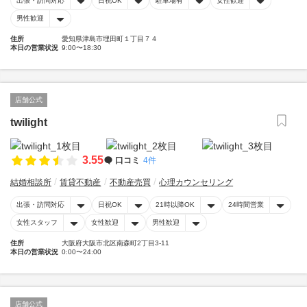
出張・訪問対応
日祝OK
駐車場有
女性歓迎
男性歓迎
住所
愛知県津島市埋田町１丁目７４
本日の営業状況
9:00〜18:30
店舗公式
twilight
3.55
口コミ
4件
結婚相談所
賃貸不動産
不動産売買
心理カウンセリング
出張・訪問対応
日祝OK
21時以降OK
24時間営業
女性スタッフ
女性歓迎
男性歓迎
住所
大阪府大阪市北区南森町2丁目3-11
本日の営業状況
0:00〜24:00
店舗公式