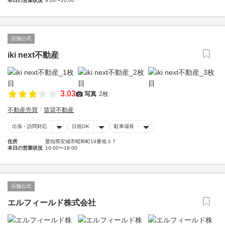
本日の営業状況
9:00〜20:00
店舗公式
iki next不動産
3.03
写真
2枚
不動産売買
賃貸不動産
出張・訪問対応
日祝OK
駐車場有
住所
愛知県安城市昭和町19番地３７
本日の営業状況
10:00〜18:00
店舗公式
エルフィールド株式会社