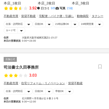
3.92
口コミ
9件
写真
15枚
不動産売買
賃貸不動産
宅配便・バイク便・引越し
動物病院
タクシー
出張・訪問対応
日祝OK
21時以降OK
24時間営業
カード可
住所
大阪府大阪市城東区諏訪1-15-27
本日の営業状況
0:00〜24:00
店舗公式
司法書士久田事務所
3.03
不動産売買
住宅リフォーム・リノベーション
賃貸不動産
出張・訪問対応
日祝OK
早朝OK
住所
石川県野々市市扇が丘９番２０号
本日の営業状況
9:30〜12:00