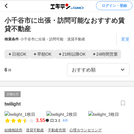
ログイン・登録
小千谷市に出張・訪問可能なおすすめ賃
貸不動産
変更
検索条件
小千谷市に出張・訪問可能
賃貸不動産
日祝OK
早朝OK
21時以降OK
24時間営業
6
件
店舗公式
twilight
3.55
口コミ
4件
結婚相談所
賃貸不動産
不動産売買
心理カウンセリング