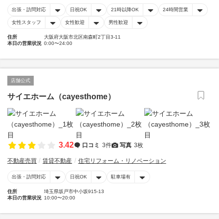
出張・訪問対応
日祝OK
21時以降OK
24時間営業
女性スタッフ
女性歓迎
男性歓迎
住所
大阪府大阪市北区南森町2丁目3-11
本日の営業状況
0:00〜24:00
店舗公式
サイエホーム（cayesthome）
3.42
口コミ
3件
写真
3枚
不動産売買
賃貸不動産
住宅リフォーム・リノベーション
出張・訪問対応
日祝OK
駐車場有
住所
埼玉県坂戸市中小坂915-13
本日の営業状況
10:00〜20:00