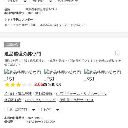
女性歓迎
男性歓迎
宅地建物取引士
住所
東京都中野区若宮1-29-1
本日の営業状況
9:00〜18:00
ネット予約カレンダー
ネット予約で最大10,000円分のAmazonギフトカードが当たる！
店舗公式
遺品整理の笑ウ門
買取を利用して賢く遺品整理を。＜出張お見積り＞関東圏へ伺います！お気軽にお問い合わ
せください♪
3.06
写真
6枚
片づけ・遺品整理
不動産売買
住宅リフォーム・リノベーション
賃貸不動産
ハウスクリーニング
便利屋・代行サービス
出張・訪問専門
日祝OK
本日の営業状況
9:00〜19:00
価格帯
￥27,720〜￥253,000