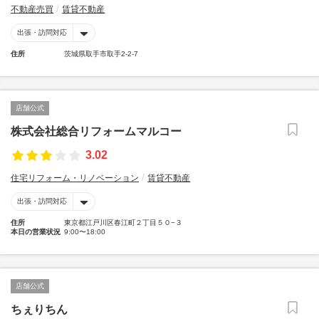
不動産売買
賃貸不動産
出張・訪問対応
住所
茨城県取手市取手2-2-7
店舗公式
株式会社総合リフォームマルコー
3.02
住宅リフォーム・リノベーション
賃貸不動産
出張・訪問対応
住所
東京都江戸川区春江町２丁目５０−３
本日の営業状況
9:00〜18:00
店舗公式
ちぇりちん