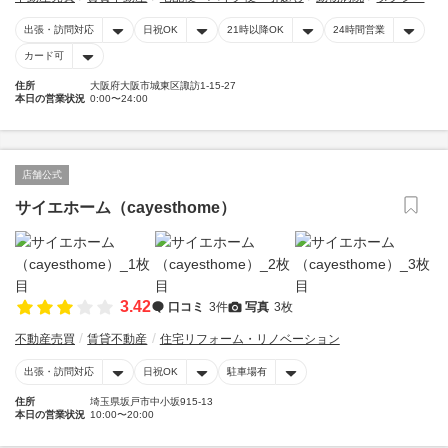
出張・訪問対応
日祝OK
21時以降OK
24時間営業
カード可
住所
大阪府大阪市城東区諏訪1-15-27
本日の営業状況
0:00〜24:00
店舗公式
サイエホーム（cayesthome）
3.42
口コミ
3件
写真
3枚
不動産売買
賃貸不動産
住宅リフォーム・リノベーション
出張・訪問対応
日祝OK
駐車場有
住所
埼玉県坂戸市中小坂915-13
本日の営業状況
10:00〜20:00