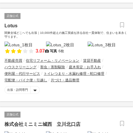
店舗公式
Lotus
関東全域どこへでも出張｜10,000件超えの施工実績を誇る自社一貫体制で、住まいを末永く
守ります。
3.07
写真
6枚
不動産売買
住宅リフォーム・リノベーション
賃貸不動産
ハウスクリーニング
害虫・害獣駆除
庭木剪定・お手入れ
便利屋・代行サービス
トイレつまり・水漏れ修理・蛇口修理
宅配便・バイク便・引越し
片づけ・遺品整理
出張・訪問専門
店舗公式
株式会社ミニミニ城西 立川北口店