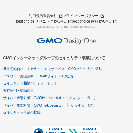
利用規約
運営会社
プライバシーポリシー
best choice クリニック byGMO
best choice 歯科 byGMO
©GMO DesignOne, Inc. All Rights reserved.
GMOインターネットグループのセキュリティ事業について
世界初総合ネットセキュリティサービス「GMOセキュリティ24」
パスワード漏洩診断
Webサイトリスク診断
セキュリティ相談AIチャットボット
実在証明・盗聴対策
サイバー攻撃対策（GMOサイバーセキュリティ byイエラエ）
サイバー攻撃対策（GMO Flatt Security）
なりすまし対策
セキュリティ事業の軌跡