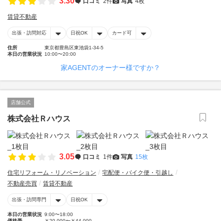
3.30
口コミ
2件
写真
4枚
賃貸不動産
出張・訪問対応
日祝OK
カード可
住所
東京都豊島区東池袋1‐34-5
本日の営業状況
10:00〜20:00
家AGENTのオーナー様ですか？
店舗公式
株式会社Ｒハウス
3.05
口コミ
1件
写真
15枚
住宅リフォーム・リノベーション
宅配便・バイク便・引越し
不動産売買
賃貸不動産
出張・訪問専門
日祝OK
本日の営業状況
9:00〜18:00
価格帯
￥20,000〜￥44,000