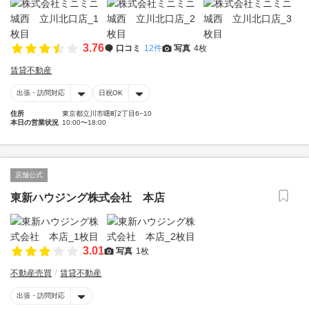
3.76
口コミ
12件
写真
4枚
賃貸不動産
出張・訪問対応
日祝OK
住所
東京都立川市曙町2丁目6−10
本日の営業状況
10:00〜18:00
店舗公式
東新ハウジング株式会社 本店
3.01
写真
1枚
不動産売買
賃貸不動産
出張・訪問対応