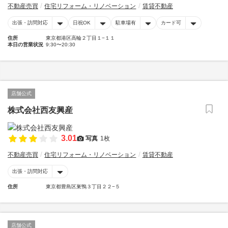
不動産売買
住宅リフォーム・リノベーション
賃貸不動産
出張・訪問対応
日祝OK
駐車場有
カード可
住所
東京都港区高輪２丁目１−１１
本日の営業状況
9:30〜20:30
店舗公式
株式会社西友興産
3.01
写真
1枚
不動産売買
住宅リフォーム・リノベーション
賃貸不動産
出張・訪問対応
住所
東京都豊島区巣鴨３丁目２２−５
店舗公式