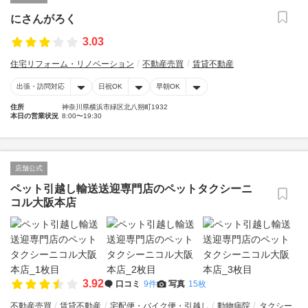
にさんがろく
3.03
住宅リフォーム・リノベーション
不動産売買
賃貸不動産
出張・訪問対応
日祝OK
早朝OK
住所
神奈川県横浜市緑区北八朔町1932
本日の営業状況
8:00〜19:30
店舗公式
ペット引越し輸送送迎専門店のペットタクシーニ
コル大阪本店
3.92
口コミ
9件
写真
15枚
不動産売買
賃貸不動産
宅配便・バイク便・引越し
動物病院
タクシー