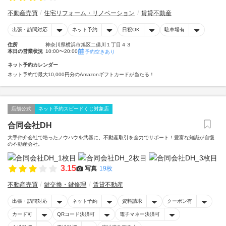
不動産売買
住宅リフォーム・リノベーション
賃貸不動産
出張・訪問対応
ネット予約
日祝OK
駐車場有
住所
神奈川県横浜市旭区二俣川１丁目４３
本日の営業状況
10:00〜20:00
予約空きあり
ネット予約カレンダー
ネット予約で最大10,000円分のAmazonギフトカードが当たる！
店舗公式
ネット予約スピードくじ対象店
合同会社DH
大手仲介会社で培ったノウハウを武器に、不動産取引を全力でサポート！豊富な知識が自慢
の不動産会社。
3.15
写真
19枚
不動産売買
鍵交換・鍵修理
賃貸不動産
出張・訪問対応
ネット予約
資料請求
クーポン有
カード可
QRコード決済可
電子マネー決済可