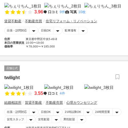
3.96
口コミ
9件
写真
10枚
賃貸不動産
不動産売買
住宅リフォーム・リノベーション
出張・訪問対応
日祝OK
駐車場有
住所
東京都中野区中央5-49-8
本日の営業状況
10:00〜19:00
価格帯
￥78,000〜￥185,000
店舗公式
twilight
3.55
口コミ
4件
結婚相談所
賃貸不動産
不動産売買
心理カウンセリング
出張・訪問対応
日祝OK
21時以降OK
24時間営業
女性スタッフ
女性歓迎
男性歓迎
住所
大阪府大阪市北区南森町2丁目3-11