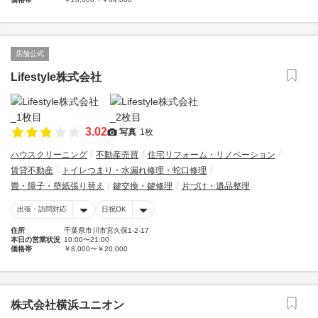
店舗公式
Lifestyle株式会社
3.02
写真
1枚
ハウスクリーニング
不動産売買
住宅リフォーム・リノベーション
賃貸不動産
トイレつまり・水漏れ修理・蛇口修理
畳・障子・壁紙張り替え
鍵交換・鍵修理
片づけ・遺品整理
出張・訪問対応
日祝OK
住所
千葉県市川市宮久保1-2-17
本日の営業状況
10:00〜21:00
価格帯
￥8,000〜￥20,000
株式会社横浜ユニオン