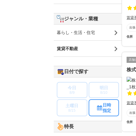
賃貸
ジャンル・業種
出張
暮らし・生活・住宅
住所
賃貸不動産
店舗
株
日付で探す
今日
明日
8/9
8/10
賃貸
日時
土曜日
指定
8/15
出張
住所
特長