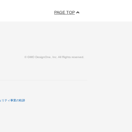
PAGE TOP
© GMO DesignOne, Inc. All Rights reserved.
ュリティ事業の軌跡