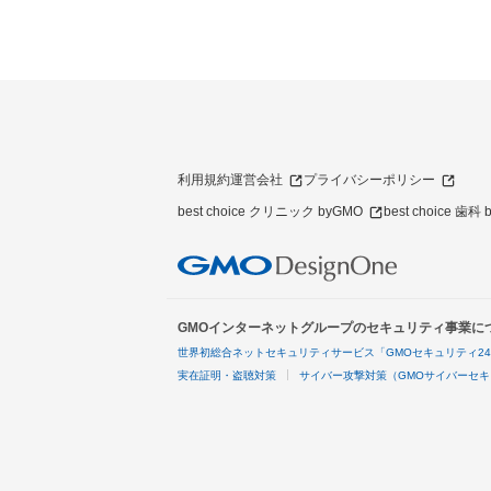
利用規約
運営会社
プライバシーポリシー
best choice クリニック byGMO
best choice 歯科
GMOインターネットグループのセキュリティ事業に
世界初総合ネットセキュリティサービス「GMOセキュリティ2
実在証明・盗聴対策
サイバー攻撃対策（GMOサイバーセキ