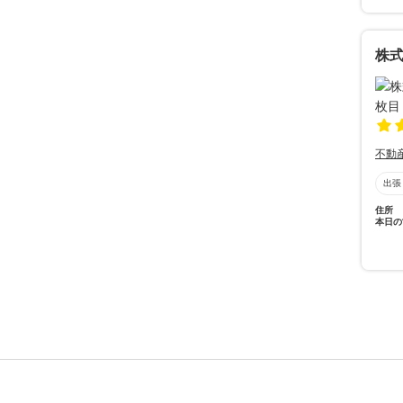
株
不動
出張
住所
本日の