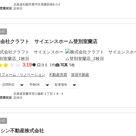
北海道札幌市豊平区美園四条8-2-4
営業状況
定休日
公式
式会社クラフト サイエンスホーム登別室蘭店
3.19
口コミ
1件
写真
5枚
リフォーム・リノベーション
不動産売買
賃貸不動産
・訪問対応
早朝OK
駐車場有
北海道室蘭市宮の森町３丁目１８−４
営業状況
定休日
公式
イシン不動産株式会社