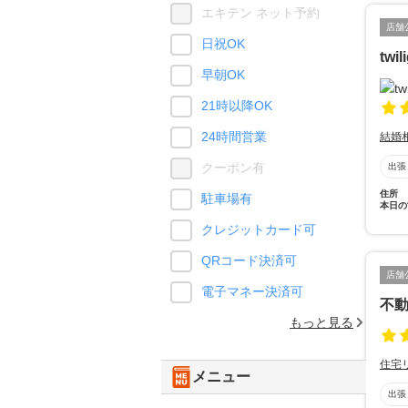
エキテン ネット予約
店舗
日祝OK
twil
早朝OK
21時以降OK
24時間営業
結婚
クーポン有
出張
住所
駐車場有
本日の
クレジットカード可
QRコード決済可
店舗
電子マネー決済可
不
もっと見る
住宅
メニュー
出張