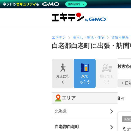
無料診断
エキテン
暮らし・生活・住宅
賃貸不動産
白老郡白老町に出張・訪問
検索条
お店に行
来て
届けても
く
もらう
らう
日
エリア
8
件
北海道
店舗
白老郡白老町
ミ