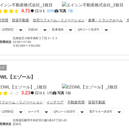
4.71
口コミ
92件
写真
7枚
産売買
賃貸不動産
住宅リフォーム・リノベーション
倉庫・トランクルーム
・訪問対応
日祝OK
駐車場有
QRコード決済可
北海道苫小牧市表町２丁目３−２３
営業状況
10:00〜17:00
￥30,000〜￥50,000
公式
OWL【エゾール】
3.23
口コミ
1件
写真
5枚
リフォーム・リノベーション
インテリア
不動産売買
賃貸不動産
・訪問対応
カード可
QRコード決済可
電子マネー決済可
北海道札幌市中央区宮の森1条10丁目2-41
営業状況
定休日