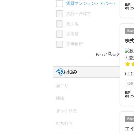
賃貸マンション・アパート
住所
本日の
賃貸一戸建て
貸土地
店舗
賃店舗
株
賃事務所
もっと見る
お悩み
住宅
出張
肩こり
住所
本日の
腰痛
ぎっくり腰
店舗
むち打ち
エ