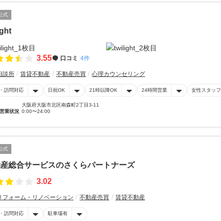
公式
ight
3.55
口コミ
4件
相談所
賃貸不動産
不動産売買
心理カウンセリング
・訪問対応
日祝OK
21時以降OK
24時間営業
女性スタッフ
大阪府大阪市北区南森町2丁目3-11
営業状況
0:00〜24:00
公式
動産総合サービスのさくらパートナーズ
3.02
リフォーム・リノベーション
不動産売買
賃貸不動産
・訪問対応
駐車場有