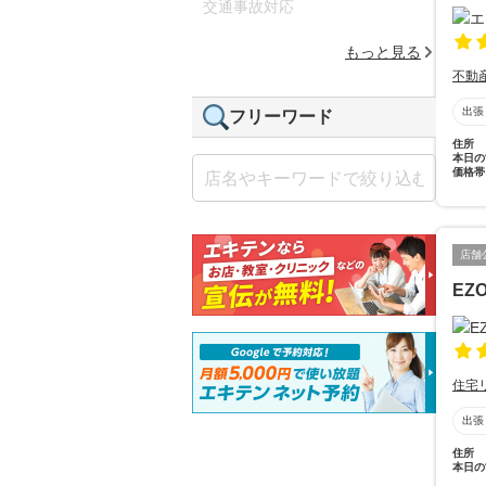
交通事故対応
もっと見る
不動
出張
フリーワード
住所
本日の
価格帯
店舗
EZ
住宅
出張
住所
本日の