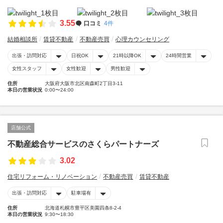
3.55
口コミ
4件
結婚相談所
賃貸不動産
不動産売買
心理カウンセリング
出張・訪問対応
日祝OK
21時以降OK
24時間営業
女性スタッフ
女性歓迎
男性歓迎
住所
大阪府大阪市北区南森町2丁目3-11
本日の営業状況
0:00〜24:00
店舗公式
不動産総合サービスのさくらパートナーズ
3.02
住宅リフォーム・リノベーション
不動産売買
賃貸不動産
出張・訪問対応
駐車場有
住所
北海道札幌市豊平区美園四条8-2-4
本日の営業状況
9:30〜18:30