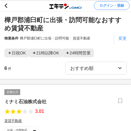
ログイン・登録
樺戸郡浦臼町に出張・訪問可能なおすす
め賃貸不動産
変更
検索条件
樺戸郡浦臼町に出張・訪問可能
賃貸不動産
日祝OK
21時以降OK
24時間営業
6
件
店舗公式
ミナミ石油株式会社
3.01
賃貸不動産
出張・訪問対応