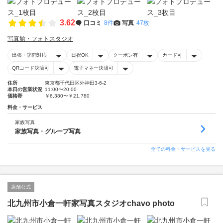
3.62
口コミ
8件
写真
47枚
写真館・フォトスタジオ
出張・訪問対応
日祝OK
クーポン有
カード可
QRコード決済可
電子マネー決済可
住所
東京都千代田区外神田3-6-2
本日の営業状況
11:00〜20:00
価格帯
￥6,380〜￥21,780
料金・サービス
家族写真
家族写真・グループ写真
全ての料金・サービスを見る
店舗公式
北九州市小倉一軒家写真スタジオchavo photo