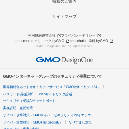
掲載のご案内
サイトマップ
利用規約
運営会社
プライバシーポリシー
best choice クリニック byGMO
best choice 歯科 byGMO
©GMO DesignOne, Inc. All Rights reserved.
GMOインターネットグループのセキュリティ事業について
世界初総合ネットセキュリティサービス「GMOセキュリティ24」
パスワード漏洩診断
Webサイトリスク診断
セキュリティ相談AIチャットボット
実在証明・盗聴対策
サイバー攻撃対策（GMOサイバーセキュリティ byイエラエ）
サイバー攻撃対策（GMO Flatt Security）
なりすまし対策