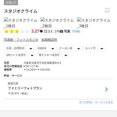
店舗公式
スタジオクライム
3.27
口コミ
1件
写真
704枚
写真館・フォトスタジオ
結婚相談所
出張・訪問対応
日祝OK
クーポン有
カード可
QRコード決済可
電子マネー決済可
住所
大阪府大阪市中央区南船場3-6-5
本日の営業状況
9:30〜17:30
価格帯
￥13,200〜￥100,000
料金・サービス
家族写真
ファミリーフォトプラン
￥
35,970
（税込）
全ての料金・サービスを見る