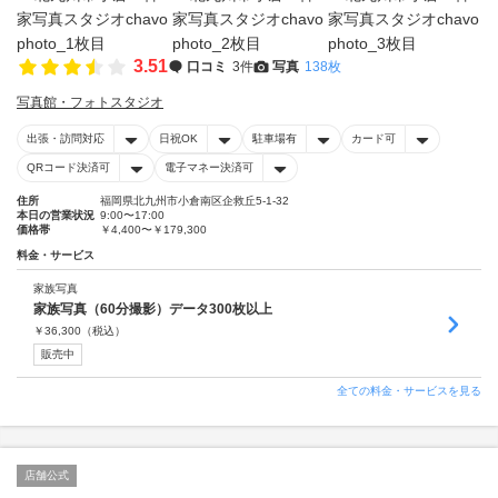
3.51
口コミ
3件
写真
138枚
写真館・フォトスタジオ
出張・訪問対応
日祝OK
駐車場有
カード可
QRコード決済可
電子マネー決済可
住所
福岡県北九州市小倉南区企救丘5-1-32
本日の営業状況
9:00〜17:00
価格帯
￥4,400〜￥179,300
料金・サービス
家族写真
家族写真（60分撮影）データ300枚以上
￥
36,300
（税込）
販売中
全ての料金・サービスを見る
店舗公式