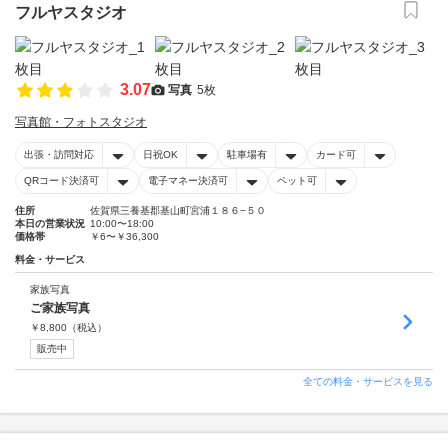
フルヤスタジオ
3.07
写真
5枚
写真館・フォトスタジオ
出張・訪問対応
日祝OK
駐車場有
カード可
QRコード決済可
電子マネー決済可
ペット可
住所
佐賀県三養基郡基山町宮浦１８６−５０
本日の営業状況
10:00〜18:00
価格帯
￥6〜￥36,300
料金・サービス
家族写真
ご家族写真
￥
8,800
（税込）
販売中
全ての料金・サービスを見る