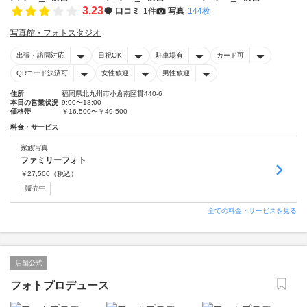
3.23
口コミ
1件
写真
144枚
写真館・フォトスタジオ
出張・訪問対応
日祝OK
駐車場有
カード可
QRコード決済可
女性歓迎
男性歓迎
住所
福岡県北九州市小倉南区貫440-6
本日の営業状況
9:00〜18:00
価格帯
￥16,500〜￥49,500
料金・サービス
家族写真
ファミリーフォト
￥
27,500
（税込）
販売中
全ての料金・サービスを見る
店舗公式
フォトプロデュース