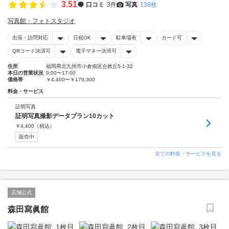
3.51
口コミ
3件
写真
138枚
写真館・フォトスタジオ
出張・訪問対応
日祝OK
駐車場有
カード可
QRコード決済可
電子マネー決済可
住所
福岡県北九州市小倉南区企救丘5-1-32
本日の営業状況
9:00〜17:00
価格帯
￥4,400〜￥179,300
料金・サービス
証明写真
証明写真撮影データプラン10カット
￥
4,400
（税込）
販売中
全ての料金・サービスを見る
店舗公式
森田寫眞館