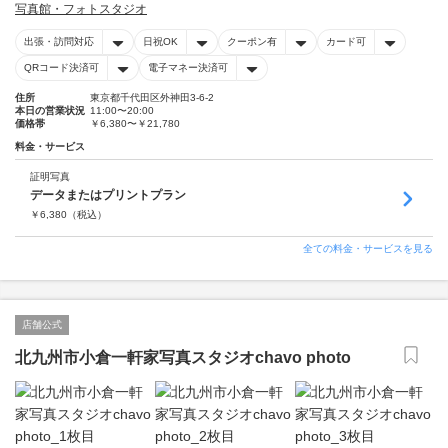
写真館・フォトスタジオ
出張・訪問対応
日祝OK
クーポン有
カード可
QRコード決済可
電子マネー決済可
住所
東京都千代田区外神田3-6-2
本日の営業状況
11:00〜20:00
価格帯
￥6,380〜￥21,780
料金・サービス
証明写真
データまたはプリントプラン
￥
6,380
（税込）
全ての料金・サービスを見る
店舗公式
北九州市小倉一軒家写真スタジオchavo photo