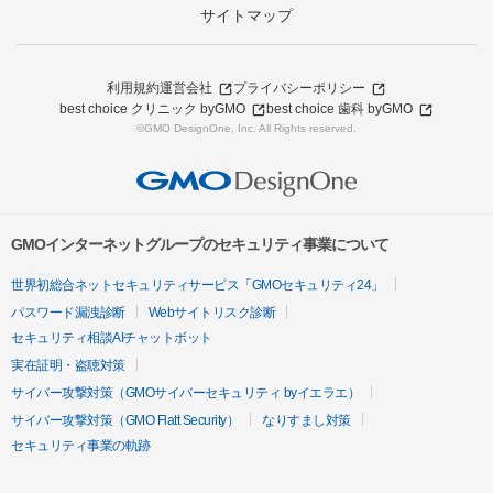
サイトマップ
利用規約
運営会社
プライバシーポリシー
best choice クリニック byGMO
best choice 歯科 byGMO
©GMO DesignOne, Inc. All Rights reserved.
GMOインターネットグループのセキュリティ事業について
世界初総合ネットセキュリティサービス「GMOセキュリティ24」
パスワード漏洩診断
Webサイトリスク診断
セキュリティ相談AIチャットボット
実在証明・盗聴対策
サイバー攻撃対策（GMOサイバーセキュリティ byイエラエ）
サイバー攻撃対策（GMO Flatt Security）
なりすまし対策
セキュリティ事業の軌跡