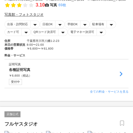
3.10
写真
69枚
写真館・フォトスタジオ
出張・訪問対応
日祝OK
早朝OK
駐車場有
カード可
QRコード決済可
電子マネー決済可
住所
千葉県市川市八幡1-2-23
本日の営業状況
8:00〜21:00
価格帯
￥6,600〜￥61,600
料金・サービス
証明写真
各種証明写真
￥
6,600
（税込）
受付中
全ての料金・サービスを見る
店舗公式
フルヤスタジオ