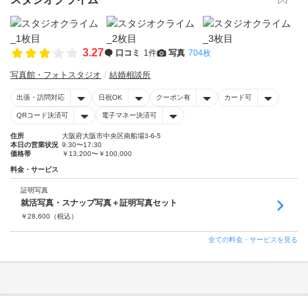
3.27
口コミ
1件
写真
704枚
写真館・フォトスタジオ
結婚相談所
出張・訪問対応
日祝OK
クーポン有
カード可
QRコード決済可
電子マネー決済可
住所
大阪府大阪市中央区南船場3-6-5
本日の営業状況
9:30〜17:30
価格帯
￥13,200〜￥100,000
料金・サービス
証明写真
就活写真・スナップ写真＋証明写真セット
￥
28,600
（税込）
全ての料金・サービスを見る