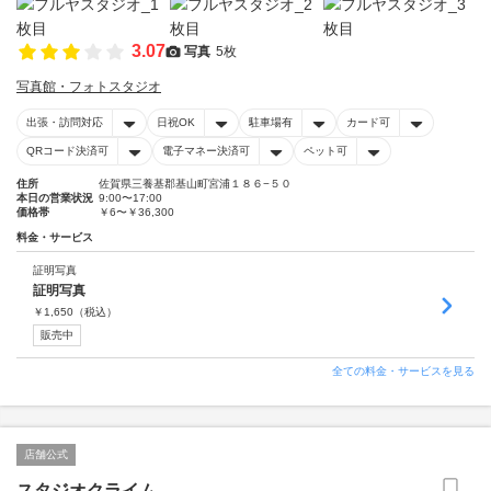
3.07
写真
5枚
写真館・フォトスタジオ
出張・訪問対応
日祝OK
駐車場有
カード可
QRコード決済可
電子マネー決済可
ペット可
住所
佐賀県三養基郡基山町宮浦１８６−５０
本日の営業状況
9:00〜17:00
価格帯
￥6〜￥36,300
料金・サービス
証明写真
証明写真
￥
1,650
（税込）
販売中
全ての料金・サービスを見る
店舗公式
スタジオクライム