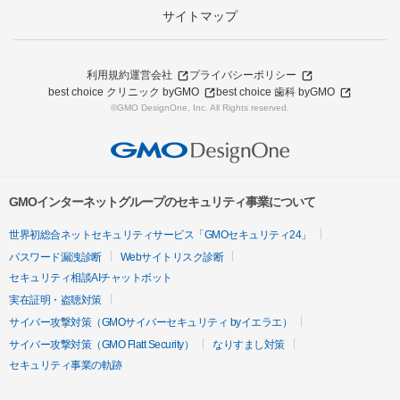
サイトマップ
利用規約
運営会社
プライバシーポリシー
best choice クリニック byGMO
best choice 歯科 byGMO
©GMO DesignOne, Inc. All Rights reserved.
GMOインターネットグループのセキュリティ事業について
世界初総合ネットセキュリティサービス「GMOセキュリティ24」
パスワード漏洩診断
Webサイトリスク診断
セキュリティ相談AIチャットボット
実在証明・盗聴対策
サイバー攻撃対策（GMOサイバーセキュリティ byイエラエ）
サイバー攻撃対策（GMO Flatt Security）
なりすまし対策
セキュリティ事業の軌跡