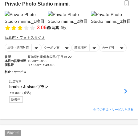
Private Photo Studio minmi.
3.06
写真
6枚
写真館・フォトスタジオ
出張・訪問対応
クーポン有
駐車場有
カード可
住所
長崎県佐世保市広田3丁目15-22
本日の営業状況
10:30〜18:30
価格帯
￥5,000〜￥49,800
料金・サービス
記念写真
brother & sisterプラン
￥
5,000
（税込）
販売中
全ての料金・サービスを見る
店舗公式