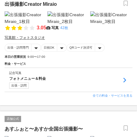
出張撮影Creator Miraio
3.05
写真
42枚
写真館・フォトスタジオ
出張・訪問専門
日祝OK
QRコード決済可
本日の営業状況
9:00〜17:00
料金・サービス
記念写真
フォトメニュー＆料金
出張・訪問
全ての料金・サービスを見る
店舗公式
あすふぉと〜あすか全国出張撮影〜