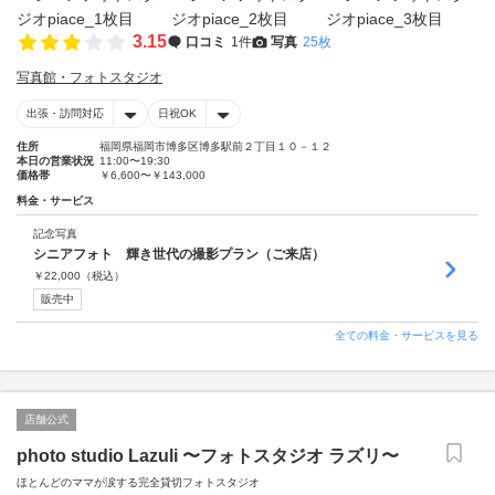
3.15
口コミ
1件
写真
25枚
写真館・フォトスタジオ
出張・訪問対応
日祝OK
住所
福岡県福岡市博多区博多駅前２丁目１０－１２
本日の営業状況
11:00〜19:30
価格帯
￥6,600〜￥143,000
料金・サービス
記念写真
シニアフォト 輝き世代の撮影プラン（ご来店）
￥
22,000
（税込）
販売中
全ての料金・サービスを見る
店舗公式
photo studio Lazuli 〜フォトスタジオ ラズリ〜
ほとんどのママが涙する完全貸切フォトスタジオ