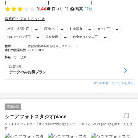
3.44
口コミ
2件
写真
27枚
写真館・フォトスタジオ
出張・訪問対応
日祝OK
駐車場有
カード可
QRコード決済可
完全禁煙
飲食物持ち込み可
住所
佐賀県唐津市浜玉町南山３９２３−３
本日の営業状況
9:00〜18:00
料金・サービス
記念写真
データのみお得プラン
全ての料金・サービスを見る
店舗公式
シニアフォトスタジオpiace
＼メイク＆フォトサービス／撮影中の気分はまるでモデル！とっておきの1枚を撮影いたしま
す