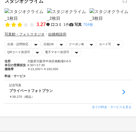
スタジオクライム
3.27
口コミ
1件
写真
704枚
写真館・フォトスタジオ
結婚相談所
出張・訪問対応
日祝OK
クーポン有
カード可
QRコード決済可
電子マネー決済可
住所
大阪府大阪市中央区南船場3-6-5
本日の営業状況
9:30〜17:30
価格帯
￥13,200〜￥100,000
料金・サービス
記念写真
プライベートフォトプラン
￥
39,270
（税込）
全ての料金・サービスを見る