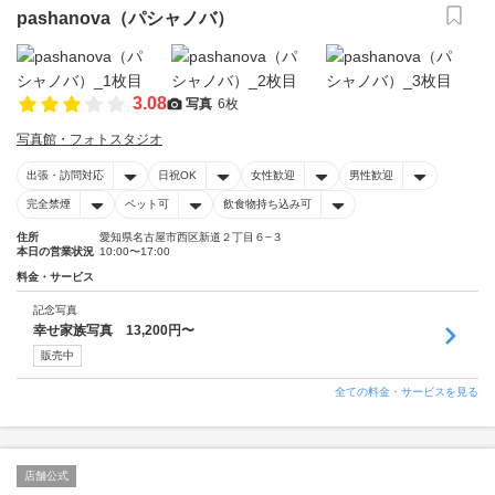
pashanova（パシャノバ）
3.08
写真
6枚
写真館・フォトスタジオ
出張・訪問対応
日祝OK
女性歓迎
男性歓迎
完全禁煙
ペット可
飲食物持ち込み可
住所
愛知県名古屋市西区新道２丁目６−３
本日の営業状況
10:00〜17:00
料金・サービス
記念写真
幸せ家族写真 13,200円〜
販売中
全ての料金・サービスを見る
店舗公式