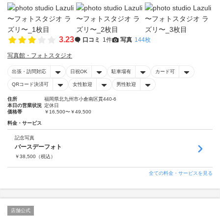
3.23
口コミ
1件
写真
144枚
写真館・フォトスタジオ
出張・訪問対応
日祝OK
駐車場有
カード可
QRコード決済可
女性歓迎
男性歓迎
住所
福岡県北九州市小倉南区貫440-6
本日の営業状況
定休日
価格帯
￥16,500〜￥49,500
料金・サービス
記念写真
バースデーフォト
￥
38,500
（税込）
全ての料金・サービスを見る
店舗公式