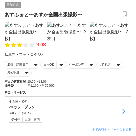
店舗公式
あすふぉと〜あすか全国出張撮影〜
3.08
写真館・フォトスタジオ
出張・訪問専門
日祝OK
クーポン有
女性歓迎
男性歓迎
本日の営業状況
10:00〜18:00
価格帯
￥1,100〜￥55,000
料金・サービス
七五三・節句
20カットプラン
￥
9,900
（税込）
受付中
出張・訪問
全ての料金・サービスを見る