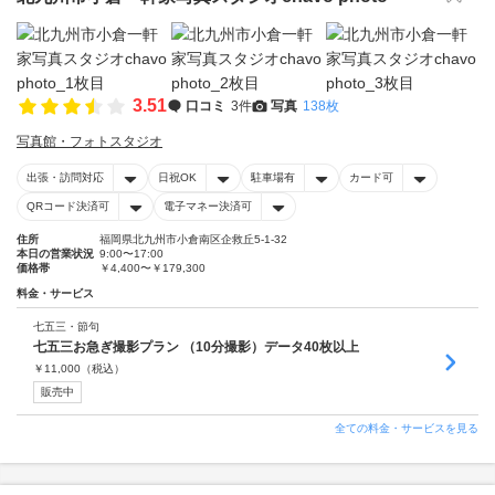
3.51
口コミ
3件
写真
138枚
写真館・フォトスタジオ
出張・訪問対応
日祝OK
駐車場有
カード可
QRコード決済可
電子マネー決済可
住所
福岡県北九州市小倉南区企救丘5-1-32
本日の営業状況
9:00〜17:00
価格帯
￥4,400〜￥179,300
料金・サービス
七五三・節句
七五三お急ぎ撮影プラン （10分撮影）データ40枚以上
￥
11,000
（税込）
販売中
全ての料金・サービスを見る