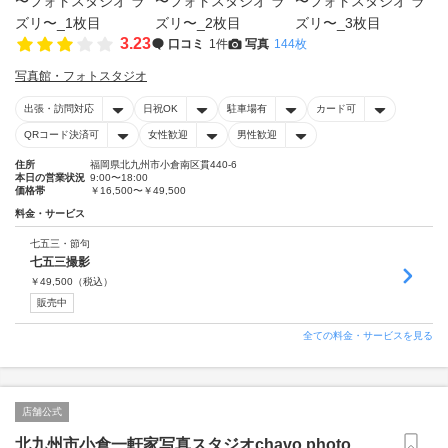
3.23
口コミ
1件
写真
144枚
写真館・フォトスタジオ
出張・訪問対応
日祝OK
駐車場有
カード可
QRコード決済可
女性歓迎
男性歓迎
住所
福岡県北九州市小倉南区貫440-6
本日の営業状況
9:00〜18:00
価格帯
￥16,500〜￥49,500
料金・サービス
七五三・節句
七五三撮影
￥
49,500
（税込）
販売中
全ての料金・サービスを見る
店舗公式
北九州市小倉一軒家写真スタジオchavo photo