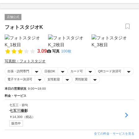
店舗公式
フォトスタジオK
3.09
写真
100枚
写真館・フォトスタジオ
出張・訪問専門
日祝OK
カード可
QRコード決済可
電子マネー決済可
女性歓迎
男性歓迎
本日の営業状況
9:00〜18:00
料金・サービス
七五三・節句
七五三撮影
￥
14,300
（税込）
販売中
全ての料金・サービスを見る