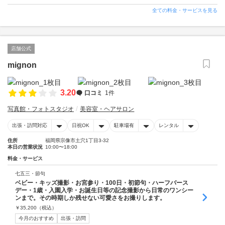
全ての料金・サービスを見る
店舗公式
mignon
3.20
口コミ
1件
写真館・フォトスタジオ
美容室・ヘアサロン
出張・訪問対応
日祝OK
駐車場有
レンタル
住所
福岡県宗像市土穴1丁目3-32
本日の営業状況
10:00〜18:00
料金・サービス
七五三・節句
ベビー・キッズ撮影・お宮参り・100日・初節句・ハーフバース
デー・1歳・入園入学・お誕生日等の記念撮影から日常のワンシー
ンまで。その時期しか残せない可愛さをお撮りします。
￥
35,200
（税込）
今月のおすすめ
出張・訪問