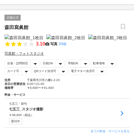
店舗公式
森田寫眞館
3.10
写真
69枚
写真館・フォトスタジオ
出張・訪問対応
日祝OK
早朝OK
駐車場有
カード可
QRコード決済可
電子マネー決済可
住所
千葉県市川市八幡1-2-23
本日の営業状況
8:00〜21:00
価格帯
￥6,600〜￥61,600
料金・サービス
七五三・節句
七五三_スタジオ撮影
￥
39,600
（税込）
受付中
全ての料金・サービスを見る