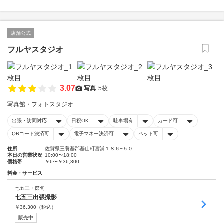
店舗公式
フルヤスタジオ
3.07
写真
5枚
写真館・フォトスタジオ
出張・訪問対応
日祝OK
駐車場有
カード可
QRコード決済可
電子マネー決済可
ペット可
住所
佐賀県三養基郡基山町宮浦１８６−５０
本日の営業状況
10:00〜18:00
価格帯
￥6〜￥36,300
料金・サービス
七五三・節句
七五三出張撮影
￥
36,300
（税込）
販売中