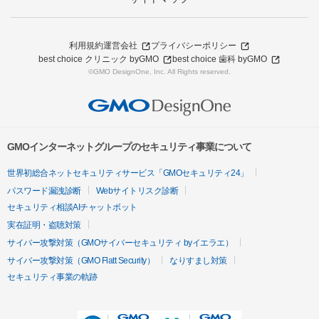
利用規約
運営会社
プライバシーポリシー
best choice クリニック byGMO
best choice 歯科 byGMO
©GMO DesignOne, Inc. All Rights reserved.
GMOインターネットグループのセキュリティ事業について
世界初総合ネットセキュリティサービス「GMOセキュリティ24」
パスワード漏洩診断
Webサイトリスク診断
セキュリティ相談AIチャットボット
実在証明・盗聴対策
サイバー攻撃対策（GMOサイバーセキュリティ byイエラエ）
サイバー攻撃対策（GMO Flatt Security）
なりすまし対策
セキュリティ事業の軌跡