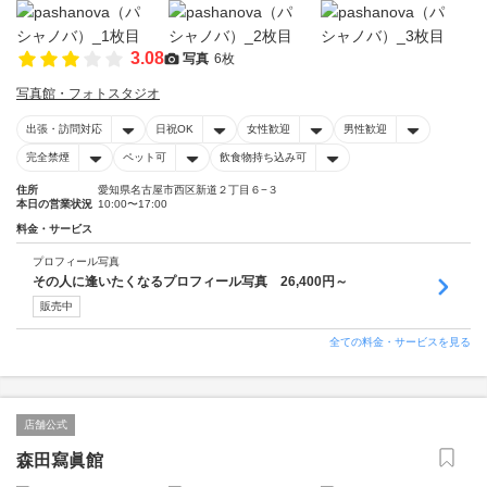
3.08
写真
6枚
写真館・フォトスタジオ
出張・訪問対応
日祝OK
女性歓迎
男性歓迎
完全禁煙
ペット可
飲食物持ち込み可
住所
愛知県名古屋市西区新道２丁目６−３
本日の営業状況
10:00〜17:00
料金・サービス
プロフィール写真
その人に逢いたくなるプロフィール写真 26,400円～
販売中
全ての料金・サービスを見る
店舗公式
森田寫眞館