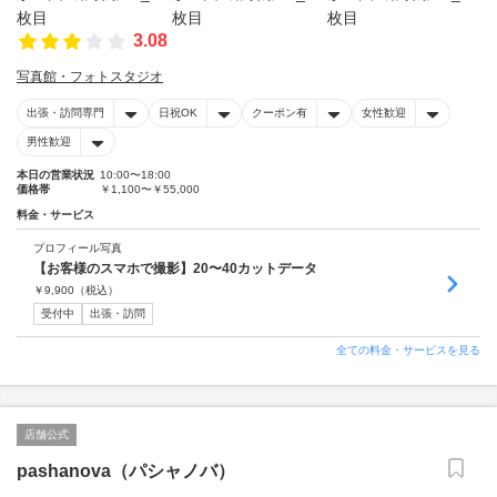
3.08
写真館・フォトスタジオ
出張・訪問専門
日祝OK
クーポン有
女性歓迎
男性歓迎
本日の営業状況
10:00〜18:00
価格帯
￥1,100〜￥55,000
料金・サービス
プロフィール写真
【お客様のスマホで撮影】20〜40カットデータ
￥
9,900
（税込）
受付中
出張・訪問
全ての料金・サービスを見る
店舗公式
pashanova（パシャノバ）