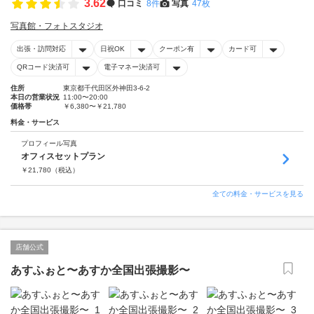
3.62
口コミ
8件
写真
47枚
写真館・フォトスタジオ
出張・訪問対応
日祝OK
クーポン有
カード可
QRコード決済可
電子マネー決済可
住所
東京都千代田区外神田3-6-2
本日の営業状況
11:00〜20:00
価格帯
￥6,380〜￥21,780
料金・サービス
プロフィール写真
オフィスセットプラン
￥
21,780
（税込）
全ての料金・サービスを見る
店舗公式
あすふぉと〜あすか全国出張撮影〜