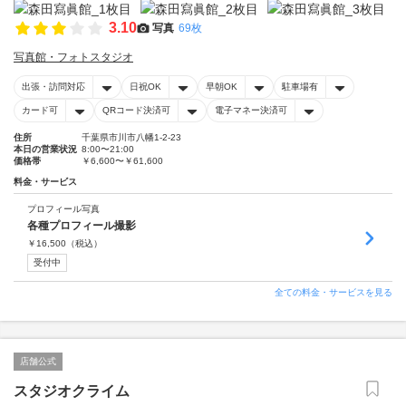
3.10
写真
69枚
写真館・フォトスタジオ
出張・訪問対応
日祝OK
早朝OK
駐車場有
カード可
QRコード決済可
電子マネー決済可
住所
千葉県市川市八幡1-2-23
本日の営業状況
8:00〜21:00
価格帯
￥6,600〜￥61,600
料金・サービス
プロフィール写真
各種プロフィール撮影
￥
16,500
（税込）
受付中
全ての料金・サービスを見る
店舗公式
スタジオクライム