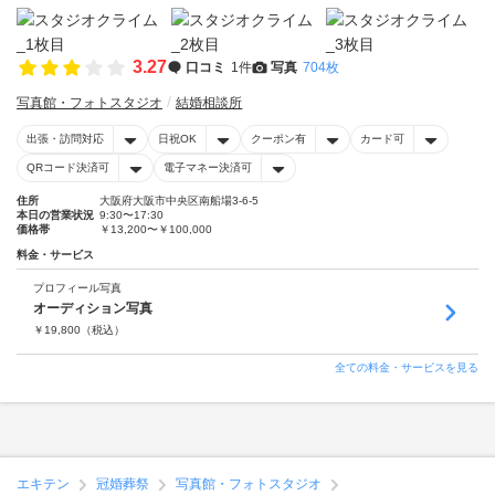
3.27
口コミ
1件
写真
704枚
写真館・フォトスタジオ
結婚相談所
出張・訪問対応
日祝OK
クーポン有
カード可
QRコード決済可
電子マネー決済可
住所
大阪府大阪市中央区南船場3-6-5
本日の営業状況
9:30〜17:30
価格帯
￥13,200〜￥100,000
料金・サービス
プロフィール写真
オーディション写真
￥
19,800
（税込）
全ての料金・サービスを見る
エキテン
冠婚葬祭
写真館・フォトスタジオ