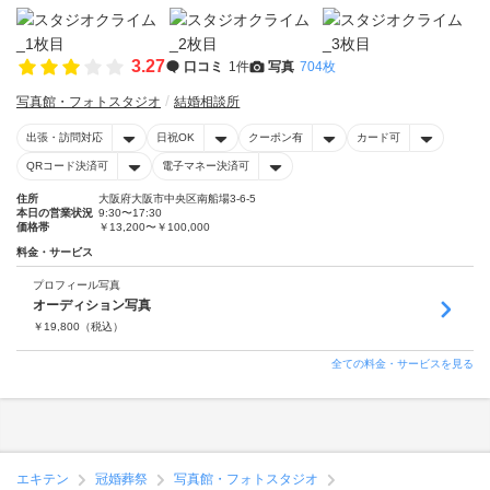
3.27
口コミ
1件
写真
704枚
写真館・フォトスタジオ
結婚相談所
出張・訪問対応
日祝OK
クーポン有
カード可
QRコード決済可
電子マネー決済可
住所
大阪府大阪市中央区南船場3-6-5
本日の営業状況
9:30〜17:30
価格帯
￥13,200〜￥100,000
料金・サービス
プロフィール写真
オーディション写真
￥
19,800
（税込）
全ての料金・サービスを見る
エキテン
冠婚葬祭
写真館・フォトスタジオ