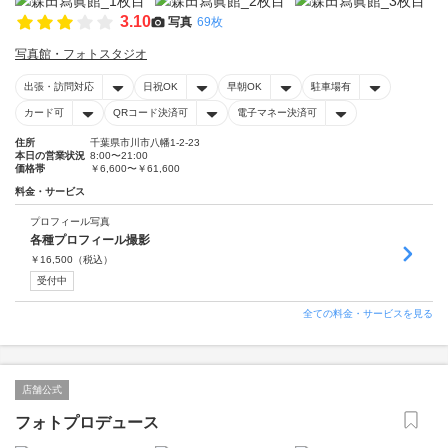
3.10
写真
69枚
写真館・フォトスタジオ
出張・訪問対応
日祝OK
早朝OK
駐車場有
カード可
QRコード決済可
電子マネー決済可
住所
千葉県市川市八幡1-2-23
本日の営業状況
8:00〜21:00
価格帯
￥6,600〜￥61,600
料金・サービス
プロフィール写真
各種プロフィール撮影
￥
16,500
（税込）
受付中
全ての料金・サービスを見る
店舗公式
フォトプロデュース