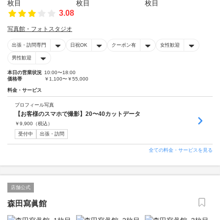
3.08
写真館・フォトスタジオ
出張・訪問専門
日祝OK
クーポン有
女性歓迎
男性歓迎
本日の営業状況
10:00〜18:00
価格帯
￥1,100〜￥55,000
料金・サービス
プロフィール写真
【お客様のスマホで撮影】20〜40カットデータ
￥
9,900
（税込）
受付中
出張・訪問
全ての料金・サービスを見る
店舗公式
森田寫眞館