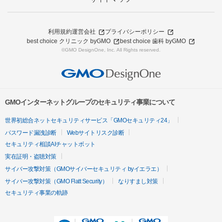
利用規約
運営会社
プライバシーポリシー
best choice クリニック byGMO
best choice 歯科 byGMO
©GMO DesignOne, Inc. All Rights reserved.
GMOインターネットグループのセキュリティ事業について
世界初総合ネットセキュリティサービス「GMOセキュリティ24」
パスワード漏洩診断
Webサイトリスク診断
セキュリティ相談AIチャットボット
実在証明・盗聴対策
サイバー攻撃対策（GMOサイバーセキュリティ byイエラエ）
サイバー攻撃対策（GMO Flatt Security）
なりすまし対策
セキュリティ事業の軌跡