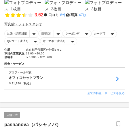
3.62
口コミ
8件
写真
47枚
写真館・フォトスタジオ
出張・訪問対応
日祝OK
クーポン有
カード可
QRコード決済可
電子マネー決済可
住所
東京都千代田区外神田3-6-2
本日の営業状況
11:00〜20:00
価格帯
￥6,380〜￥21,780
料金・サービス
プロフィール写真
オフィスセットプラン
￥
21,780
（税込）
全ての料金・サービスを見る
店舗公式
pashanova（パシャノバ）