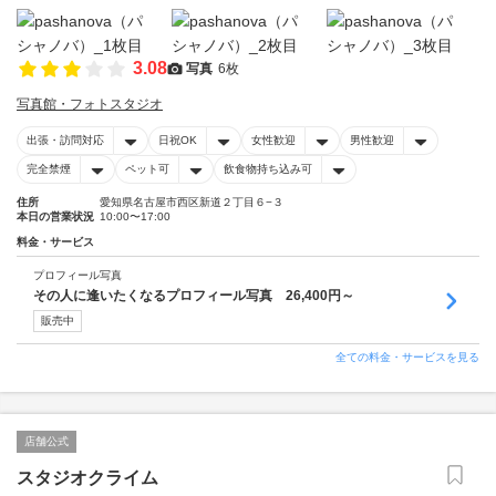
3.08
写真
6枚
写真館・フォトスタジオ
出張・訪問対応
日祝OK
女性歓迎
男性歓迎
完全禁煙
ペット可
飲食物持ち込み可
住所
愛知県名古屋市西区新道２丁目６−３
本日の営業状況
10:00〜17:00
料金・サービス
プロフィール写真
その人に逢いたくなるプロフィール写真 26,400円～
販売中
全ての料金・サービスを見る
店舗公式
スタジオクライム