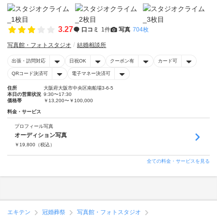
3.27
口コミ
1件
写真
704枚
写真館・フォトスタジオ
結婚相談所
出張・訪問対応
日祝OK
クーポン有
カード可
QRコード決済可
電子マネー決済可
住所
大阪府大阪市中央区南船場3-6-5
本日の営業状況
9:30〜17:30
価格帯
￥13,200〜￥100,000
料金・サービス
プロフィール写真
オーディション写真
￥
19,800
（税込）
全ての料金・サービスを見る
エキテン
冠婚葬祭
写真館・フォトスタジオ