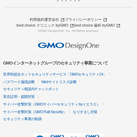
利用規約
運営会社
プライバシーポリシー
best choice クリニック byGMO
best choice 歯科 byGMO
©GMO DesignOne, Inc. All Rights reserved.
GMOインターネットグループのセキュリティ事業について
世界初総合ネットセキュリティサービス「GMOセキュリティ24」
パスワード漏洩診断
Webサイトリスク診断
セキュリティ相談AIチャットボット
実在証明・盗聴対策
サイバー攻撃対策（GMOサイバーセキュリティ byイエラエ）
サイバー攻撃対策（GMO Flatt Security）
なりすまし対策
セキュリティ事業の軌跡