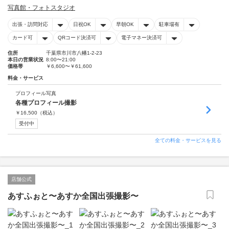
写真館・フォトスタジオ
出張・訪問対応
日祝OK
早朝OK
駐車場有
カード可
QRコード決済可
電子マネー決済可
住所
千葉県市川市八幡1-2-23
本日の営業状況
8:00〜21:00
価格帯
￥6,600〜￥61,600
料金・サービス
プロフィール写真
各種プロフィール撮影
￥
16,500
（税込）
受付中
全ての料金・サービスを見る
店舗公式
あすふぉと〜あすか全国出張撮影〜