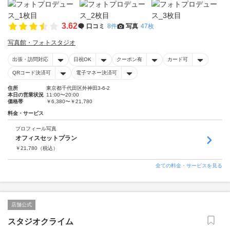
3.62
口コミ
8件
写真
47枚
写真館・フォトスタジオ
出張・訪問対応
日祝OK
クーポン有
カード可
QRコード決済可
電子マネー決済可
住所
東京都千代田区外神田3-6-2
本日の営業状況
11:00〜20:00
価格帯
￥6,380〜￥21,780
料金・サービス
プロフィール写真
オフィスセットプラン
￥
21,780
（税込）
全ての料金・サービスを見る
店舗公式
スタジオクライム