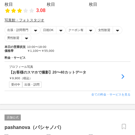
3.08
写真館・フォトスタジオ
出張・訪問専門
日祝OK
クーポン有
女性歓迎
男性歓迎
本日の営業状況
10:00〜18:00
価格帯
￥1,100〜￥55,000
料金・サービス
プロフィール写真
【お客様のスマホで撮影】20〜40カットデータ
￥
9,900
（税込）
受付中
出張・訪問
全ての料金・サービスを見る
店舗公式
pashanova（パシャノバ）