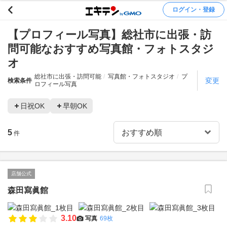
ログイン・登録
【プロフィール写真】総社市に出張・訪
問可能なおすすめ写真館・フォトスタジ
オ
総社市に出張・訪問可能
写真館・フォトスタジオ
プ
変更
検索条件
ロフィール写真
日祝OK
早朝OK
5
件
店舗公式
森田寫眞館
3.10
写真
69枚