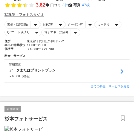
3.62
口コミ
8件
写真
47枚
写真館・フォトスタジオ
出張・訪問対応
日祝OK
クーポン有
カード可
QRコード決済可
電子マネー決済可
住所
東京都千代田区外神田3-6-2
本日の営業状況
11:00〜20:00
価格帯
￥6,380〜￥21,780
料金・サービス
証明写真
データまたはプリントプラン
￥
6,380
（税込）
全ての料金・サービスを見る
店舗公式
杉本フォトサービス