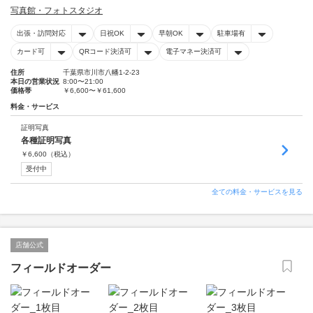
写真館・フォトスタジオ
出張・訪問対応
日祝OK
早朝OK
駐車場有
カード可
QRコード決済可
電子マネー決済可
住所
千葉県市川市八幡1-2-23
本日の営業状況
8:00〜21:00
価格帯
￥6,600〜￥61,600
料金・サービス
証明写真
各種証明写真
￥
6,600
（税込）
受付中
全ての料金・サービスを見る
店舗公式
フィールドオーダー