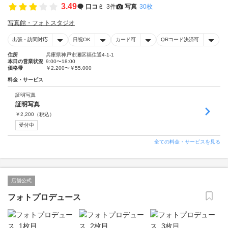
3.49
口コミ
3件
写真
30枚
写真館・フォトスタジオ
出張・訪問対応
日祝OK
カード可
QRコード決済可
住所
兵庫県神戸市灘区福住通4-1-1
本日の営業状況
9:00〜18:00
価格帯
￥2,200〜￥55,000
料金・サービス
証明写真
証明写真
￥
2,200
（税込）
受付中
全ての料金・サービスを見る
店舗公式
フォトプロデュース