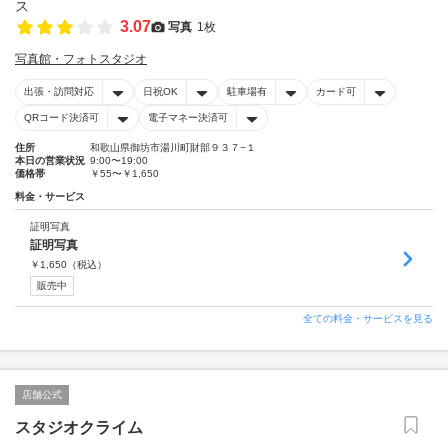
3.07
写真
1枚
写真館・フォトスタジオ
出張・訪問対応
日祝OK
駐車場有
カード可
QRコード決済可
電子マネー決済可
住所
和歌山県御坊市湯川町財部９３７−１
本日の営業状況
9:00〜19:00
価格帯
￥55〜￥1,650
料金・サービス
証明写真
証明写真
￥
1,650
（税込）
販売中
全ての料金・サービスを見る
店舗公式
スタジオクライム