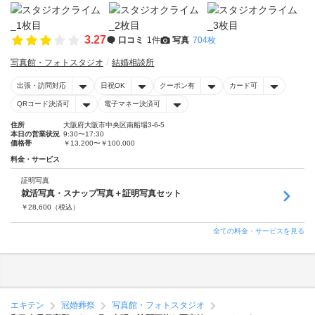
3.27
口コミ
1件
写真
704枚
写真館・フォトスタジオ
結婚相談所
出張・訪問対応
日祝OK
クーポン有
カード可
QRコード決済可
電子マネー決済可
住所
大阪府大阪市中央区南船場3-6-5
本日の営業状況
9:30〜17:30
価格帯
￥13,200〜￥100,000
料金・サービス
証明写真
就活写真・スナップ写真＋証明写真セット
￥
28,600
（税込）
全ての料金・サービスを見る
エキテン
冠婚葬祭
写真館・フォトスタジオ