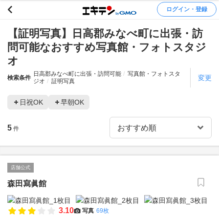
ログイン・登録
【証明写真】日高郡みなべ町に出張・訪
問可能なおすすめ写真館・フォトスタジ
オ
日高郡みなべ町に出張・訪問可能
写真館・フォトスタ
変更
検索条件
ジオ
証明写真
日祝OK
早朝OK
5
件
店舗公式
森田寫眞館
3.10
写真
69枚