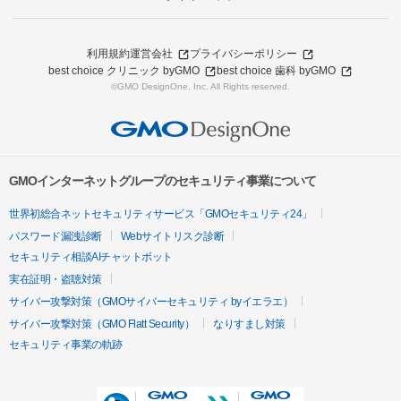
利用規約
運営会社
プライバシーポリシー
best choice クリニック byGMO
best choice 歯科 byGMO
©GMO DesignOne, Inc. All Rights reserved.
GMOインターネットグループのセキュリティ事業について
世界初総合ネットセキュリティサービス「GMOセキュリティ24」
パスワード漏洩診断
Webサイトリスク診断
セキュリティ相談AIチャットボット
実在証明・盗聴対策
サイバー攻撃対策（GMOサイバーセキュリティ byイエラエ）
サイバー攻撃対策（GMO Flatt Security）
なりすまし対策
セキュリティ事業の軌跡