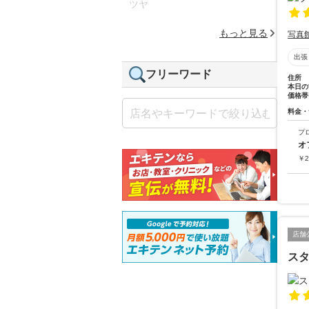
ツヤ
もっと見る
写真
出張
フリーワード
住所
本日の
価格帯
料金・
プ
オ
￥
2
店舗
ス