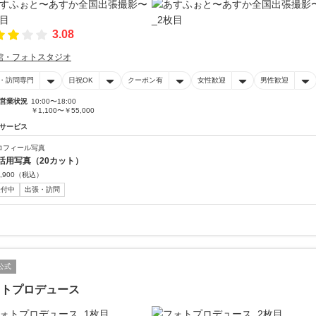
3.08
館・フォトスタジオ
・訪問専門
日祝OK
クーポン有
女性歓迎
男性歓迎
営業状況
10:00〜18:00
￥1,100〜￥55,000
サービス
ロフィール写真
活用写真（20カット）
,900
（税込）
受付中
出張・訪問
公式
ォトプロデュース