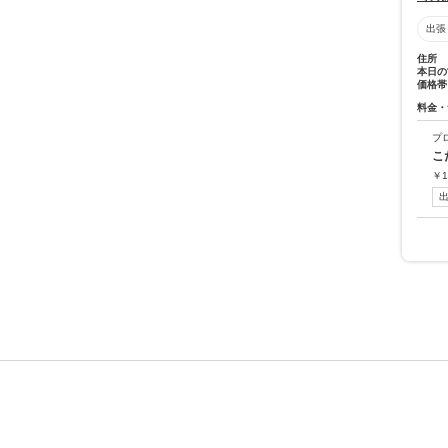
出張
住所
本日の
価格帯
料金・
プ
こ
￥
1