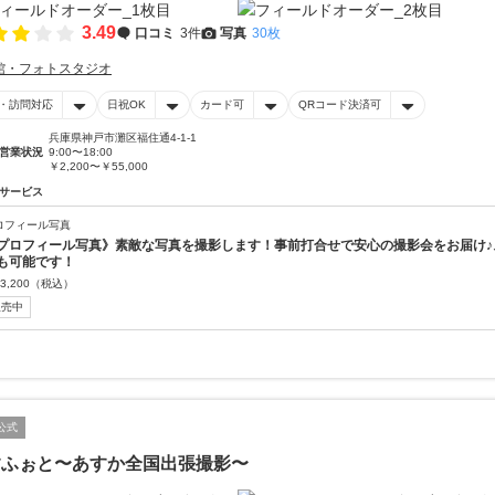
3.49
口コミ
3件
写真
30枚
館・フォトスタジオ
・訪問対応
日祝OK
カード可
QRコード決済可
兵庫県神戸市灘区福住通4-1-1
営業状況
9:00〜18:00
￥2,200〜￥55,000
サービス
ロフィール写真
プロフィール写真》素敵な写真を撮影します！事前打合せで安心の撮影会をお届け♪
も可能です！
3,200
（税込）
販売中
公式
すふぉと〜あすか全国出張撮影〜