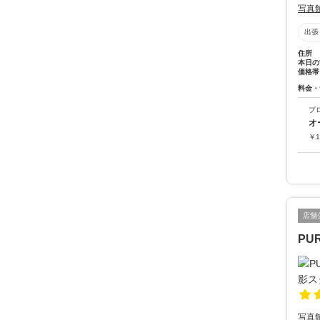
写真
出張
住所
本日の
価格帯
料金・
プ
オ
￥
1
店舗
PU
写真