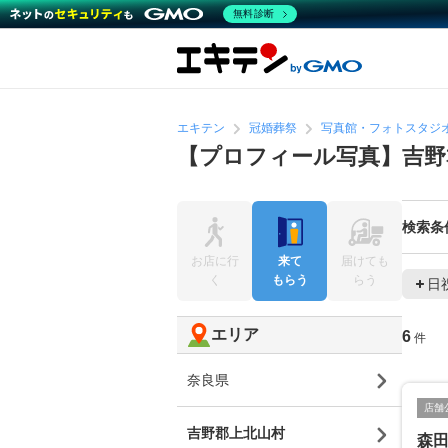
無料診断
エキテン
冠婚葬祭
写真館・フォトスタジ
【プロフィール写真】吉野
検索条
お店に行
来て
届けても
く
もらう
らう
日
エリア
6
件
奈良県
店舗
吉野郡上北山村
森