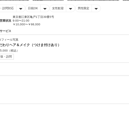
・訪問対応
日祝OK
女性歓迎
男性限定
東京都江東区亀戸1丁目39番5号
営業状況
9:00〜21:00
￥10,000〜￥98,000
サービス
ロフィール写真
だわりヘア＆メイク（つけま付けあり）
5,000
（税込）
出張・訪問