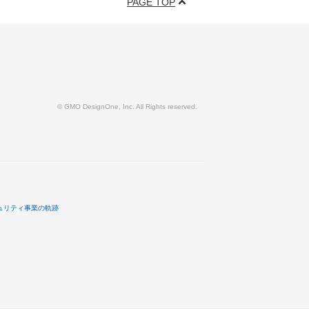
PAGE TOP
© GMO DesignOne, Inc. All Rights reserved.
ュリティ事業の軌跡