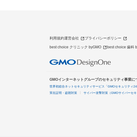
利用規約
運営会社
プライバシーポリシー
best choice クリニック byGMO
best choice 歯科
GMOインターネットグループのセキュリティ事業に
世界初総合ネットセキュリティサービス「GMOセキュリティ2
実在証明・盗聴対策
サイバー攻撃対策（GMOサイバーセキ