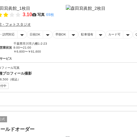
3.10
写真
69枚
館・フォトスタジオ
・訪問対応
日祝OK
早朝OK
駐車場有
カード可
千葉県市川市八幡1-2-23
営業状況
8:00〜21:00
￥6,600〜￥61,600
サービス
ロフィール写真
種プロフィール撮影
6,500
（税込）
受付中
公式
ィールドオーダー