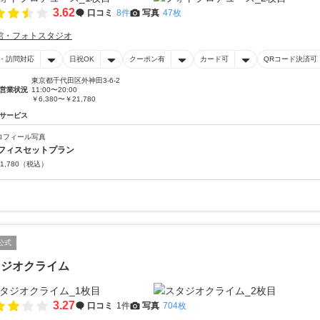
3.62
口コミ
8件
写真
47枚
館・フォトスタジオ
・訪問対応
日祝OK
クーポン有
カード可
QRコード決済可
東京都千代田区外神田3-6-2
営業状況
11:00〜20:00
￥6,380〜￥21,780
サービス
ロフィール写真
フィスセットプラン
1,780
（税込）
公式
タジオクライム
3.27
口コミ
1件
写真
704枚