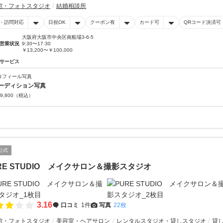
館・フォトスタジオ
結婚相談所
・訪問対応
日祝OK
クーポン有
カード可
QRコード決済可
大阪府大阪市中央区南船場3-6-5
営業状況
9:30〜17:30
￥13,200〜￥100,000
サービス
ロフィール写真
ーディション写真
9,800
（税込）
公式
RE STUDIO メイクサロン＆撮影スタジオ
3.16
口コミ
1件
写真
22枚
館・フォトスタジオ
美容室・ヘアサロン
レンタルスタジオ・貸しスタジオ
貸