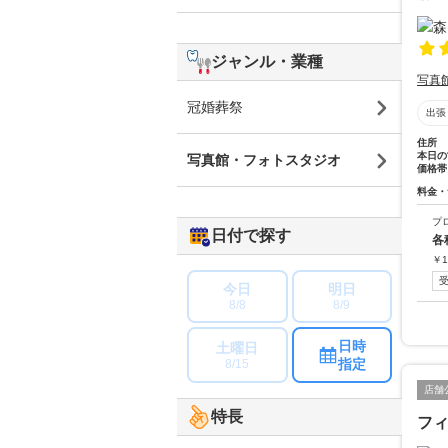
ジャンル・業種
写真
冠婚葬祭
出張
住所
本日の
写真館・フォトスタジオ
価格帯
料金・
プ
日付で探す
各
￥
1
今日
明日
8/8
8/9
日時
土曜日
指定
8/15
店舗
特長
フ