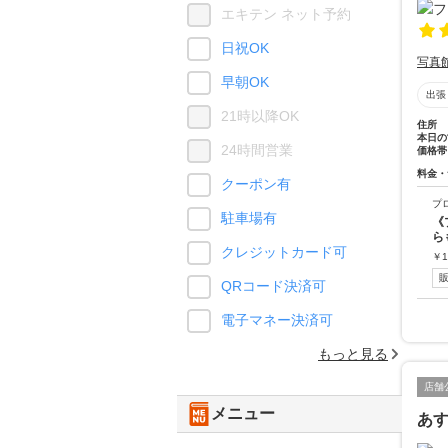
エキテン ネット予約
日祝OK
写真
早朝OK
出張
21時以降OK
住所
本日の
24時間営業
価格帯
料金・
クーポン有
プ
駐車場有
《
ら
クレジットカード可
￥
1
QRコード決済可
電子マネー決済可
もっと見る
店舗
メニュー
あ