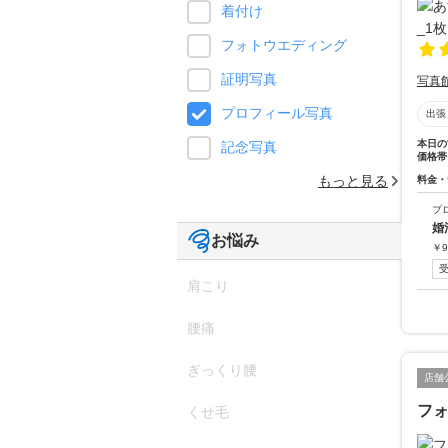
着付け
フォトウエディング
証明写真
写真
プロフィール写真
出張
本日の
記念写真
価格帯
もっと見る
料金・
プ
婚
お悩み
￥
9
肩こり
腰痛
ぎっくり腰
店舗
フ
くせ毛