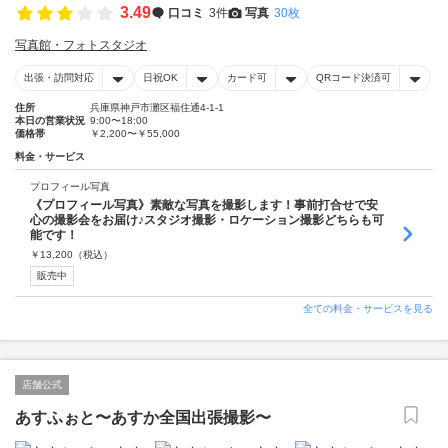
3.49
口コミ
3件
写真
30枚
写真館・フォトスタジオ
出張・訪問対応
日祝OK
カード可
QRコード決済可
住所
兵庫県神戸市灘区福住通4-1-1
本日の営業状況
9:00〜18:00
価格帯
￥2,200〜￥55,000
料金・サービス
プロフィール写真
《プロフィール写真》素敵な写真を撮影します！事前打合せで安
心の撮影会をお届け♪スタジオ撮影・ロケーション撮影どちらも可
能です！
￥
13,200
（税込）
販売中
全ての料金・サービスを見る
店舗公式
あすふぉと〜あすか全国出張撮影〜