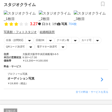
スタジオクライム
3.27
口コミ
1件
写真
704枚
写真館・フォトスタジオ
結婚相談所
出張・訪問対応
日祝OK
クーポン有
カード可
QRコード決済可
電子マネー決済可
住所
大阪府大阪市中央区南船場3-6-5
本日の営業状況
9:30〜17:30
価格帯
￥13,200〜￥100,000
料金・サービス
プロフィール写真
オーディション写真
￥
19,800
（税込）
全ての料金・サービスを見る
店舗公式