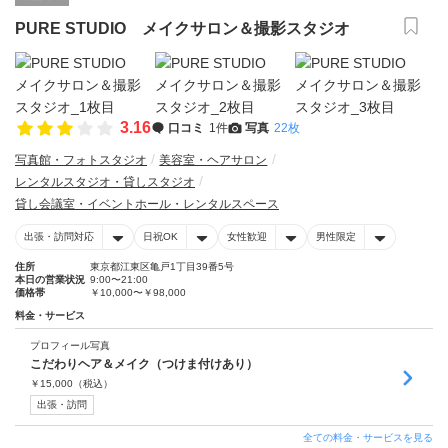
PURE STUDIO メイクサロン＆撮影スタジオ
3.16
口コミ
1件
写真
22枚
写真館・フォトスタジオ
美容室・ヘアサロン
レンタルスタジオ・貸しスタジオ
貸し会議室・イベントホール・レンタルスペース
出張・訪問対応
日祝OK
女性歓迎
男性限定
住所
東京都江東区亀戸1丁目39番5号
本日の営業状況
9:00〜21:00
価格帯
￥10,000〜￥98,000
料金・サービス
プロフィール写真
こだわりヘア＆メイク（つけま付けあり）
￥
15,000
（税込）
出張・訪問
全ての料金・サービスを見る