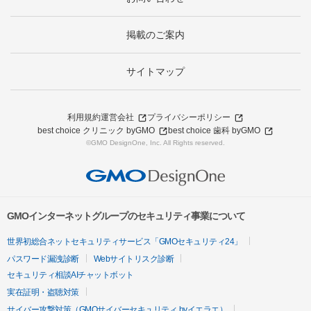
掲載のご案内
サイトマップ
利用規約
運営会社
プライバシーポリシー
best choice クリニック byGMO
best choice 歯科 byGMO
©GMO DesignOne, Inc. All Rights reserved.
GMOインターネットグループのセキュリティ事業について
世界初総合ネットセキュリティサービス「GMOセキュリティ24」
パスワード漏洩診断
Webサイトリスク診断
セキュリティ相談AIチャットボット
実在証明・盗聴対策
サイバー攻撃対策（GMOサイバーセキュリティ byイエラエ）