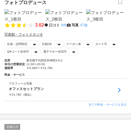
フォトプロデュース
3.62
口コミ
8件
写真
47枚
写真館・フォトスタジオ
出張・訪問対応
日祝OK
クーポン有
カード可
QRコード決済可
電子マネー決済可
住所
東京都千代田区外神田3-6-2
本日の営業状況
11:00〜20:00
価格帯
￥6,380〜￥21,780
料金・サービス
プロフィール写真
オフィスセットプラン
￥
21,780
（税込）
全ての料金・サービスを見る
店舗公式