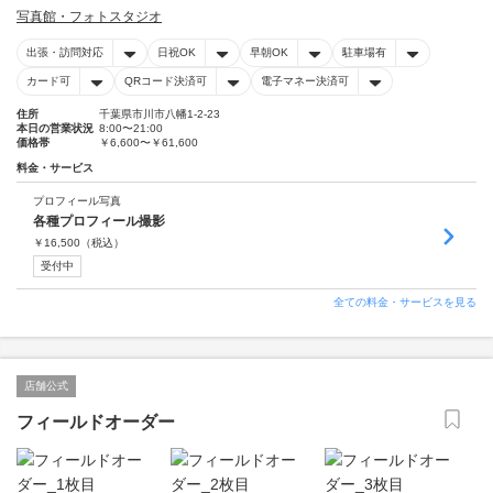
写真館・フォトスタジオ
出張・訪問対応
日祝OK
早朝OK
駐車場有
カード可
QRコード決済可
電子マネー決済可
住所
千葉県市川市八幡1-2-23
本日の営業状況
8:00〜21:00
価格帯
￥6,600〜￥61,600
料金・サービス
プロフィール写真
各種プロフィール撮影
￥
16,500
（税込）
受付中
全ての料金・サービスを見る
店舗公式
フィールドオーダー