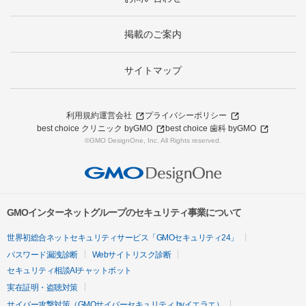
掲載のご案内
サイトマップ
利用規約
運営会社
プライバシーポリシー
best choice クリニック byGMO
best choice 歯科 byGMO
©GMO DesignOne, Inc. All Rights reserved.
GMOインターネットグループのセキュリティ事業について
世界初総合ネットセキュリティサービス「GMOセキュリティ24」
パスワード漏洩診断
Webサイトリスク診断
セキュリティ相談AIチャットボット
実在証明・盗聴対策
サイバー攻撃対策（GMOサイバーセキュリティ byイエラエ）