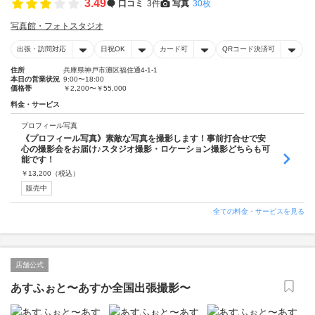
3.49
口コミ
3件
写真
30枚
写真館・フォトスタジオ
出張・訪問対応
日祝OK
カード可
QRコード決済可
住所
兵庫県神戸市灘区福住通4-1-1
本日の営業状況
9:00〜18:00
価格帯
￥2,200〜￥55,000
料金・サービス
プロフィール写真
《プロフィール写真》素敵な写真を撮影します！事前打合せで安
心の撮影会をお届け♪スタジオ撮影・ロケーション撮影どちらも可
能です！
￥
13,200
（税込）
販売中
全ての料金・サービスを見る
店舗公式
あすふぉと〜あすか全国出張撮影〜