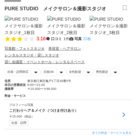
PURE STUDIO メイクサロン＆撮影スタジオ
3.16
口コミ
1件
写真
22枚
写真館・フォトスタジオ
美容室・ヘアサロン
レンタルスタジオ・貸しスタジオ
貸し会議室・イベントホール・レンタルスペース
出張・訪問対応
日祝OK
女性歓迎
男性限定
住所
東京都江東区亀戸1丁目39番5号
本日の営業状況
9:00〜21:00
価格帯
￥10,000〜￥98,000
料金・サービス
プロフィール写真
こだわりヘア＆メイク（つけま付けあり）
￥
15,000
（税込）
出張・訪問
全ての料金・サービスを見る