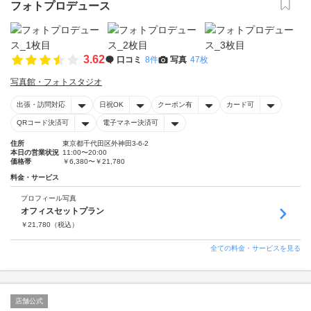
フォトプロデュース
3.62
口コミ
8件
写真
47枚
写真館・フォトスタジオ
出張・訪問対応
日祝OK
クーポン有
カード可
QRコード決済可
電子マネー決済可
住所
東京都千代田区外神田3-6-2
本日の営業状況
11:00〜20:00
価格帯
￥6,380〜￥21,780
料金・サービス
プロフィール写真
オフィスセットプラン
￥
21,780
（税込）
全ての料金・サービスを見る
店舗公式