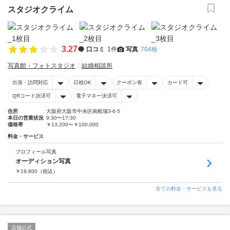
スタジオクライム
3.27
口コミ
1件
写真
704枚
写真館・フォトスタジオ
結婚相談所
出張・訪問対応
日祝OK
クーポン有
カード可
QRコード決済可
電子マネー決済可
住所
大阪府大阪市中央区南船場3-6-5
本日の営業状況
9:30〜17:30
価格帯
￥13,200〜￥100,000
料金・サービス
プロフィール写真
オーディション写真
￥
19,800
（税込）
全ての料金・サービスを見る
店舗公式