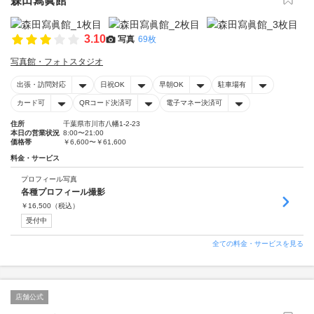
森田寫眞館
3.10
写真
69枚
写真館・フォトスタジオ
出張・訪問対応
日祝OK
早朝OK
駐車場有
カード可
QRコード決済可
電子マネー決済可
住所
千葉県市川市八幡1-2-23
本日の営業状況
8:00〜21:00
価格帯
￥6,600〜￥61,600
料金・サービス
プロフィール写真
各種プロフィール撮影
￥
16,500
（税込）
受付中
全ての料金・サービスを見る
店舗公式