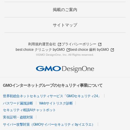
掲載のご案内
サイトマップ
利用規約
運営会社
プライバシーポリシー
best choice クリニック byGMO
best choice 歯科 byGMO
©GMO DesignOne, Inc. All Rights reserved.
GMOインターネットグループのセキュリティ事業について
世界初総合ネットセキュリティサービス「GMOセキュリティ24」
パスワード漏洩診断
Webサイトリスク診断
セキュリティ相談AIチャットボット
実在証明・盗聴対策
サイバー攻撃対策（GMOサイバーセキュリティ byイエラエ）