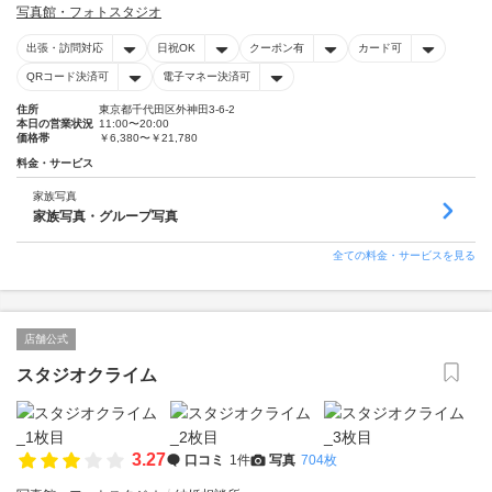
写真館・フォトスタジオ
出張・訪問対応
日祝OK
クーポン有
カード可
QRコード決済可
電子マネー決済可
住所
東京都千代田区外神田3-6-2
本日の営業状況
11:00〜20:00
価格帯
￥6,380〜￥21,780
料金・サービス
家族写真
家族写真・グループ写真
全ての料金・サービスを見る
店舗公式
スタジオクライム
3.27
口コミ
1件
写真
704枚