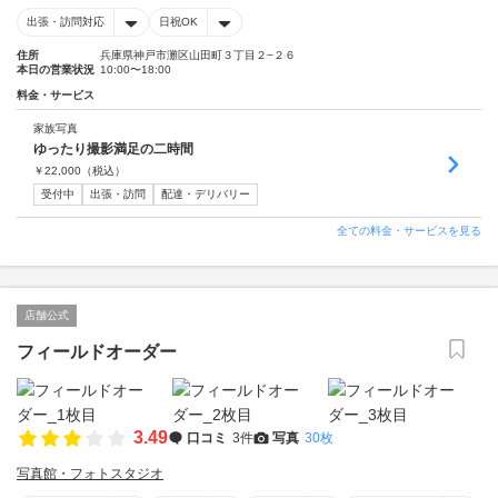
出張・訪問対応
日祝OK
住所
兵庫県神戸市灘区山田町３丁目２−２６
本日の営業状況
10:00〜18:00
料金・サービス
家族写真
ゆったり撮影満足の二時間
￥
22,000
（税込）
受付中
出張・訪問
配達・デリバリー
全ての料金・サービスを見る
店舗公式
フィールドオーダー
3.49
口コミ
3件
写真
30枚
写真館・フォトスタジオ