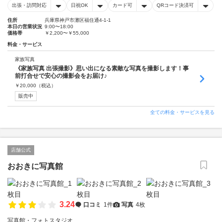
出張・訪問対応
日祝OK
カード可
QRコード決済可
住所
兵庫県神戸市灘区福住通4-1-1
本日の営業状況
9:00〜18:00
価格帯
￥2,200〜￥55,000
料金・サービス
家族写真
《家族写真 出張撮影》思い出になる素敵な写真を撮影します！事
前打合せで安心の撮影会をお届け♪
￥
20,000
（税込）
販売中
全ての料金・サービスを見る
店舗公式
おおきに写真館
3.24
口コミ
1件
写真
4枚
写真館・フォトスタジオ