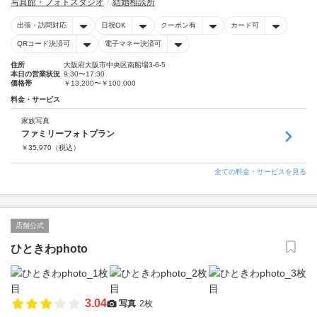
写真館・フォトスタジオ
結婚相談所
出張・訪問対応
日祝OK
クーポン有
カード可
QRコード決済可
電子マネー決済可
住所
大阪府大阪市中央区南船場3-6-5
本日の営業状況
9:30〜17:30
価格帯
￥13,200〜￥100,000
料金・サービス
家族写真
ファミリーフォトプラン
￥
35,970
（税込）
全ての料金・サービスを見る
店舗公式
ひときわphoto
3.04
写真
2枚