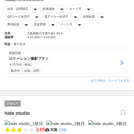
出張・訪問対応
駐車場有
カード可
QRコード決済可
電子マネー決済可
女性歓迎
男性歓迎
完全禁煙
ペット可
住所
大阪府枚方市東中振1-58-9
価格帯
￥20,000〜￥33,000
料金・サービス
家族写真
ロケーション撮影プラン
￥
33,000
（税込）
販売中
出張・訪問
全ての料金・サービスを見る
店舗公式
hide studio
3.05
写真
10枚