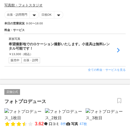
写真館・フォトスタジオ
出張・訪問専門
日祝OK
本日の営業状況
9:00〜18:00
料金・サービス
家族写真
希望撮影地でのロケーション撮影いたします。小道具は無料レン
タル可能です！
￥
13,000
（税込）
販売中
出張・訪問
全ての料金・サービスを見る
店舗公式
フォトプロデュース
3.62
口コミ
8件
写真
47枚