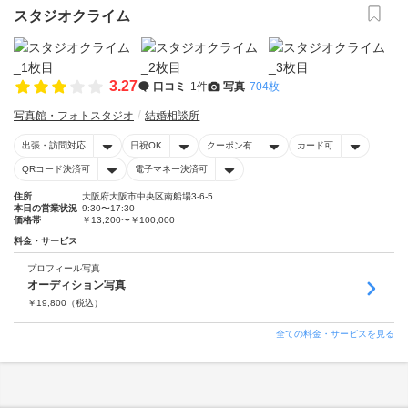
スタジオクライム
3.27
口コミ
1件
写真
704枚
写真館・フォトスタジオ
結婚相談所
出張・訪問対応
日祝OK
クーポン有
カード可
QRコード決済可
電子マネー決済可
住所
大阪府大阪市中央区南船場3-6-5
本日の営業状況
9:30〜17:30
価格帯
￥13,200〜￥100,000
料金・サービス
プロフィール写真
オーディション写真
￥
19,800
（税込）
全ての料金・サービスを見る