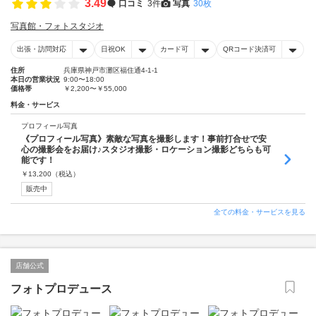
3.49
口コミ
3件
写真
30枚
写真館・フォトスタジオ
出張・訪問対応
日祝OK
カード可
QRコード決済可
住所
兵庫県神戸市灘区福住通4-1-1
本日の営業状況
9:00〜18:00
価格帯
￥2,200〜￥55,000
料金・サービス
プロフィール写真
《プロフィール写真》素敵な写真を撮影します！事前打合せで安
心の撮影会をお届け♪スタジオ撮影・ロケーション撮影どちらも可
能です！
￥
13,200
（税込）
販売中
全ての料金・サービスを見る
店舗公式
フォトプロデュース