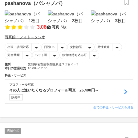
pashanova（パシャノバ）
3.08
写真
6枚
写真館・フォトスタジオ
出張・訪問対応
日祝OK
女性歓迎
男性歓迎
完全禁煙
ペット可
飲食物持ち込み可
住所
愛知県名古屋市西区新道２丁目６−３
本日の営業状況
10:00〜17:00
料金・サービス
プロフィール写真
その人に逢いたくなるプロフィール写真 26,400円～
販売中
全ての料金・サービスを見る
店舗公式