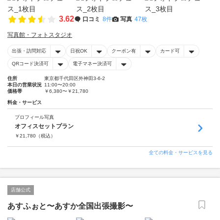
3.62
口コミ
8件
写真
47枚
写真館・フォトスタジオ
出張・訪問対応
日祝OK
クーポン有
カード可
QRコード決済可
電子マネー決済可
住所
東京都千代田区外神田3-6-2
本日の営業状況
11:00〜20:00
価格帯
￥6,380〜￥21,780
料金・サービス
プロフィール写真
オフィスセットプラン
￥
21,780
（税込）
全ての料金・サービスを見る
店舗公式
あすふぉと〜あすか全国出張撮影〜