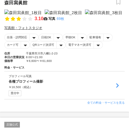
森田寫眞館
3.10
写真
69枚
写真館・フォトスタジオ
出張・訪問対応
日祝OK
早朝OK
駐車場有
カード可
QRコード決済可
電子マネー決済可
住所
千葉県市川市八幡1-2-23
本日の営業状況
8:00〜21:00
価格帯
￥6,600〜￥61,600
料金・サービス
プロフィール写真
各種プロフィール撮影
￥
16,500
（税込）
受付中
全ての料金・サービスを見る
店舗公式