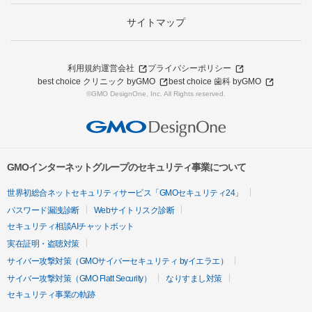
サイトマップ
利用規約
運営会社
プライバシーポリシー
best choice クリニック byGMO
best choice 歯科 byGMO
©GMO DesignOne, Inc. All Rights reserved.
GMOインターネットグループのセキュリティ事業について
世界初総合ネットセキュリティサービス「GMOセキュリティ24」
パスワード漏洩診断
Webサイトリスク診断
セキュリティ相談AIチャットボット
実在証明・盗聴対策
サイバー攻撃対策（GMOサイバーセキュリティ byイエラエ）
サイバー攻撃対策（GMO Flatt Security）
なりすまし対策
セキュリティ事業の軌跡