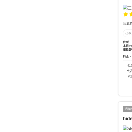
写真
出張
住所
本日の
価格帯
料金・
七
七
￥
2
店舗
hide