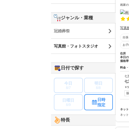
画家の
ジャンル・業種
写真
冠婚葬祭
出張
お子
写真館・フォトスタジオ
住所
本日の
価格帯
日付で探す
料金・
七
七
今日
明日
￥
5
8/7
8/8
日時
日曜日
指定
8/9
ネット
ネット
特長