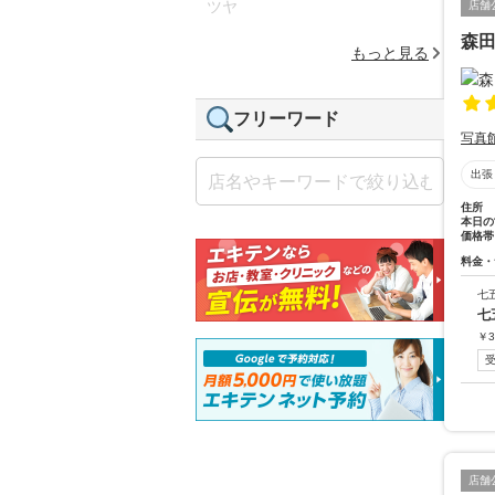
ツヤ
店舗
森
もっと見る
フリーワード
写真
出張
住所
本日の
価格帯
料金・
七
七
￥
3
店舗