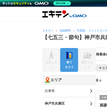
無料診断
エキテン
冠婚葬祭
写真館・フォトスタジ
【七五三・節句】神戸市兵
検索条
お店に行
来て
届けても
く
もらう
らう
エ
エリア
8
件
兵庫県
店舗
神戸市兵庫区
画