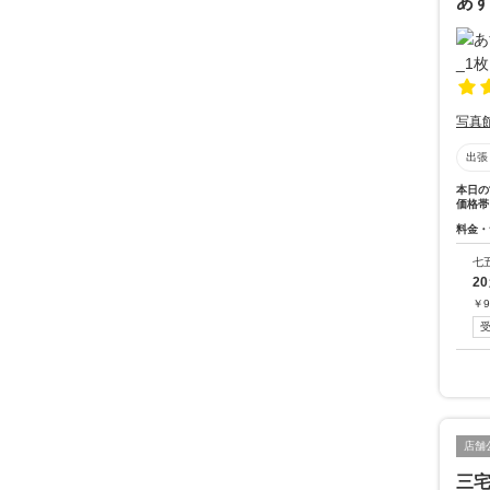
あ
写真
出張
本日の
価格帯
料金・
七
2
￥
9
店舗
三