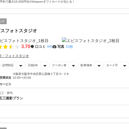
予約で最大10,000円分のAmazonギフトカードが当たる！
公式
ビスフォトスタジオ
3.70
口コミ
4件
写真
33枚
館・フォトスタジオ
・訪問対応
日祝OK
クーポン有
駐車場有
カード可
大阪府大阪市中央区西心斎橋２丁目９−３８
営業状況
10:00〜20:00
サービス
五三・節句
五三撮影プラン