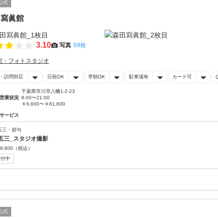
公式
田寫眞館
3.10
写真
69枚
館・フォトスタジオ
・訪問対応
日祝OK
早朝OK
駐車場有
カード可
千葉県市川市八幡1-2-23
営業状況
8:00〜21:00
￥6,600〜￥61,600
サービス
五三・節句
五三_スタジオ撮影
9,600
（税込）
受付中
公式