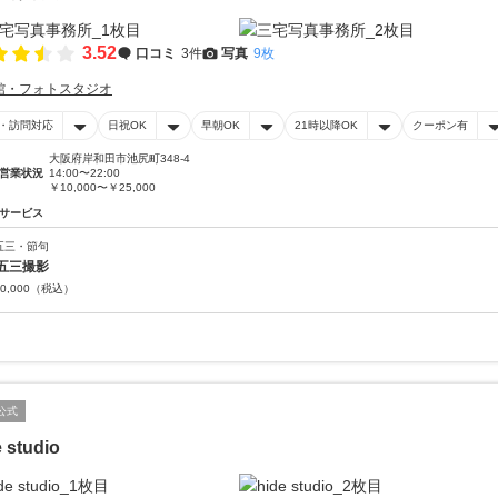
3.52
口コミ
3件
写真
9枚
館・フォトスタジオ
・訪問対応
日祝OK
早朝OK
21時以降OK
クーポン有
大阪府岸和田市池尻町348-4
営業状況
14:00〜22:00
￥10,000〜￥25,000
サービス
五三・節句
五三撮影
0,000
（税込）
公式
 studio