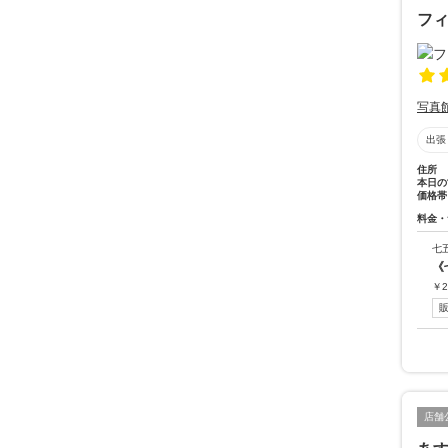
フ
写真
出張
住所
本日の
価格帯
料金・
七
《
￥
2
店舗