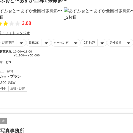
すふぉと〜あすか全国出張撮影〜
3.08
館・フォトスタジオ
・訪問専門
日祝OK
クーポン有
女性歓迎
男性歓迎
営業状況
10:00〜18:00
￥1,100〜￥55,000
サービス
五三・節句
0カットプラン
,900
（税込）
受付中
出張・訪問
公式
宅写真事務所