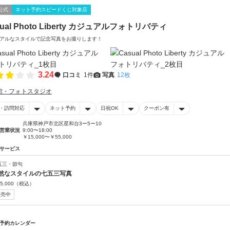
公式
ネット予約スピードくじ対象店
sual Photo Liberty カジュアルフォトリバティ
アルなスタイルで記念写真をお撮りします！
3.24
口コミ
1件
写真
12枚
館・フォトスタジオ
・訪問対応
ネット予約
日祝OK
クーポン有
兵庫県神戸市北区星和台3ー5ー10
営業状況
9:00〜18:00
￥15,000〜￥55,000
サービス
五三・節句
然なスタイルの七五三写真
5,000
（税込）
販売中
予約カレンダー