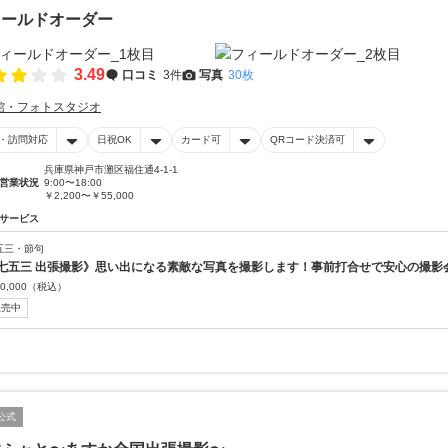
ィールドオーダー
3.49
口コミ
3件
写真
30枚
館・フォトスタジオ
・訪問対応
日祝OK
カード可
QRコード決済可
兵庫県神戸市灘区福住通4-1-1
営業状況
9:00〜18:00
￥2,200〜￥55,000
サービス
五三・節句
七五三 出張撮影》思い出になる素敵な写真を撮影します！事前打合せで安心の撮影
0,000
（税込）
販売中
公式