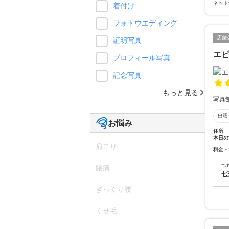
ネット
着付け
フォトウエディング
店舗
証明写真
エ
プロフィール写真
記念写真
もっと見る
写真
出張
お悩み
住所
本日の
肩こり
料金・
七
腰痛
七
ぎっくり腰
くせ毛