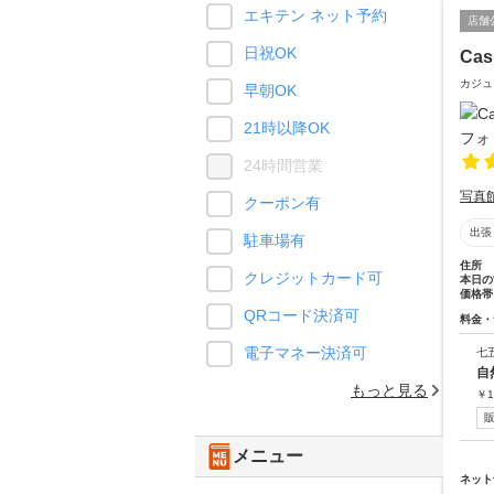
エキテン ネット予約
店舗
日祝OK
Ca
カジュ
早朝OK
21時以降OK
24時間営業
写真
クーポン有
出張
駐車場有
住所
クレジットカード可
本日の
価格帯
QRコード決済可
料金・
電子マネー決済可
七
自
もっと見る
￥
1
メニュー
ネット