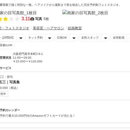
審美眼で描く特別な一枚。ヘアメイクから撮影まで美を統合した完全予約制フォトスタジオ。
3.11
写真
5枚
館・フォトスタジオ
美容室・ヘアサロン
絵画教室
・訪問対応
ネット予約
日祝OK
女性スタッフ
女性歓迎
様連れOK
大阪府門真市本町2-6-1
営業状況
11:00〜19:00
￥15,000〜￥120,000
サービス
五三・節句
五三｜写真集
0,000
（税込）
販売中
予約カレンダー
予約で最大10,000円分のAmazonギフトカードが当たる！