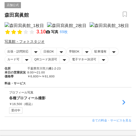
店舗公式
森田寫眞館
3.10
写真
69枚
写真館・フォトスタジオ
出張・訪問対応
日祝OK
早朝OK
駐車場有
カード可
QRコード決済可
電子マネー決済可
住所
千葉県市川市八幡1-2-23
本日の営業状況
8:00〜21:00
価格帯
￥6,600〜￥61,600
料金・サービス
プロフィール写真
各種プロフィール撮影
￥
16,500
（税込）
受付中
全ての料金・サービスを見る