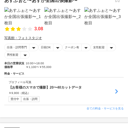
あすふぉと〜あすか全国出張撮影〜
3.08
写真館・フォトスタジオ
出張・訪問専門
日祝OK
クーポン有
女性歓迎
男性歓迎
本日の営業状況
10:00〜18:00
価格帯
￥1,100〜￥55,000
料金・サービス
プロフィール写真
【お客様のスマホで撮影】20〜40カットデータ
￥
9,900
（税込）
受付中
出張・訪問
全ての料金・サービスを見る