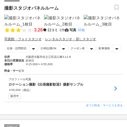
撮影スタジオパネルルーム
3.26
口コミ
1件
写真
35枚
写真館・フォトスタジオ
レンタルスタジオ・貸しスタジオ
出張・訪問対応
21時以降OK
クーポン有
駐車場有
住所
大阪府大阪市住之江区浜口東3-11-8
本日の営業状況
定休日
価格帯
￥15,000〜￥55,000
料金・サービス
プロフィール写真
ロケーション撮影《出張撮影歓迎》撮影サンプル
￥
55,000
（税込）
販売中
全ての料金・サービスを見る
店舗公式