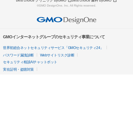
best choice クリニック byGMO
best choice 歯科 byGMO
©GMO DesignOne, Inc. All Rights reserved.
GMOインターネットグループのセキュリティ事業について
世界初総合ネットセキュリティサービス「GMOセキュリティ24」
パスワード漏洩診断
Webサイトリスク診断
セキュリティ相談AIチャットボット
実在証明・盗聴対策
サイバー攻撃対策（GMOサイバーセキュリティ byイエラエ）
サイバー攻撃対策（GMO Flatt Security）
なりすまし対策
セキュリティ事業の軌跡