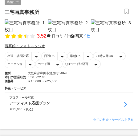
店舗公式
三宅写真事務所
3.52
口コミ
3件
写真
9枚
写真館・フォトスタジオ
出張・訪問対応
日祝OK
早朝OK
21時以降OK
クーポン有
カード可
QRコード決済可
住所
大阪府岸和田市池尻町348-4
本日の営業状況
8:30〜22:00
価格帯
￥10,000〜￥25,000
料金・サービス
プロフィール写真
アーティスト応援プラン
￥
11,000
（税込）
全ての料金・サービスを見る