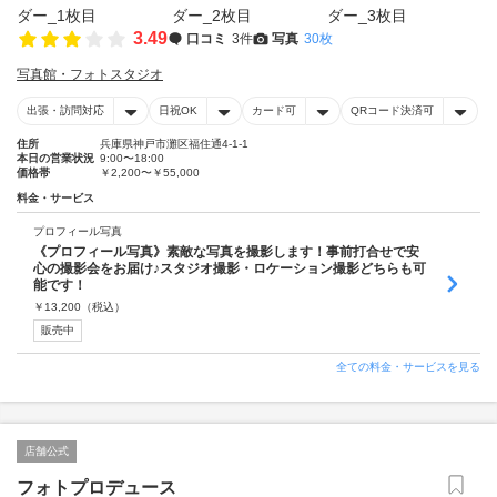
3.49
口コミ
3件
写真
30枚
写真館・フォトスタジオ
出張・訪問対応
日祝OK
カード可
QRコード決済可
住所
兵庫県神戸市灘区福住通4-1-1
本日の営業状況
9:00〜18:00
価格帯
￥2,200〜￥55,000
料金・サービス
プロフィール写真
《プロフィール写真》素敵な写真を撮影します！事前打合せで安
心の撮影会をお届け♪スタジオ撮影・ロケーション撮影どちらも可
能です！
￥
13,200
（税込）
販売中
全ての料金・サービスを見る
店舗公式
フォトプロデュース