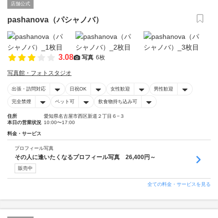
店舗公式
pashanova（パシャノバ）
3.08
写真
6枚
写真館・フォトスタジオ
出張・訪問対応
日祝OK
女性歓迎
男性歓迎
完全禁煙
ペット可
飲食物持ち込み可
住所
愛知県名古屋市西区新道２丁目６−３
本日の営業状況
10:00〜17:00
料金・サービス
プロフィール写真
その人に逢いたくなるプロフィール写真 26,400円～
販売中
全ての料金・サービスを見る