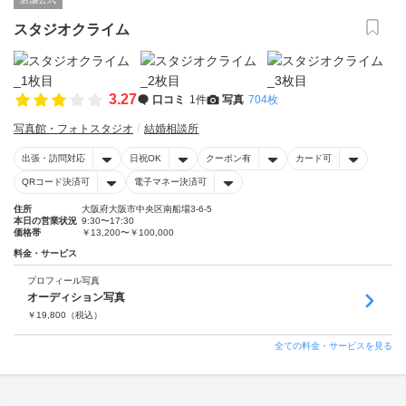
スタジオクライム
3.27
口コミ
1件
写真
704枚
写真館・フォトスタジオ
結婚相談所
出張・訪問対応
日祝OK
クーポン有
カード可
QRコード決済可
電子マネー決済可
住所
大阪府大阪市中央区南船場3-6-5
本日の営業状況
9:30〜17:30
価格帯
￥13,200〜￥100,000
料金・サービス
プロフィール写真
オーディション写真
￥
19,800
（税込）
全ての料金・サービスを見る