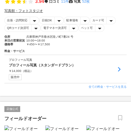
3.94
口コミ
11件
写真
52枚
写真館・フォトスタジオ
出張・訪問対応
日祝OK
駐車場有
カード可
QRコード決済可
電子マネー決済可
ペット可
住所
兵庫県神戸市垂水区陸ノ町7番24 号
本日の営業状況
10:00〜18:00
価格帯
￥450〜￥17,500
料金・サービス
プロフィール写真
プロフィール写真（スタンダードプラン）
￥
14,000
（税込）
販売中
全ての料金・サービスを見る
店舗公式
フィールドオーダー