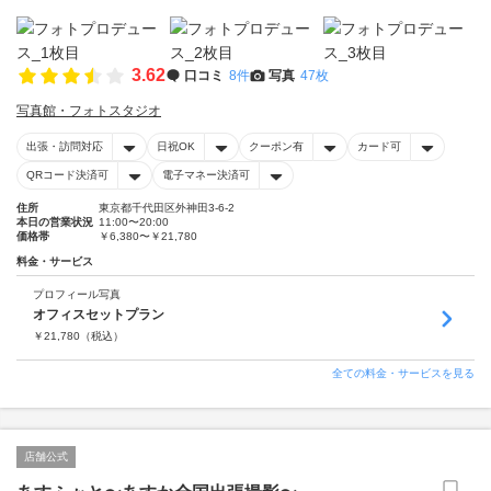
3.62
口コミ
8件
写真
47枚
写真館・フォトスタジオ
出張・訪問対応
日祝OK
クーポン有
カード可
QRコード決済可
電子マネー決済可
住所
東京都千代田区外神田3-6-2
本日の営業状況
11:00〜20:00
価格帯
￥6,380〜￥21,780
料金・サービス
プロフィール写真
オフィスセットプラン
￥
21,780
（税込）
全ての料金・サービスを見る
店舗公式