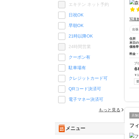
エキテン ネット予約
日祝OK
写真
早朝OK
出張
21時以降OK
住所
本日の
24時間営業
価格帯
料金・
クーポン有
プ
駐車場有
各
￥
1
クレジットカード可
QRコード決済可
電子マネー決済可
もっと見る
店舗
フ
メニュー