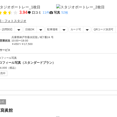
3.94
口コミ
11件
写真
52枚
館・フォトスタジオ
・訪問対応
日祝OK
駐車場有
カード可
QRコード決済可
兵庫県神戸市垂水区陸ノ町7番24 号
営業状況
10:00〜18:00
￥450〜￥17,500
サービス
ロフィール写真
ロフィール写真（スタンダードプラン）
4,000
（税込）
販売中
公式
田寫眞館