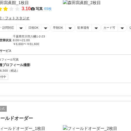
3.10
写真
69枚
館・フォトスタジオ
・訪問対応
日祝OK
早朝OK
駐車場有
カード可
千葉県市川市八幡1-2-23
営業状況
8:00〜21:00
￥6,600〜￥61,600
サービス
ロフィール写真
種プロフィール撮影
6,500
（税込）
受付中
公式
ィールドオーダー