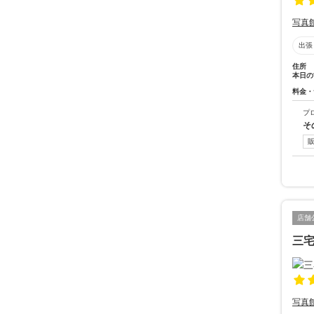
写真
出張
住所
本日の
料金・
プ
そ
店舗
三
写真