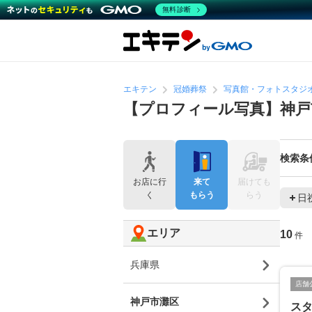
無料診断
エキテン
冠婚葬祭
写真館・フォトスタジ
【プロフィール写真】神戸
検索条
お店に行
来て
届けても
く
もらう
らう
日
エリア
10
件
兵庫県
店舗
神戸市灘区
ス