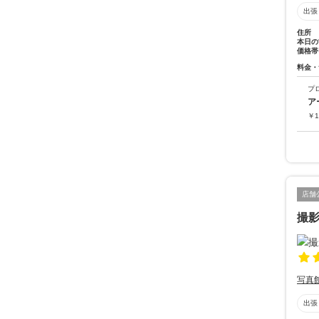
出張
住所
本日の
価格帯
料金・
プ
ア
￥
1
店舗
撮
写真
出張