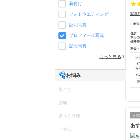
着付け
写真
フォトウエディング
出張
証明写真
住所
プロフィール写真
本日の
価格帯
記念写真
料金・
もっと見る
プ
《
ら
お悩み
￥
1
肩こり
腰痛
ぎっくり腰
店舗
あ
くせ毛