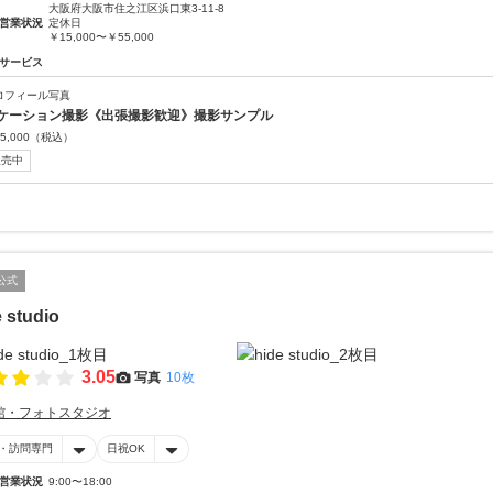
大阪府大阪市住之江区浜口東3-11-8
営業状況
定休日
￥15,000〜￥55,000
サービス
ロフィール写真
ケーション撮影《出張撮影歓迎》撮影サンプル
5,000
（税込）
販売中
公式
 studio
3.05
写真
10枚
館・フォトスタジオ
・訪問専門
日祝OK
営業状況
9:00〜18:00