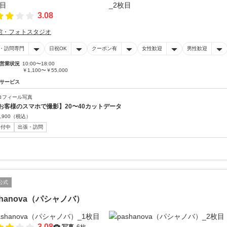
3.08
館・フォトスタジオ
・訪問専門
日祝OK
クーポン有
女性歓迎
男性歓迎
営業状況
10:00〜18:00
￥1,100〜￥55,000
サービス
ロフィール写真
お客様のスマホで撮影】20〜40カットデータ
,900
（税込）
受付中
出張・訪問
公式
shanova（パシャノバ）
3.08
写真
6枚