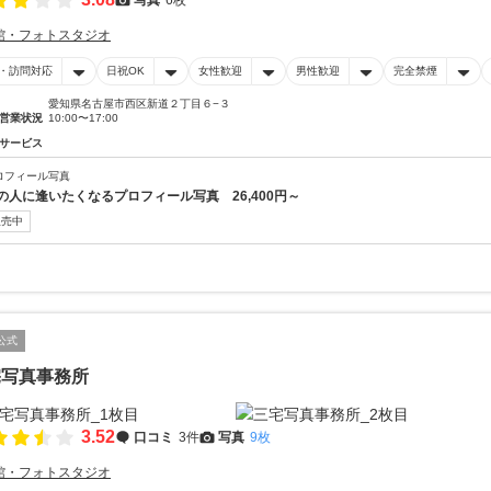
館・フォトスタジオ
・訪問対応
日祝OK
女性歓迎
男性歓迎
完全禁煙
愛知県名古屋市西区新道２丁目６−３
営業状況
10:00〜17:00
サービス
ロフィール写真
の人に逢いたくなるプロフィール写真 26,400円～
販売中
公式
宅写真事務所
3.52
口コミ
3件
写真
9枚
館・フォトスタジオ