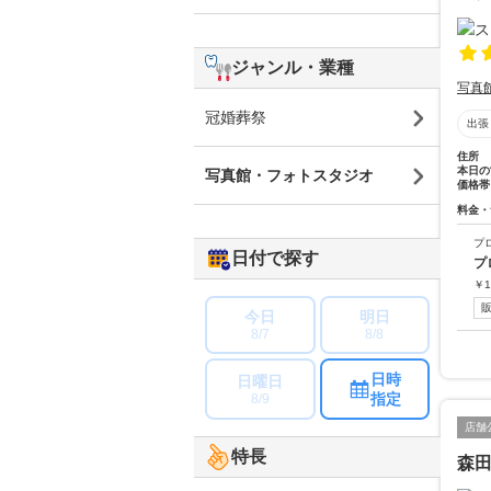
ジャンル・業種
写真
冠婚葬祭
出張
住所
本日の
写真館・フォトスタジオ
価格帯
料金・
プ
日付で探す
プ
￥
1
今日
明日
8/7
8/8
日時
日曜日
指定
8/9
店舗
特長
森