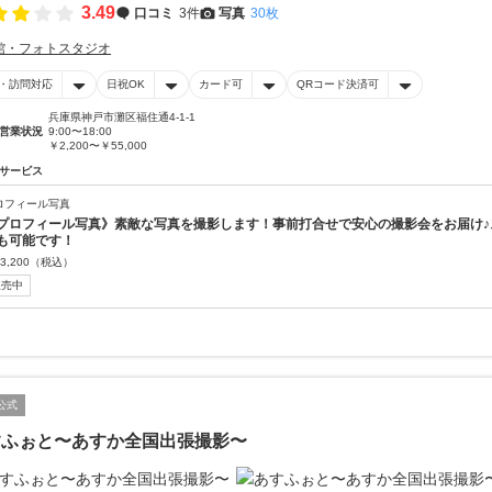
3.49
口コミ
3件
写真
30枚
館・フォトスタジオ
・訪問対応
日祝OK
カード可
QRコード決済可
兵庫県神戸市灘区福住通4-1-1
営業状況
9:00〜18:00
￥2,200〜￥55,000
サービス
ロフィール写真
プロフィール写真》素敵な写真を撮影します！事前打合せで安心の撮影会をお届け♪
も可能です！
3,200
（税込）
販売中
公式
すふぉと〜あすか全国出張撮影〜