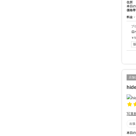
住所
本日の
価格帯
料金・
プ
ロ
￥
5
店舗
hide
写真
出張
本日の