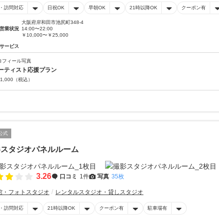
・訪問対応
日祝OK
早朝OK
21時以降OK
クーポン有
大阪府岸和田市池尻町348-4
営業状況
14:00〜22:00
￥10,000〜￥25,000
サービス
ロフィール写真
ーティスト応援プラン
1,000
（税込）
公式
影スタジオパネルルーム
3.26
口コミ
1件
写真
35枚
館・フォトスタジオ
レンタルスタジオ・貸しスタジオ
・訪問対応
21時以降OK
クーポン有
駐車場有