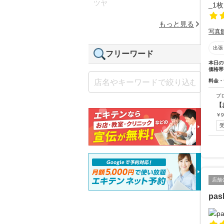
ツヤ
もっと見る
写真
出張
フリーワード
本日の
価格帯
料金・
プ
【
￥
9
店舗
pa