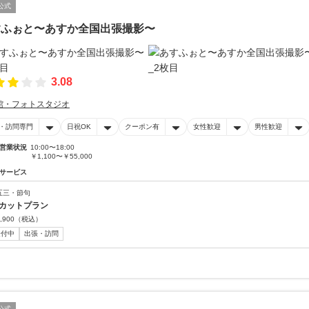
公式
すふぉと〜あすか全国出張撮影〜
3.08
館・フォトスタジオ
・訪問専門
日祝OK
クーポン有
女性歓迎
男性歓迎
営業状況
10:00〜18:00
￥1,100〜￥55,000
サービス
五三・節句
0カットプラン
,900
（税込）
受付中
出張・訪問
公式