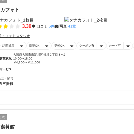
ナカフォト
3.39
口コミ
6件
写真
41枚
館・フォトスタジオ
・訪問対応
日祝OK
早朝OK
クーポン有
カード可
大阪府大阪市東淀川区相川２丁目８−２
営業状況
10:00〜18:00
￥4,950〜￥11,000
サービス
五三・節句
五三撮影
公式
田寫眞館