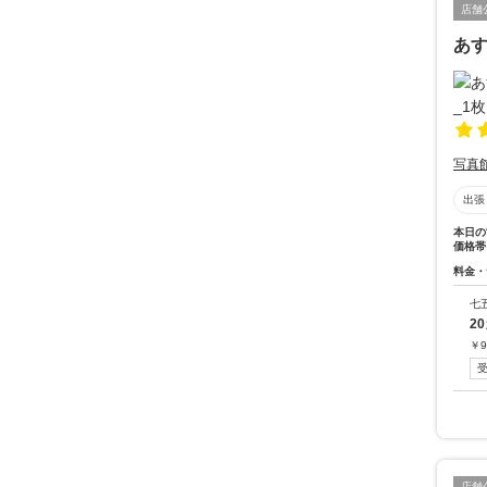
店舗
あ
写真
出張
本日の
価格帯
料金・
七
2
￥
9
店舗