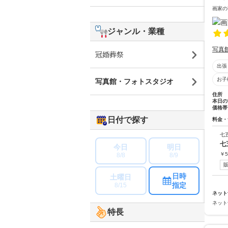
画家の
ジャンル・業種
写真
冠婚葬祭
出張
お子
写真館・フォトスタジオ
住所
本日の
価格帯
日付で探す
料金・
七
七
今日
明日
￥
5
8/8
8/9
日時
土曜日
指定
8/15
ネット
ネット
特長