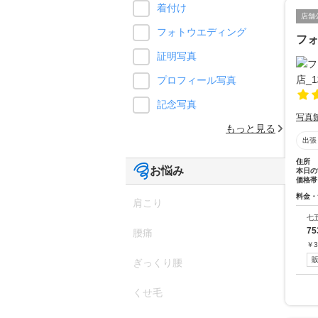
着付け
店舗
フォトウエディング
フ
証明写真
プロフィール写真
記念写真
写真
もっと見る
出張
住所
お悩み
本日の
価格帯
料金・
肩こり
七
7
腰痛
￥
3
ぎっくり腰
くせ毛