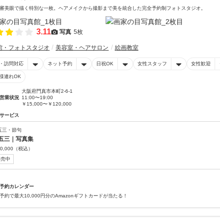
審美眼で描く特別な一枚。ヘアメイクから撮影まで美を統合した完全予約制フォトスタジオ。
3.11
写真
5枚
館・フォトスタジオ
美容室・ヘアサロン
絵画教室
・訪問対応
ネット予約
日祝OK
女性スタッフ
女性歓迎
様連れOK
大阪府門真市本町2-6-1
営業状況
11:00〜19:00
￥15,000〜￥120,000
サービス
五三・節句
五三｜写真集
0,000
（税込）
販売中
予約カレンダー
予約で最大10,000円分のAmazonギフトカードが当たる！