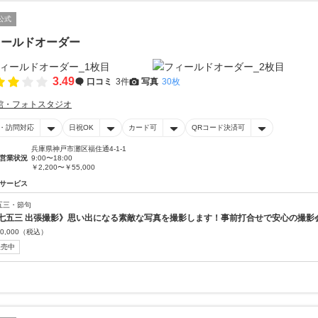
公式
ィールドオーダー
3.49
口コミ
3件
写真
30枚
館・フォトスタジオ
・訪問対応
日祝OK
カード可
QRコード決済可
兵庫県神戸市灘区福住通4-1-1
営業状況
9:00〜18:00
￥2,200〜￥55,000
サービス
五三・節句
七五三 出張撮影》思い出になる素敵な写真を撮影します！事前打合せで安心の撮影
0,000
（税込）
販売中