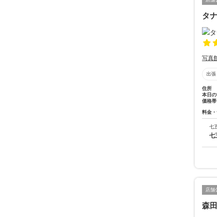
タ
写真
出張
住所
本日の
価格帯
料金・
七
七
店舗
森