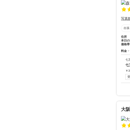
写真
出張
住所
本日の
価格帯
料金・
七
七
￥
3
大