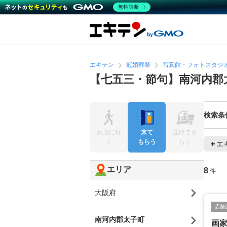
無料診断
エキテン
冠婚葬祭
写真館・フォトスタジ
【七五三・節句】南河内郡
検索条
お店に行
来て
届けても
く
もらう
らう
エ
エリア
8
件
大阪府
店舗
南河内郡太子町
画