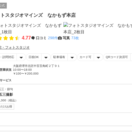
公式
ォトスタジオマインズ なかもず本店
4.77
口コミ
298件
写真
73枚
館・フォトスタジオ
・訪問対応
日祝OK
駐車場有
カード可
QRコード決済可
大阪府堺市北区中百舌鳥町２丁９１
営業状況
10:00〜18:00
￥100〜￥200,000
サービス
五三・節句
五三撮影
,300
（税込）
今だけお得