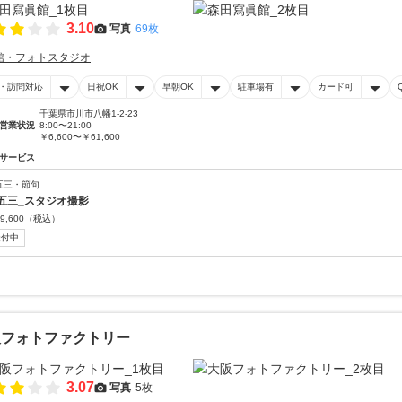
3.10
写真
69枚
館・フォトスタジオ
・訪問対応
日祝OK
早朝OK
駐車場有
カード可
千葉県市川市八幡1-2-23
営業状況
8:00〜21:00
￥6,600〜￥61,600
サービス
五三・節句
五三_スタジオ撮影
9,600
（税込）
受付中
阪フォトファクトリー
3.07
写真
5枚