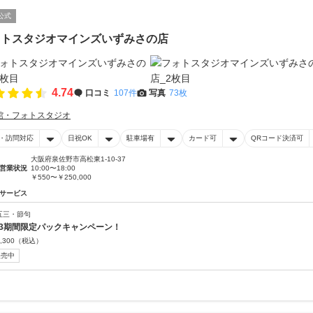
公式
ォトスタジオマインズいずみさの店
4.74
口コミ
107件
写真
73枚
館・フォトスタジオ
・訪問対応
日祝OK
駐車場有
カード可
QRコード決済可
大阪府泉佐野市高松東1-10-37
営業状況
10:00〜18:00
￥550〜￥250,000
サービス
五三・節句
53期間限定パックキャンペーン！
,300
（税込）
販売中