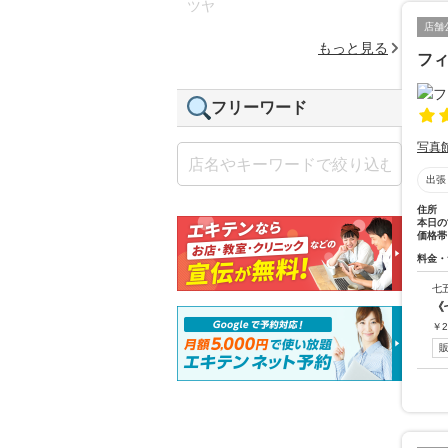
ツヤ
店舗
もっと見る
フ
フリーワード
写真
出張
住所
本日の
価格帯
料金・
七
《
￥
2