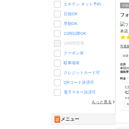
エキテン ネット予約
店舗
日祝OK
フ
早朝OK
21時以降OK
24時間営業
写真
クーポン有
出張
駐車場有
住所
本日の
価格帯
クレジットカード可
料金・
QRコード決済可
七
電子マネー決済可
七
￥
3
もっと見る
メニュー