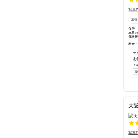
写真
出張
住所
本日の
価格帯
料金・
マ
お
￥
4
大
写真