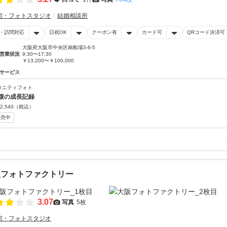
館・フォトスタジオ
結婚相談所
・訪問対応
日祝OK
クーポン有
カード可
QRコード決済可
大阪府大阪市中央区南船場3-6-5
営業状況
9:30〜17:30
￥13,200〜￥100,000
サービス
タニティフォト
腹の成長記録
2,540
（税込）
販売中
阪フォトファクトリー
3.07
写真
5枚
館・フォトスタジオ