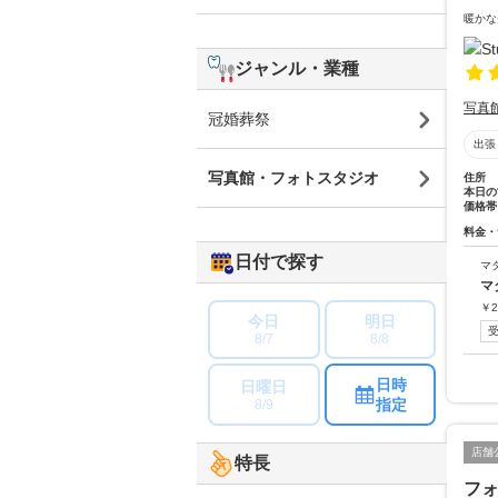
暖かな
ジャンル・業種
写真
冠婚葬祭
出張
写真館・フォトスタジオ
住所
本日の
価格帯
料金・
日付で探す
マ
マ
￥
2
今日
明日
8/7
8/8
日時
日曜日
指定
8/9
店舗
特長
フ