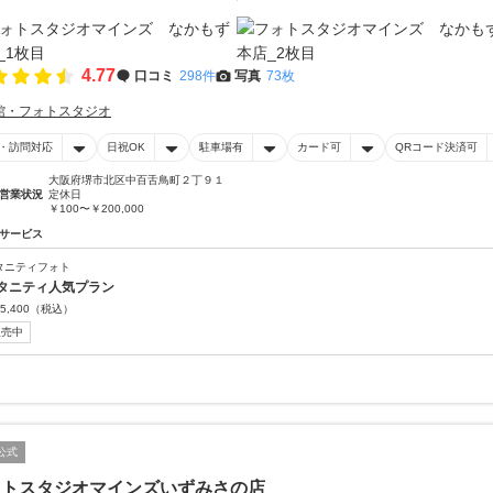
4.77
口コミ
298件
写真
73枚
館・フォトスタジオ
・訪問対応
日祝OK
駐車場有
カード可
QRコード決済可
大阪府堺市北区中百舌鳥町２丁９１
営業状況
定休日
￥100〜￥200,000
サービス
タニティフォト
タニティ人気プラン
5,400
（税込）
販売中
公式
ォトスタジオマインズいずみさの店