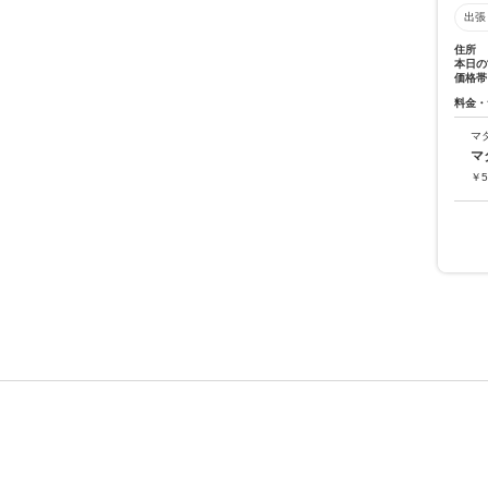
出張
住所
本日の
価格帯
料金・
マ
マ
￥
5