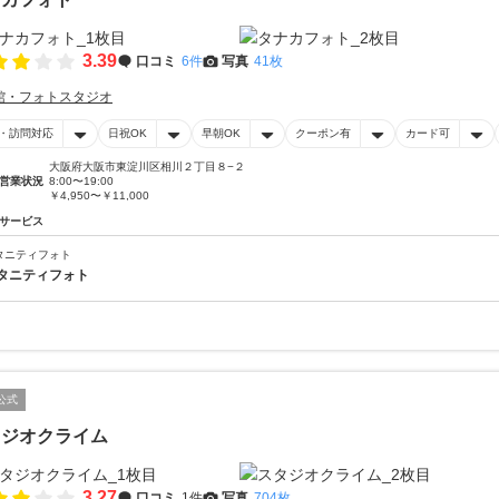
3.39
口コミ
6件
写真
41枚
館・フォトスタジオ
・訪問対応
日祝OK
早朝OK
クーポン有
カード可
大阪府大阪市東淀川区相川２丁目８−２
営業状況
8:00〜19:00
￥4,950〜￥11,000
サービス
タニティフォト
タニティフォト
公式
タジオクライム
3.27
口コミ
1件
写真
704枚