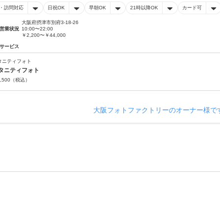
・訪問対応
日祝OK
早朝OK
21時以降OK
カード可
大阪府摂津市別府3-18-26
営業状況
10:00〜22:00
￥2,200〜￥44,000
サービス
タニティフォト
タニティフォト
,500
（税込）
大阪フォトファクトリーのオーナー様で