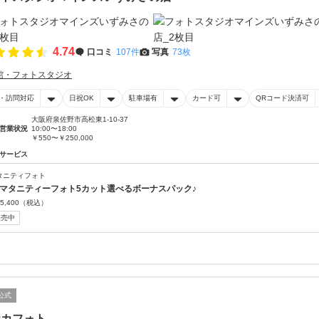
4.74
口コミ
107件
写真
73枚
館・フォトスタジオ
・訪問対応
日祝OK
駐車場有
カード可
QRコード決済可
大阪府泉佐野市高松東1-10-37
営業状況
10:00〜18:00
￥550〜￥250,000
サービス
タニティフォト
 マタニティーフォト5カット選べるボーナスパック♪
5,400
（税込）
販売中
公式
ナカフォト