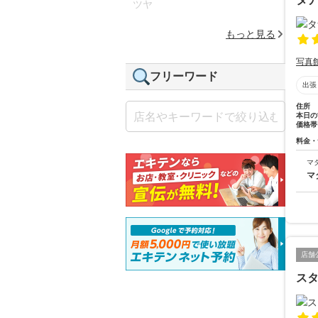
ツヤ
もっと見る
写真
フリーワード
出張
住所
本日の
価格帯
料金・
マ
マ
店舗
ス