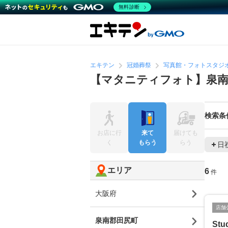
無料診断
エキテン
冠婚葬祭
写真館・フォトスタジ
【マタニティフォト】泉南
検索条
お店に行
来て
届けても
く
もらう
らう
日
エリア
6
件
大阪府
店舗
泉南郡田尻町
Stu