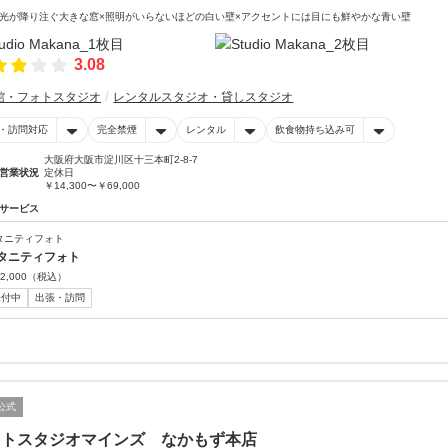
光が降り注ぐ大きな窓×照明がいらないほどの白い壁×アクセントには目にも鮮やかな青い壁
3.08
館・フォトスタジオ
レンタルスタジオ・貸しスタジオ
・訪問対応
完全禁煙
レンタル
飲食物持ち込み可
大阪府大阪市淀川区十三本町2-8-7
営業状況
定休日
￥14,300〜￥69,000
サービス
タニティフォト
タニティフォト
2,000
（税込）
受付中
出張・訪問
公式
ォトスタジオマインズ なかもず本店