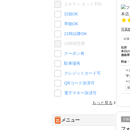
エキテン ネット予約
日祝OK
早朝OK
写真
21時以降OK
出張
24時間営業
住所
本日の
クーポン有
価格帯
料金・
駐車場有
マ
クレジットカード可
マ
￥
1
QRコード決済可
電子マネー決済可
もっと見る
店舗
メニュー
フ