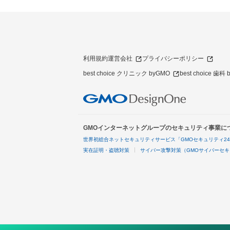
利用規約
運営会社
プライバシーポリシー
best choice クリニック byGMO
best choice 歯科
GMOインターネットグループのセキュリティ事業に
世界初総合ネットセキュリティサービス「GMOセキュリティ2
実在証明・盗聴対策
サイバー攻撃対策（GMOサイバーセキ