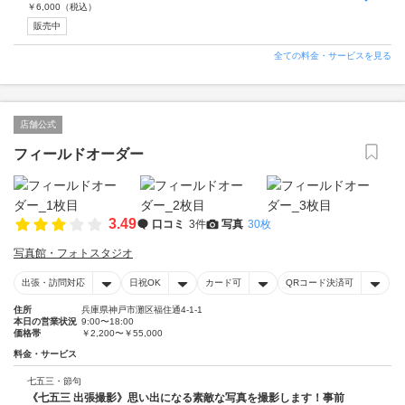
￥
6,000
（税込）
販売中
全ての料金・サービスを見る
店舗公式
フィールドオーダー
3.49
口コミ
3件
写真
30枚
写真館・フォトスタジオ
出張・訪問対応
日祝OK
カード可
QRコード決済可
住所
兵庫県神戸市灘区福住通4-1-1
本日の営業状況
9:00〜18:00
価格帯
￥2,200〜￥55,000
料金・サービス
七五三・節句
《七五三 出張撮影》思い出になる素敵な写真を撮影します！事前