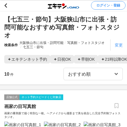
ログイン・登録
【七五三・節句】大阪狭山市に出張・訪
問可能なおすすめ写真館・フォトスタジ
オ
大阪狭山市に出張・訪問可能
写真館・フォトスタジオ
変更
検索条件
七五三・節句
エキテンネット予約
日祝OK
早朝OK
21時以降OK
10
件
店舗公式
ネット予約スピードくじ対象店
画家の目写真館
画家の審美眼で描く特別な一枚。ヘアメイクから撮影まで美を統合した完全予約制フォトス
タジオ。