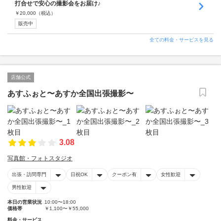
打合せで安心の撮影会をお届け♪
￥
20,000
（税込）
販売中
全ての料金・サービスを見る
店舗公式
あすふぉと〜あすか全国出張撮影〜
3.08
写真館・フォトスタジオ
出張・訪問専門
日祝OK
クーポン有
女性歓迎
男性歓迎
本日の営業状況
10:00〜18:00
価格帯
￥1,100〜￥55,000
料金・サービス