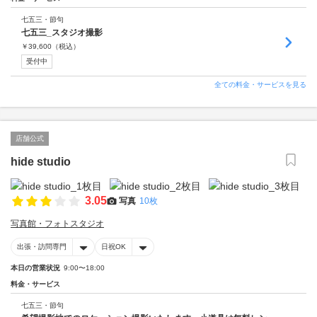
七五三・節句
七五三_スタジオ撮影
￥
39,600
（税込）
受付中
全ての料金・サービスを見る
店舗公式
hide studio
3.05
写真
10枚
写真館・フォトスタジオ
出張・訪問専門
日祝OK
本日の営業状況
9:00〜18:00
料金・サービス
七五三・節句