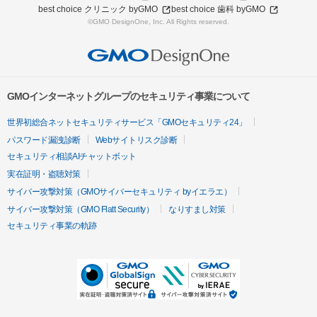
best choice クリニック byGMO
best choice 歯科 byGMO
©GMO DesignOne, Inc. All Rights reserved.
GMOインターネットグループのセキュリティ事業について
世界初総合ネットセキュリティサービス「GMOセキュリティ24」
パスワード漏洩診断
Webサイトリスク診断
セキュリティ相談AIチャットボット
実在証明・盗聴対策
サイバー攻撃対策（GMOサイバーセキュリティ byイエラエ）
サイバー攻撃対策（GMO Flatt Security）
なりすまし対策
セキュリティ事業の軌跡