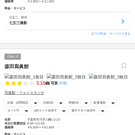
価格帯
￥4,950〜￥11,000
料金・サービス
七五三・節句
七五三撮影
全ての料金・サービスを見る
店舗公式
森田寫眞館
3.10
写真
69枚
写真館・フォトスタジオ
出張・訪問対応
日祝OK
早朝OK
駐車場有
カード可
QRコード決済可
電子マネー決済可
住所
千葉県市川市八幡1-2-23
本日の営業状況
8:00〜21:00
価格帯
￥6,600〜￥61,600
料金・サービス