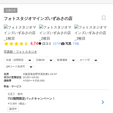
店舗公式
フォトスタジオマインズいずみさの店
4.74
口コミ
107件
写真
73枚
写真館・フォトスタジオ
出張・訪問対応
日祝OK
駐車場有
カード可
QRコード決済可
住所
大阪府泉佐野市高松東1-10-37
本日の営業状況
10:00〜18:00
価格帯
￥550〜￥250,000
料金・サービス
七五三・節句
753期間限定パックキャンペーン！
￥
3,300
（税込）
販売中