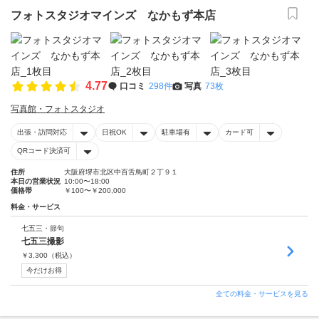
フォトスタジオマインズ なかもず本店
4.77
口コミ
298件
写真
73枚
写真館・フォトスタジオ
出張・訪問対応
日祝OK
駐車場有
カード可
QRコード決済可
住所
大阪府堺市北区中百舌鳥町２丁９１
本日の営業状況
10:00〜18:00
価格帯
￥100〜￥200,000
料金・サービス
七五三・節句
七五三撮影
￥
3,300
（税込）
今だけお得
全ての料金・サービスを見る