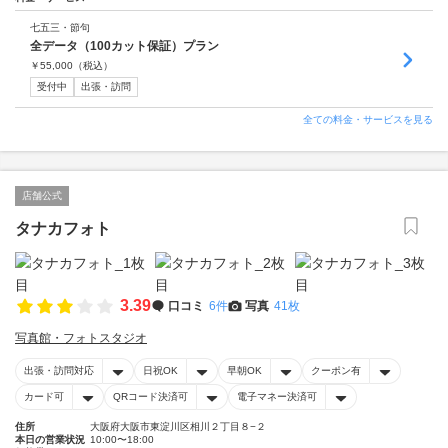
七五三・節句
全データ（100カット保証）プラン
￥
55,000
（税込）
受付中
出張・訪問
全ての料金・サービスを見る
店舗公式
タナカフォト
3.39
口コミ
6件
写真
41枚
写真館・フォトスタジオ
出張・訪問対応
日祝OK
早朝OK
クーポン有
カード可
QRコード決済可
電子マネー決済可
住所
大阪府大阪市東淀川区相川２丁目８−２
本日の営業状況
10:00〜18:00