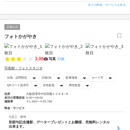
全ての料金・サービスを見る
店舗公式
フォトかがやき
3.06
写真
33枚
写真館・フォトスタジオ
出張・訪問対応
日祝OK
駐車場有
カード可
QRコード決済可
女性歓迎
男性歓迎
住所
大阪府堺市中区田園１０６８−８
本日の営業状況
9:30〜19:00
価格帯
￥1,300〜￥35,780
料金・サービス
七五三・節句
初節句記念撮影、データープレゼントとお雛様、兜無料レンタル
出来ます。