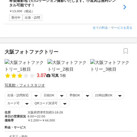
希望撮影地でのロケーション撮影いたします。小道具は無料レン
タル可能です！
￥
13,000
（税込）
受付中
出張・訪問
全ての料金・サービスを見る
大阪フォトファクトリー
3.07
写真
5枚
写真館・フォトスタジオ
出張・訪問対応
日祝OK
早朝OK
21時以降OK
カード可
QRコード決済可
住所
大阪府摂津市別府3-18-26
本日の営業状況
8:00〜22:00
価格帯
￥2,200〜￥44,000
料金・サービス
七五三・節句