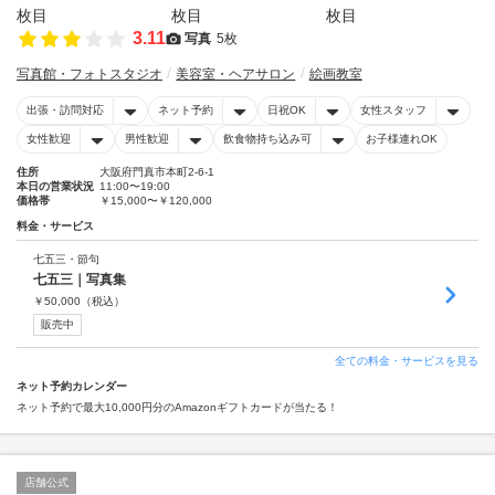
3.11
写真
5枚
写真館・フォトスタジオ
美容室・ヘアサロン
絵画教室
出張・訪問対応
ネット予約
日祝OK
女性スタッフ
女性歓迎
男性歓迎
飲食物持ち込み可
お子様連れOK
住所
大阪府門真市本町2-6-1
本日の営業状況
11:00〜19:00
価格帯
￥15,000〜￥120,000
料金・サービス
七五三・節句
七五三｜写真集
￥
50,000
（税込）
販売中
全ての料金・サービスを見る
ネット予約カレンダー
ネット予約で最大10,000円分のAmazonギフトカードが当たる！
店舗公式