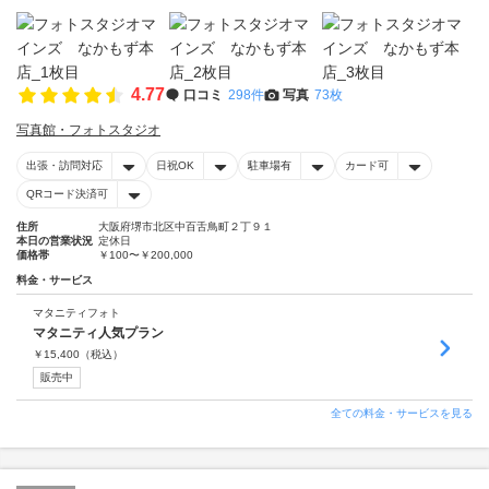
4.77
口コミ
298件
写真
73枚
写真館・フォトスタジオ
出張・訪問対応
日祝OK
駐車場有
カード可
QRコード決済可
住所
大阪府堺市北区中百舌鳥町２丁９１
本日の営業状況
定休日
価格帯
￥100〜￥200,000
料金・サービス
マタニティフォト
マタニティ人気プラン
￥
15,400
（税込）
販売中
全ての料金・サービスを見る