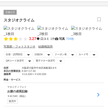
店舗公式
スタジオクライム
3.27
口コミ
1件
写真
704枚
写真館・フォトスタジオ
結婚相談所
出張・訪問対応
日祝OK
クーポン有
カード可
QRコード決済可
電子マネー決済可
住所
大阪府大阪市中央区南船場3-6-5
本日の営業状況
9:30〜17:30
価格帯
￥13,200〜￥100,000
料金・サービス
マタニティフォト
お腹の成長記録
￥
42,540
（税込）
販売中