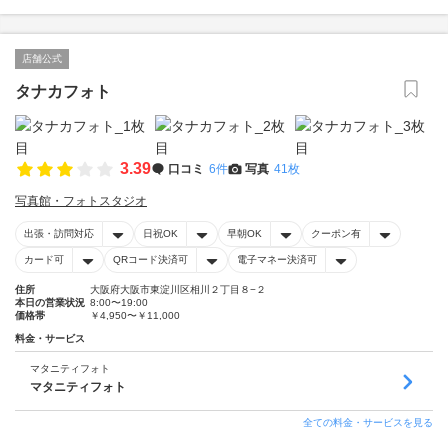
店舗公式
タナカフォト
3.39
口コミ
6件
写真
41枚
写真館・フォトスタジオ
出張・訪問対応
日祝OK
早朝OK
クーポン有
カード可
QRコード決済可
電子マネー決済可
住所
大阪府大阪市東淀川区相川２丁目８−２
本日の営業状況
8:00〜19:00
価格帯
￥4,950〜￥11,000
料金・サービス
マタニティフォト
マタニティフォト
全ての料金・サービスを見る