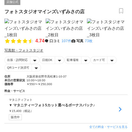
店舗公式
フォトスタジオマインズいずみさの店
4.74
口コミ
107件
写真
73枚
写真館・フォトスタジオ
出張・訪問対応
日祝OK
駐車場有
カード可
QRコード決済可
住所
大阪府泉佐野市高松東1-10-37
本日の営業状況
10:00〜18:00
価格帯
￥550〜￥250,000
料金・サービス
マタニティフォト
▼ マタニティーフォト5カット選べるボーナスパック♪
￥
15,400
（税込）
販売中
全ての料金・サービスを見る