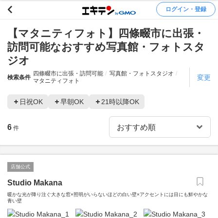
ログイン・登録
【マタニティフォト】四條畷市に出張・
訪問可能なおすすめ写真館・フォトスタ
ジオ
四條畷市に出張・訪問可能
写真館・フォトスタジオ
変更
検索条件
マタニティフォト
日祝OK
早朝OK
21時以降OK
6
件
店舗公式
Studio Makana
暖かな光が降り注ぐ大きな窓×照明がいらないほどの白い壁×アクセントには目にも鮮やかな
青い壁