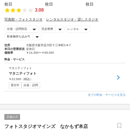
3.08
写真館・フォトスタジオ
レンタルスタジオ・貸しスタジオ
出張・訪問対応
完全禁煙
レンタル
飲食物持ち込み可
住所
大阪府大阪市淀川区十三本町2-8-7
本日の営業状況
定休日
価格帯
￥14,300〜￥69,000
料金・サービス
マタニティフォト
マタニティフォト
￥
22,000
（税込）
受付中
出張・訪問
全ての料金・サービスを見る
店舗公式
フォトスタジオマインズ なかもず本店