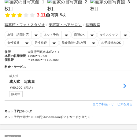
3.11
写真
5枚
写真館・フォトスタジオ
美容室・ヘアサロン
絵画教室
出張・訪問対応
ネット予約
日祝OK
女性スタッフ
女性歓迎
男性歓迎
飲食物持ち込み可
お子様連れOK
住所
大阪府門真市本町2-6-1
本日の営業状況
11:00〜19:00
価格帯
￥15,000〜￥120,000
料金・サービス
成人式
成人式｜写真集
￥
60,000
（税込）
販売中
全ての料金・サービスを見る
ネット予約カレンダー
ネット予約で最大10,000円分のAmazonギフトカードが当たる！