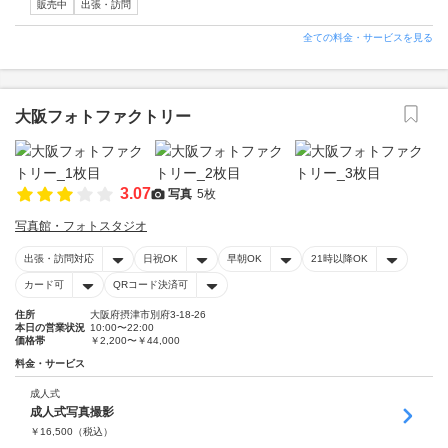
販売中
出張・訪問
全ての料金・サービスを見る
大阪フォトファクトリー
3.07
写真
5枚
写真館・フォトスタジオ
出張・訪問対応
日祝OK
早朝OK
21時以降OK
カード可
QRコード決済可
住所
大阪府摂津市別府3-18-26
本日の営業状況
10:00〜22:00
価格帯
￥2,200〜￥44,000
料金・サービス
成人式
成人式写真撮影
￥
16,500
（税込）