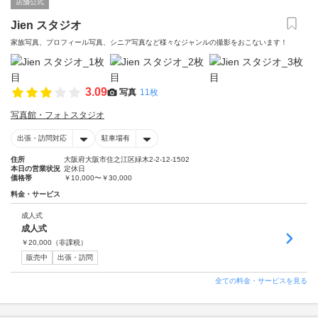
店舗公式
Jien スタジオ
家族写真、プロフィール写真、シニア写真など様々なジャンルの撮影をおこないます！
3.09
写真
11枚
写真館・フォトスタジオ
出張・訪問対応
駐車場有
住所
大阪府大阪市住之江区緑木2-2-12-1502
本日の営業状況
定休日
価格帯
￥10,000〜￥30,000
料金・サービス
成人式
成人式
￥
20,000
（非課税）
販売中
出張・訪問
全ての料金・サービスを見る