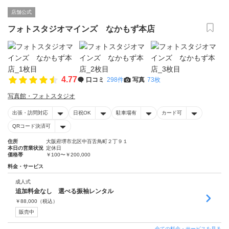
店舗公式
フォトスタジオマインズ なかもず本店
4.77
口コミ
298件
写真
73枚
写真館・フォトスタジオ
出張・訪問対応
日祝OK
駐車場有
カード可
QRコード決済可
住所
大阪府堺市北区中百舌鳥町２丁９１
本日の営業状況
定休日
価格帯
￥100〜￥200,000
料金・サービス
成人式
追加料金なし 選べる振袖レンタル
￥
88,000
（税込）
販売中
全ての料金・サービスを見る