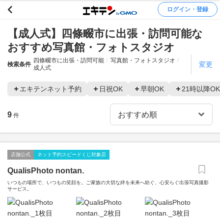
ログイン・登録
【成人式】四條畷市に出張・訪問可能な
おすすめ写真館・フォトスタジオ
四條畷市に出張・訪問可能
写真館・フォトスタジオ
変更
検索条件
成人式
エキテンネット予約
日祝OK
早朝OK
21時以降OK
9
件
店舗公式
ネット予約スピードくじ対象店
QualisPhoto nontan.
いつもの場所で、いつもの笑顔を。ご家族の大切な絆を未来へ紡ぐ、心安らぐ出張写真撮影
サービス。