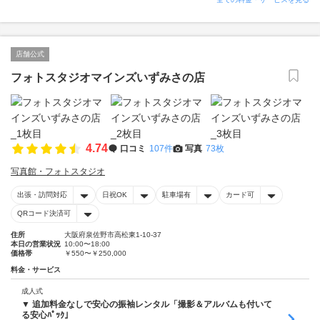
店舗公式
フォトスタジオマインズいずみさの店
4.74
口コミ
107件
写真
73枚
写真館・フォトスタジオ
出張・訪問対応
日祝OK
駐車場有
カード可
QRコード決済可
住所
大阪府泉佐野市高松東1-10-37
本日の営業状況
10:00〜18:00
価格帯
￥550〜￥250,000
料金・サービス
成人式
▼ 追加料金なしで安心の振袖レンタル「撮影＆アルバムも付いて
る安心ﾊﾟｯｸ」