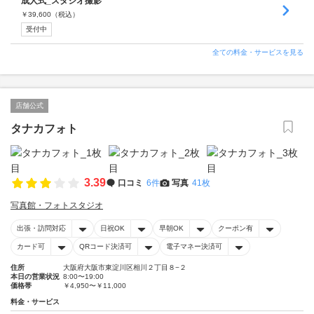
成人式_スタジオ撮影
￥
39,600
（税込）
受付中
全ての料金・サービスを見る
店舗公式
タナカフォト
3.39
口コミ
6件
写真
41枚
写真館・フォトスタジオ
出張・訪問対応
日祝OK
早朝OK
クーポン有
カード可
QRコード決済可
電子マネー決済可
住所
大阪府大阪市東淀川区相川２丁目８−２
本日の営業状況
8:00〜19:00
価格帯
￥4,950〜￥11,000
料金・サービス