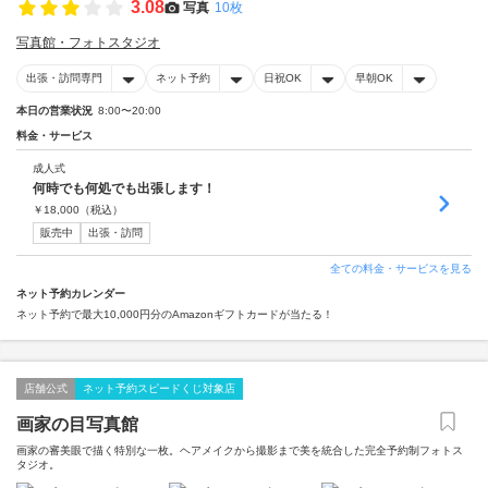
3.08
写真
10枚
写真館・フォトスタジオ
出張・訪問専門
ネット予約
日祝OK
早朝OK
本日の営業状況
8:00〜20:00
料金・サービス
成人式
何時でも何処でも出張します！
￥
18,000
（税込）
販売中
出張・訪問
全ての料金・サービスを見る
ネット予約カレンダー
ネット予約で最大10,000円分のAmazonギフトカードが当たる！
店舗公式
ネット予約スピードくじ対象店
画家の目写真館
画家の審美眼で描く特別な一枚。ヘアメイクから撮影まで美を統合した完全予約制フォトス
タジオ。