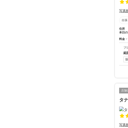
写真
出張
住所
本日の
料金・
プ
結
店舗
タ
写真