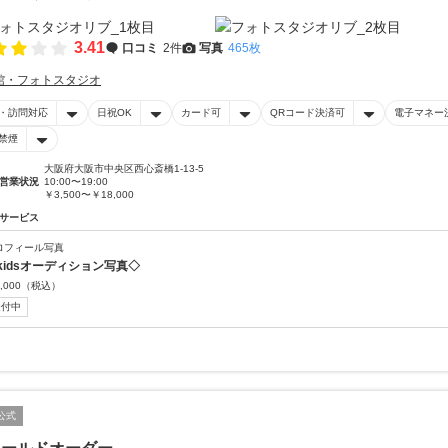
3.41
口コミ
2件
写真
465枚
館・フォトスタジオ
・訪問対応
日祝OK
カード可
QRコード決済可
電子マネー
禁煙
大阪府大阪市中央区西心斎橋1-13-5
営業状況
10:00〜19:00
￥3,500〜￥18,000
サービス
ロフィール写真
kidsオーディション写真◇
,000
（税込）
受付中
公式