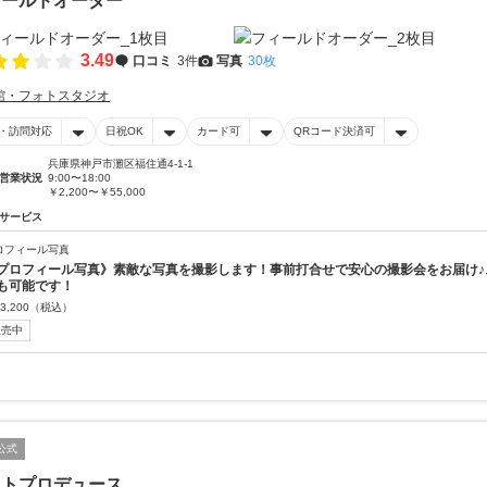
ィールドオーダー
3.49
口コミ
3件
写真
30枚
館・フォトスタジオ
・訪問対応
日祝OK
カード可
QRコード決済可
兵庫県神戸市灘区福住通4-1-1
営業状況
9:00〜18:00
￥2,200〜￥55,000
サービス
ロフィール写真
プロフィール写真》素敵な写真を撮影します！事前打合せで安心の撮影会をお届け♪
も可能です！
3,200
（税込）
販売中
公式
ォトプロデュース