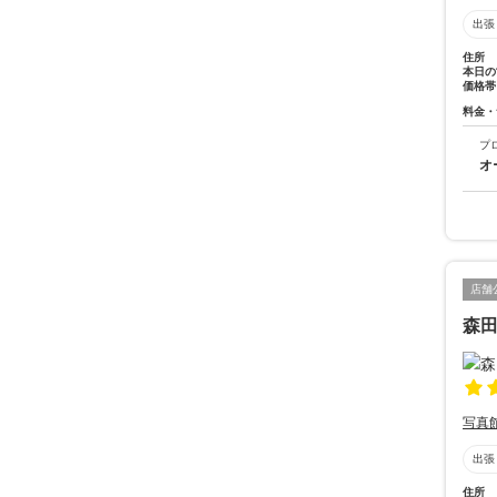
出張
住所
本日の
価格帯
料金・
プ
オ
店舗
森
写真
出張
住所