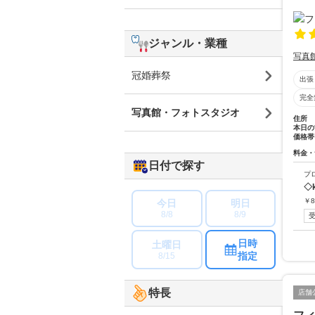
ジャンル・業種
写真
冠婚葬祭
出張
完全
写真館・フォトスタジオ
住所
本日の
価格帯
料金・
日付で探す
プ
◇
￥
8
今日
明日
8/8
8/9
日時
土曜日
指定
8/15
特長
店舗