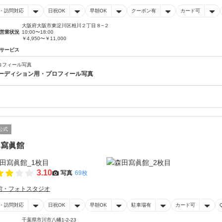
・訪問対応
日祝OK
早朝OK
クーポン有
カード可
大阪府大阪市東淀川区相川２丁目８−２
営業状況
10:00〜18:00
￥4,950〜￥11,000
サービス
ロフィール写真
ーディション用・プロフィール写真
公式
田寫眞館
3.10
写真
69枚
館・フォトスタジオ
・訪問対応
日祝OK
早朝OK
駐車場有
カード可
千葉県市川市八幡1-2-23