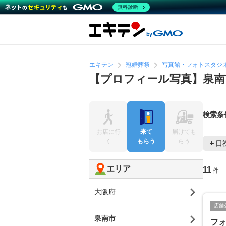
無料診断
エキテン
冠婚葬祭
写真館・フォトスタジ
【プロフィール写真】泉南
検索条
お店に行
来て
届けても
く
もらう
らう
日
エリア
11
件
大阪府
店舗
泉南市
フ