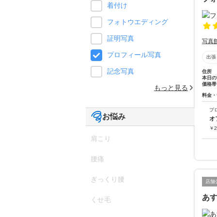
着付け
フォトウエディング
証明写真
写真
プロフィール写真
出張
記念写真
住所
本日の
価格帯
もっと見る
料金・
プ
お悩み
オ
￥
2
肩こり
腰痛
ぎっくり腰
店舗
あ
くせ毛