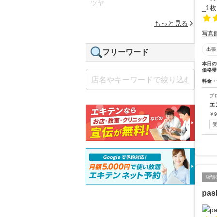
ツヤ
もっと見る
写真
出張
フリーワード
本日の
価格帯
料金・
プ
エ
￥
9
店舗
pa