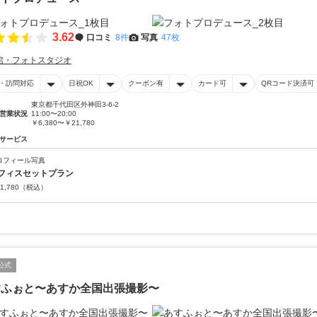
3.62
口コミ
8件
写真
47枚
館・フォトスタジオ
・訪問対応
日祝OK
クーポン有
カード可
QRコード決済可
東京都千代田区外神田3-6-2
営業状況
11:00〜20:00
￥6,380〜￥21,780
サービス
ロフィール写真
フィスセットプラン
1,780
（税込）
公式
すふぉと〜あすか全国出張撮影〜