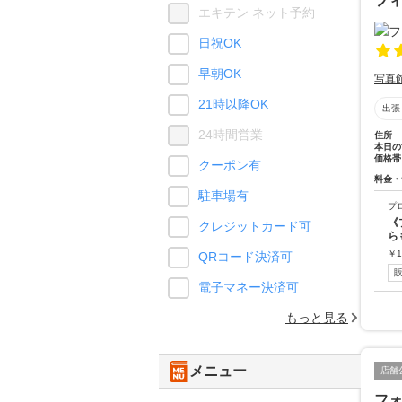
フ
エキテン ネット予約
日祝OK
早朝OK
写真
21時以降OK
出張
24時間営業
住所
本日の
価格帯
クーポン有
料金・
駐車場有
プ
《
クレジットカード可
ら
￥
1
QRコード決済可
電子マネー決済可
もっと見る
メニュー
店舗
フ