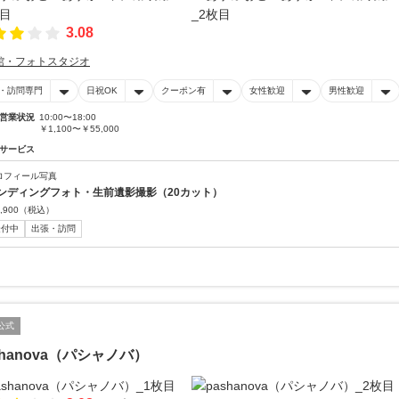
3.08
館・フォトスタジオ
・訪問専門
日祝OK
クーポン有
女性歓迎
男性歓迎
営業状況
10:00〜18:00
￥1,100〜￥55,000
サービス
ロフィール写真
ンディングフォト・生前遺影撮影（20カット）
,900
（税込）
受付中
出張・訪問
公式
shanova（パシャノバ）