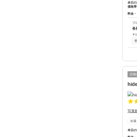
本日の
価格帯
料金・
プ
各
￥
1
店舗
hide
写真
出張
本日の