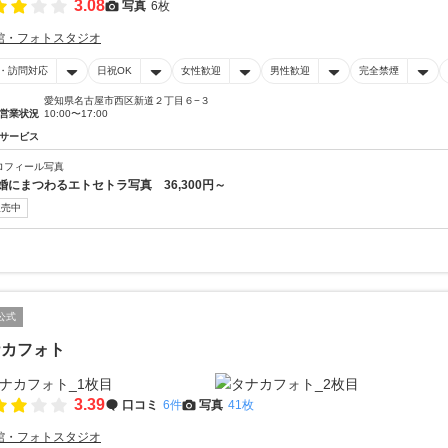
3.08
写真
6枚
館・フォトスタジオ
・訪問対応
日祝OK
女性歓迎
男性歓迎
完全禁煙
愛知県名古屋市西区新道２丁目６−３
営業状況
10:00〜17:00
サービス
ロフィール写真
婚にまつわるエトセトラ写真 36,300円～
販売中
公式
ナカフォト
3.39
口コミ
6件
写真
41枚
館・フォトスタジオ