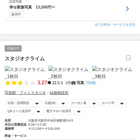
記念写真
幸せ家族写真 13,200円〜
販売中
全ての料金・サービスを見る
店舗公式
スタジオクライム
3.27
口コミ
1件
写真
704枚
写真館・フォトスタジオ
結婚相談所
出張・訪問対応
日祝OK
クーポン有
カード可
QRコード決済可
電子マネー決済可
住所
大阪府大阪市中央区南船場3-6-5
本日の営業状況
9:30〜17:30
価格帯
￥13,200〜￥100,000
料金・サービス