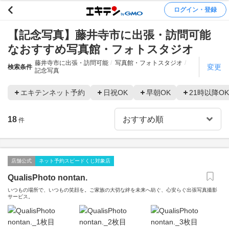
ログイン・登録
【記念写真】藤井寺市に出張・訪問可能
なおすすめ写真館・フォトスタジオ
藤井寺市に出張・訪問可能
写真館・フォトスタジオ
変更
検索条件
記念写真
エキテンネット予約
日祝OK
早朝OK
21時以降OK
18
件
店舗公式
ネット予約スピードくじ対象店
QualisPhoto nontan.
いつもの場所で、いつもの笑顔を。ご家族の大切な絆を未来へ紡ぐ、心安らぐ出張写真撮影
サービス。