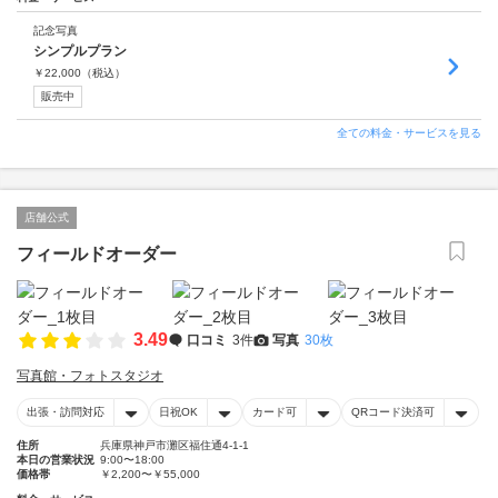
記念写真
シンプルプラン
￥
22,000
（税込）
販売中
全ての料金・サービスを見る
店舗公式
フィールドオーダー
3.49
口コミ
3件
写真
30枚
写真館・フォトスタジオ
出張・訪問対応
日祝OK
カード可
QRコード決済可
住所
兵庫県神戸市灘区福住通4-1-1
本日の営業状況
9:00〜18:00
価格帯
￥2,200〜￥55,000