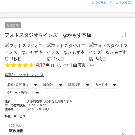
全ての料金・サービスを見る
店舗公式
フォトスタジオマインズ なかもず本店
4.77
口コミ
298件
写真
73枚
写真館・フォトスタジオ
出張・訪問対応
日祝OK
駐車場有
カード可
QRコード決済可
住所
大阪府堺市北区中百舌鳥町２丁９１
本日の営業状況
10:00〜18:00
価格帯
￥100〜￥200,000
料金・サービス
記念写真
家族撮影