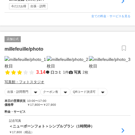
今だけお得
出張・訪問
全ての料金・サービスを見る
店舗公式
millefeuille/photo
3.14
口コミ
1件
写真
2枚
写真館・フォトスタジオ
出張・訪問専門
クーポン有
QRコード決済可
本日の営業状況
10:00〜17:00
価格帯
￥17,800〜￥27,900
料金・サービス
記念写真
＜ニューボーンフォト＞シンプルプラン（1時間枠）
￥
17,800
（税込）