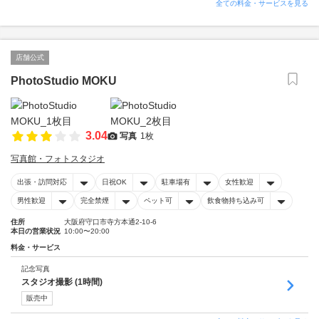
全ての料金・サービスを見る
店舗公式
PhotoStudio MOKU
3.04
写真
1枚
写真館・フォトスタジオ
出張・訪問対応
日祝OK
駐車場有
女性歓迎
男性歓迎
完全禁煙
ペット可
飲食物持ち込み可
住所
大阪府守口市寺方本通2-10-6
本日の営業状況
10:00〜20:00
料金・サービス
記念写真
スタジオ撮影 (1時間)
販売中