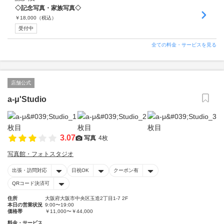
◇記念写真・家族写真◇
￥
18,000
（税込）
受付中
全ての料金・サービスを見る
店舗公式
a-μ'Studio
3.07
写真
4枚
写真館・フォトスタジオ
出張・訪問対応
日祝OK
クーポン有
QRコード決済可
住所
大阪府大阪市中央区玉造2丁目1-7 2F
本日の営業状況
9:00〜19:00
価格帯
￥11,000〜￥44,000
料金・サービス