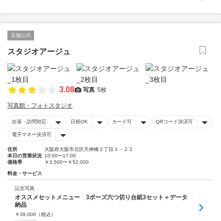
店舗公式
スタジオアージュ
3.08
写真
5枚
写真館・フォトスタジオ
出張・訪問対応
日祝OK
カード可
QRコード決済可
電子マネー決済可
住所
大阪府大阪市北区天神橋２丁目３－２２
本日の営業状況
10:00〜17:00
価格帯
￥3,500〜￥52,000
料金・サービス
記念写真
オススメセットメニュー 3ポーズ六つ切り台紙3セット＋データ
納品
￥
39,000
（税込）