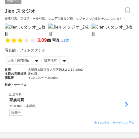
店舗公式
Jien スタジオ
家族写真、プロフィール写真、シニア写真など様々なジャンルの撮影をおこないます！
3.09
写真
11枚
写真館・フォトスタジオ
出張・訪問対応
駐車場有
住所
大阪府大阪市住之江区緑木2-2-12-1502
本日の営業状況
定休日
価格帯
￥10,000〜￥30,000
料金・サービス
記念写真
家族写真
￥
20,000
（非課税）
販売中
全ての料金・サービスを見る