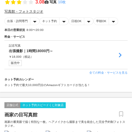
3.08
写真
10枚
写真館・フォトスタジオ
出張・訪問専門
ネット予約
日祝OK
早朝OK
本日の営業状況
8:00〜20:00
料金・サービス
記念写真
出張撮影｜1時間18000円～
￥
18,000
（税込）
販売中
全ての料金・サービスを見る
ネット予約カレンダー
ネット予約で最大10,000円分のAmazonギフトカードが当たる！
店舗公式
ネット予約スピードくじ対象店
画家の目写真館
画家の審美眼で描く特別な一枚。ヘアメイクから撮影まで美を統合した完全予約制フォトス
タジオ。