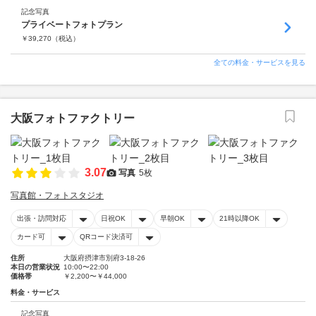
記念写真
プライベートフォトプラン
￥
39,270
（税込）
全ての料金・サービスを見る
大阪フォトファクトリー
3.07
写真
5枚
写真館・フォトスタジオ
出張・訪問対応
日祝OK
早朝OK
21時以降OK
カード可
QRコード決済可
住所
大阪府摂津市別府3-18-26
本日の営業状況
10:00〜22:00
価格帯
￥2,200〜￥44,000
料金・サービス
記念写真