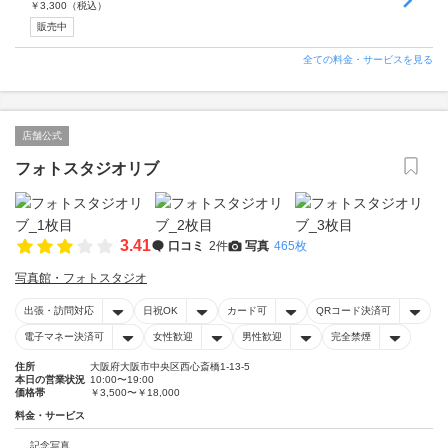
￥
3,300
（税込）
販売中
全ての料金・サービスを見る
店舗公式
フォトスタジオリブ
3.41
口コミ
2件
写真
465枚
写真館・フォトスタジオ
出張・訪問対応
日祝OK
カード可
QRコード決済可
電子マネー決済可
女性歓迎
男性歓迎
完全禁煙
住所
大阪府大阪市中央区西心斎橋1-13-5
本日の営業状況
10:00〜19:00
価格帯
￥3,500〜￥18,000
料金・サービス
記念写真