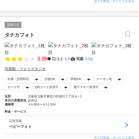
全ての料金・サービスを見る
店舗公式
タナカフォト
3.39
口コミ
6件
写真
41枚
写真館・フォトスタジオ
出張・訪問対応
日祝OK
早朝OK
クーポン有
カード可
QRコード決済可
電子マネー決済可
住所
大阪府大阪市東淀川区相川２丁目８−２
本日の営業状況
定休日
価格帯
￥4,950〜￥11,000
料金・サービス
記念写真
ベビーフォト
全ての料金・サービスを見る