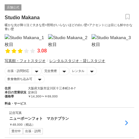
店舗公式
Studio Makana
暖かな光が降り注ぐ大きな窓×照明がいらないほどの白い壁×アクセントには目にも鮮やかな
青い壁
3.08
写真館・フォトスタジオ
レンタルスタジオ・貸しスタジオ
出張・訪問対応
完全禁煙
レンタル
飲食物持ち込み可
住所
大阪府大阪市淀川区十三本町2-8-7
本日の営業状況
定休日
価格帯
￥14,300〜￥69,000
料金・サービス
記念写真
ニューボーンフォト マカナプラン
￥
48,000
（税込）
受付中
出張・訪問