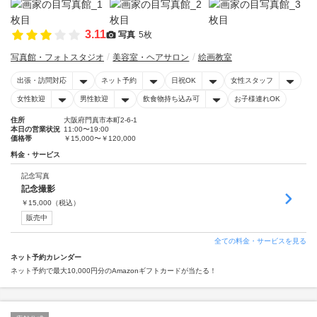
3.11
写真
5枚
写真館・フォトスタジオ
美容室・ヘアサロン
絵画教室
出張・訪問対応
ネット予約
日祝OK
女性スタッフ
女性歓迎
男性歓迎
飲食物持ち込み可
お子様連れOK
住所
大阪府門真市本町2-6-1
本日の営業状況
11:00〜19:00
価格帯
￥15,000〜￥120,000
料金・サービス
記念写真
記念撮影
￥
15,000
（税込）
販売中
全ての料金・サービスを見る
ネット予約カレンダー
ネット予約で最大10,000円分のAmazonギフトカードが当たる！