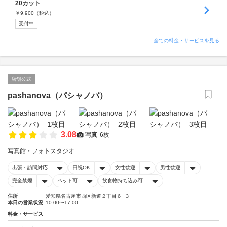
20カット
￥
9,900
（税込）
受付中
全ての料金・サービスを見る
店舗公式
pashanova（パシャノバ）
3.08
写真
6枚
写真館・フォトスタジオ
出張・訪問対応
日祝OK
女性歓迎
男性歓迎
完全禁煙
ペット可
飲食物持ち込み可
住所
愛知県名古屋市西区新道２丁目６−３
本日の営業状況
10:00〜17:00
料金・サービス