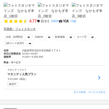
4.77
口コミ
298件
写真
73枚
写真館・フォトスタジオ
出張・訪問対応
日祝OK
駐車場有
カード可
QRコード決済可
住所
大阪府堺市北区中百舌鳥町２丁９１
本日の営業状況
10:00〜18:00
価格帯
￥100〜￥200,000
料金・サービス
マタニティフォト
マタニティ人気プラン
￥
15,400
（税込）
販売中
全ての料金・サービスを見る