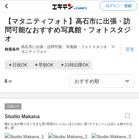
ログイン・登録
【マタニティフォト】高石市に出張・訪
問可能なおすすめ写真館・フォトスタジ
オ
高石市に出張・訪問可能
写真館・フォトスタジオ
マ
変更
検索条件
タニティフォト
日祝OK
早朝OK
21時以降OK
6
件
店舗公式
Studio Makana
暖かな光が降り注ぐ大きな窓×照明がいらないほどの白い壁×アクセントには目にも鮮やかな
青い壁