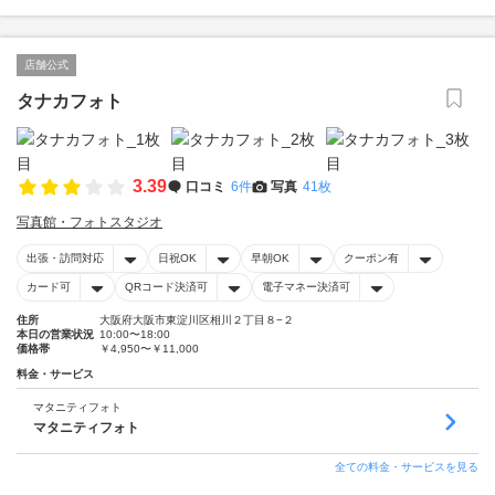
店舗公式
タナカフォト
3.39
口コミ
6件
写真
41枚
写真館・フォトスタジオ
出張・訪問対応
日祝OK
早朝OK
クーポン有
カード可
QRコード決済可
電子マネー決済可
住所
大阪府大阪市東淀川区相川２丁目８−２
本日の営業状況
10:00〜18:00
価格帯
￥4,950〜￥11,000
料金・サービス
マタニティフォト
マタニティフォト
全ての料金・サービスを見る