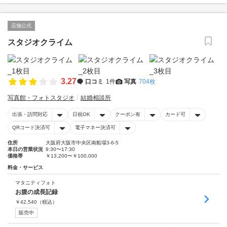
店舗公式
スタジオクライム
3.27
口コミ
1件
写真
704枚
写真館・フォトスタジオ
結婚相談所
出張・訪問対応
日祝OK
クーポン有
カード可
QRコード決済可
電子マネー決済可
住所
大阪府大阪市中央区南船場3-6-5
本日の営業状況
9:30〜17:30
価格帯
￥13,200〜￥100,000
料金・サービス
マタニティフォト
お腹の成長記録
￥
42,540
（税込）
販売中