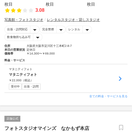
3.08
写真館・フォトスタジオ
レンタルスタジオ・貸しスタジオ
出張・訪問対応
完全禁煙
レンタル
飲食物持ち込み可
住所
大阪府大阪市淀川区十三本町2-8-7
本日の営業状況
定休日
価格帯
￥14,300〜￥69,000
料金・サービス
マタニティフォト
マタニティフォト
￥
22,000
（税込）
受付中
出張・訪問
全ての料金・サービスを見る
店舗公式
フォトスタジオマインズ なかもず本店