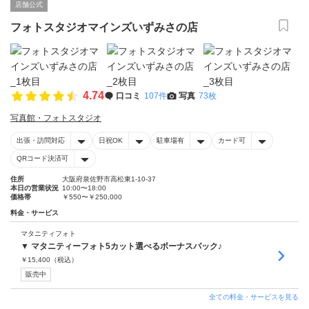
店舗公式
フォトスタジオマインズいずみさの店
4.74
口コミ
107件
写真
73枚
写真館・フォトスタジオ
出張・訪問対応
日祝OK
駐車場有
カード可
QRコード決済可
住所
大阪府泉佐野市高松東1-10-37
本日の営業状況
10:00〜18:00
価格帯
￥550〜￥250,000
料金・サービス
マタニティフォト
▼ マタニティーフォト5カット選べるボーナスパック♪
￥
15,400
（税込）
販売中
全ての料金・サービスを見る