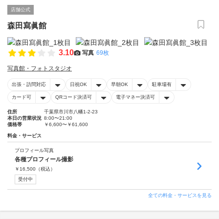
店舗公式
森田寫眞館
3.10
写真
69枚
写真館・フォトスタジオ
出張・訪問対応
日祝OK
早朝OK
駐車場有
カード可
QRコード決済可
電子マネー決済可
住所
千葉県市川市八幡1-2-23
本日の営業状況
8:00〜21:00
価格帯
￥6,600〜￥61,600
料金・サービス
プロフィール写真
各種プロフィール撮影
￥
16,500
（税込）
受付中
全ての料金・サービスを見る