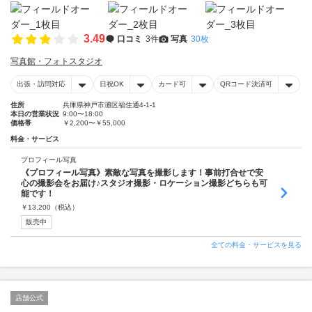
3.49
口コミ
3件
写真
30枚
写真館・フォトスタジオ
出張・訪問対応
日祝OK
カード可
QRコード決済可
住所
兵庫県神戸市灘区福住通4-1-1
本日の営業状況
9:00〜18:00
価格帯
￥2,200〜￥55,000
料金・サービス
プロフィール写真
《プロフィール写真》素敵な写真を撮影します！事前打合せで安
心の撮影会をお届け♪スタジオ撮影・ロケーション撮影どちらも可
能です！
￥
13,200
（税込）
販売中
全ての料金・サービスを見る
店舗公式