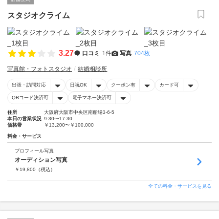
スタジオクライム
3.27
口コミ
1件
写真
704枚
写真館・フォトスタジオ
結婚相談所
出張・訪問対応
日祝OK
クーポン有
カード可
QRコード決済可
電子マネー決済可
住所
大阪府大阪市中央区南船場3-6-5
本日の営業状況
9:30〜17:30
価格帯
￥13,200〜￥100,000
料金・サービス
プロフィール写真
オーディション写真
￥
19,800
（税込）
全ての料金・サービスを見る