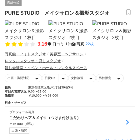
店舗公式
PURE STUDIO メイクサロン＆撮影スタジオ
3.16
口コミ
1件
写真
22枚
写真館・フォトスタジオ
美容室・ヘアサロン
レンタルスタジオ・貸しスタジオ
貸し会議室・イベントホール・レンタルスペース
出張・訪問対応
日祝OK
女性歓迎
男性限定
住所
東京都江東区亀戸1丁目39番5号
本日の営業状況
9:00〜21:00
価格帯
￥10,000〜￥98,000
料金・サービス
プロフィール写真
こだわりヘア＆メイク（つけま付けあり）
￥
15,000
（税込）
出張・訪問