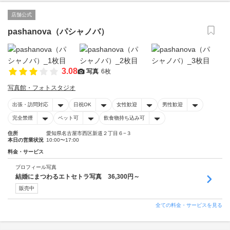
店舗公式
pashanova（パシャノバ）
3.08
写真
6枚
写真館・フォトスタジオ
出張・訪問対応
日祝OK
女性歓迎
男性歓迎
完全禁煙
ペット可
飲食物持ち込み可
住所
愛知県名古屋市西区新道２丁目６−３
本日の営業状況
10:00〜17:00
料金・サービス
プロフィール写真
結婚にまつわるエトセトラ写真 36,300円～
販売中
全ての料金・サービスを見る