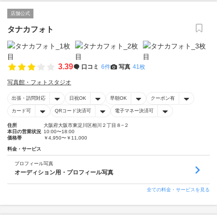
店舗公式
タナカフォト
3.39
口コミ
6件
写真
41枚
写真館・フォトスタジオ
出張・訪問対応
日祝OK
早朝OK
クーポン有
カード可
QRコード決済可
電子マネー決済可
住所
大阪府大阪市東淀川区相川２丁目８−２
本日の営業状況
10:00〜18:00
価格帯
￥4,950〜￥11,000
料金・サービス
プロフィール写真
オーディション用・プロフィール写真
全ての料金・サービスを見る