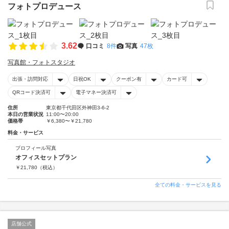
フォトプロデュース
3.62
口コミ
8件
写真
47枚
写真館・フォトスタジオ
出張・訪問対応
日祝OK
クーポン有
カード可
QRコード決済可
電子マネー決済可
住所
東京都千代田区外神田3-6-2
本日の営業状況
11:00〜20:00
価格帯
￥6,380〜￥21,780
料金・サービス
プロフィール写真
オフィスセットプラン
￥
21,780
（税込）
全ての料金・サービスを見る
店舗公式