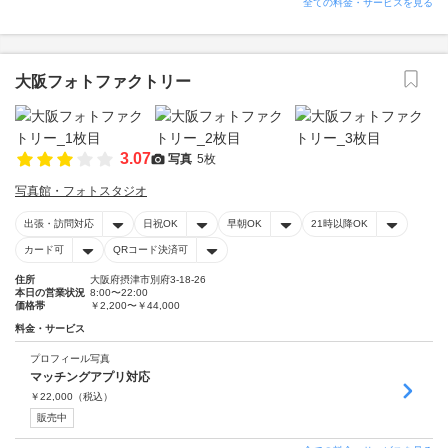
全ての料金・サービスを見る
大阪フォトファクトリー
3.07
写真
5枚
写真館・フォトスタジオ
出張・訪問対応
日祝OK
早朝OK
21時以降OK
カード可
QRコード決済可
住所
大阪府摂津市別府3-18-26
本日の営業状況
8:00〜22:00
価格帯
￥2,200〜￥44,000
料金・サービス
プロフィール写真
マッチングアプリ対応
￥
22,000
（税込）
販売中