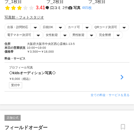
3.41
口コミ
2件
写真
465枚
写真館・フォトスタジオ
出張・訪問対応
日祝OK
カード可
QRコード決済可
電子マネー決済可
女性歓迎
男性歓迎
完全禁煙
住所
大阪府大阪市中央区西心斎橋1-13-5
本日の営業状況
10:00〜19:00
価格帯
￥3,500〜￥18,000
料金・サービス
プロフィール写真
◇kidsオーディション写真◇
￥
8,000
（税込）
受付中
全ての料金・サービスを見る
店舗公式
フィールドオーダー