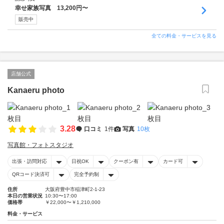
幸せ家族写真 13,200円〜
販売中
全ての料金・サービスを見る
店舗公式
Kanaeru photo
3.28
口コミ
1件
写真
10枚
写真館・フォトスタジオ
出張・訪問対応
日祝OK
クーポン有
カード可
QRコード決済可
完全予約制
住所
大阪府豊中市稲津町2-1-23
本日の営業状況
10:30〜17:00
価格帯
￥22,000〜￥1,210,000
料金・サービス