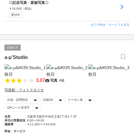
◇記念写真・家族写真◇
￥
18,000
（税込）
受付中
全ての料金・サービスを見る
店舗公式
a-μ'Studio
3.07
写真
4枚
写真館・フォトスタジオ
出張・訪問対応
日祝OK
クーポン有
QRコード決済可
住所
大阪府大阪市中央区玉造2丁目1-7 2F
本日の営業状況
9:00〜19:00
価格帯
￥11,000〜￥44,000
料金・サービス