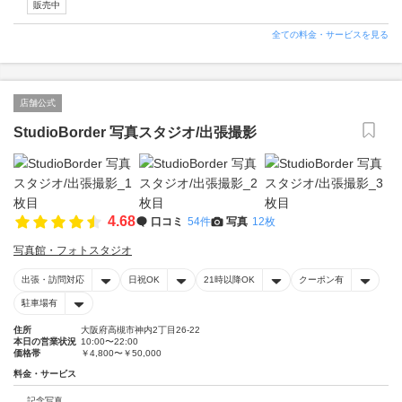
販売中
全ての料金・サービスを見る
店舗公式
StudioBorder 写真スタジオ/出張撮影
4.68
口コミ
54件
写真
12枚
写真館・フォトスタジオ
出張・訪問対応
日祝OK
21時以降OK
クーポン有
駐車場有
住所
大阪府高槻市神内2丁目26-22
本日の営業状況
10:00〜22:00
価格帯
￥4,800〜￥50,000
料金・サービス
記念写真