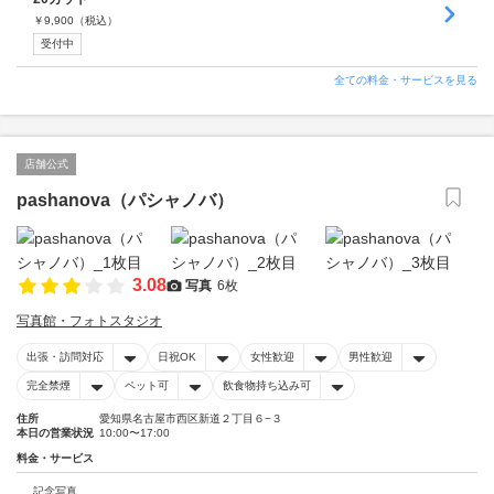
￥
9,900
（税込）
受付中
全ての料金・サービスを見る
店舗公式
pashanova（パシャノバ）
3.08
写真
6枚
写真館・フォトスタジオ
出張・訪問対応
日祝OK
女性歓迎
男性歓迎
完全禁煙
ペット可
飲食物持ち込み可
住所
愛知県名古屋市西区新道２丁目６−３
本日の営業状況
10:00〜17:00
料金・サービス
記念写真