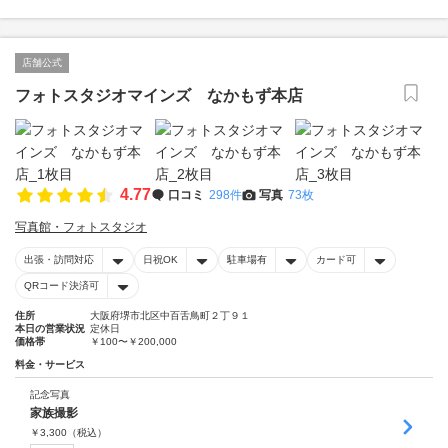
店舗公式
フォトスタジオマインズ なかもず本店
4.77
口コミ
298件
写真
73枚
写真館・フォトスタジオ
出張・訪問対応
日祝OK
駐車場有
カード可
QRコード決済可
住所
大阪府堺市北区中百舌鳥町２丁９１
本日の営業状況
定休日
価格帯
￥100〜￥200,000
料金・サービス
記念写真
家族撮影
￥
3,300
（税込）