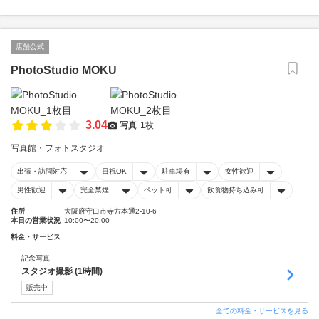
店舗公式
PhotoStudio MOKU
3.04
写真
1枚
写真館・フォトスタジオ
出張・訪問対応
日祝OK
駐車場有
女性歓迎
男性歓迎
完全禁煙
ペット可
飲食物持ち込み可
住所
大阪府守口市寺方本通2-10-6
本日の営業状況
10:00〜20:00
料金・サービス
記念写真
スタジオ撮影 (1時間)
販売中
全ての料金・サービスを見る