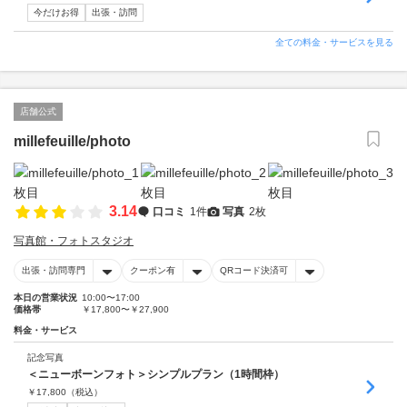
今だけお得
出張・訪問
全ての料金・サービスを見る
店舗公式
millefeuille/photo
3.14
口コミ
1件
写真
2枚
写真館・フォトスタジオ
出張・訪問専門
クーポン有
QRコード決済可
本日の営業状況
10:00〜17:00
価格帯
￥17,800〜￥27,900
料金・サービス
記念写真
＜ニューボーンフォト＞シンプルプラン（1時間枠）
￥
17,800
（税込）