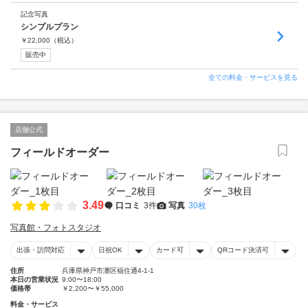
記念写真
シンプルプラン
￥
22,000
（税込）
販売中
全ての料金・サービスを見る
店舗公式
フィールドオーダー
3.49
口コミ
3件
写真
30枚
写真館・フォトスタジオ
出張・訪問対応
日祝OK
カード可
QRコード決済可
住所
兵庫県神戸市灘区福住通4-1-1
本日の営業状況
9:00〜18:00
価格帯
￥2,200〜￥55,000
料金・サービス