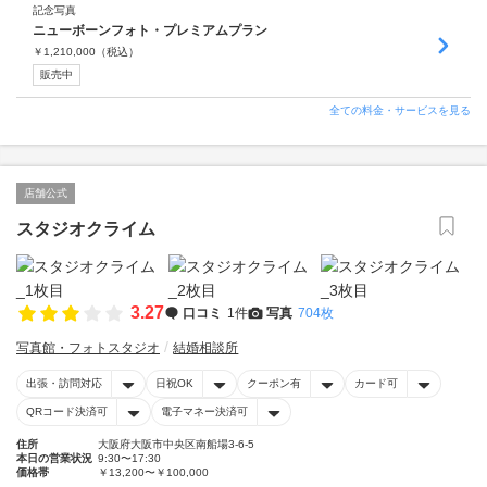
記念写真
ニューボーンフォト・プレミアムプラン
￥
1,210,000
（税込）
販売中
全ての料金・サービスを見る
店舗公式
スタジオクライム
3.27
口コミ
1件
写真
704枚
写真館・フォトスタジオ
結婚相談所
出張・訪問対応
日祝OK
クーポン有
カード可
QRコード決済可
電子マネー決済可
住所
大阪府大阪市中央区南船場3-6-5
本日の営業状況
9:30〜17:30
価格帯
￥13,200〜￥100,000