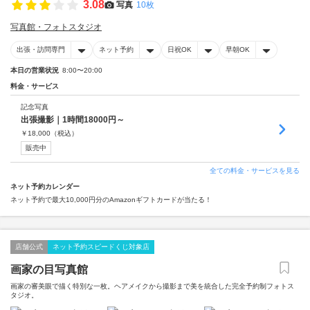
3.08
写真
10枚
写真館・フォトスタジオ
出張・訪問専門
ネット予約
日祝OK
早朝OK
本日の営業状況
8:00〜20:00
料金・サービス
記念写真
出張撮影｜1時間18000円～
￥
18,000
（税込）
販売中
全ての料金・サービスを見る
ネット予約カレンダー
ネット予約で最大10,000円分のAmazonギフトカードが当たる！
店舗公式
ネット予約スピードくじ対象店
画家の目写真館
画家の審美眼で描く特別な一枚。ヘアメイクから撮影まで美を統合した完全予約制フォトス
タジオ。