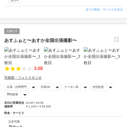
受付中
全ての料金・サービスを見る
店舗公式
あすふぉと〜あすか全国出張撮影〜
3.08
写真館・フォトスタジオ
出張・訪問専門
日祝OK
クーポン有
女性歓迎
男性歓迎
本日の営業状況
10:00〜18:00
価格帯
￥1,100〜￥55,000
料金・サービス
記念写真
20カット