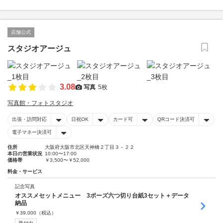
店舗公式
スタジオアージュ
3.08
写真
5枚
写真館・フォトスタジオ
出張・訪問対応
日祝OK
カード可
QRコード決済可
電子マネー決済可
住所
大阪府大阪市北区天神橋２丁目３－２２
本日の営業状況
10:00〜17:00
価格帯
￥3,500〜￥52,000
料金・サービス
記念写真
オススメセットメニュー 3ポーズ六つ切り台紙3セット＋データ
納品
￥
39,000
（税込）