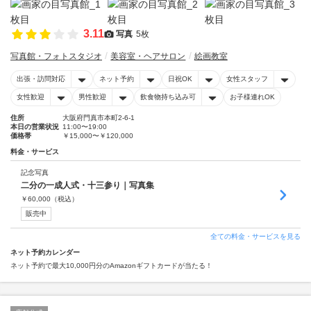
3.11
写真
5枚
写真館・フォトスタジオ
美容室・ヘアサロン
絵画教室
出張・訪問対応
ネット予約
日祝OK
女性スタッフ
女性歓迎
男性歓迎
飲食物持ち込み可
お子様連れOK
住所
大阪府門真市本町2-6-1
本日の営業状況
11:00〜19:00
価格帯
￥15,000〜￥120,000
料金・サービス
記念写真
二分の一成人式・十三参り｜写真集
￥
60,000
（税込）
販売中
全ての料金・サービスを見る
ネット予約カレンダー
ネット予約で最大10,000円分のAmazonギフトカードが当たる！