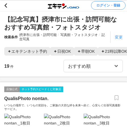
ログイン・登録
【記念写真】摂津市に出張・訪問可能な
おすすめ写真館・フォトスタジオ
摂津市に出張・訪問可能
写真館・フォトスタジオ
記
変更
検索条件
念写真
エキテンネット予約
日祝OK
早朝OK
21時以降OK
19
件
店舗公式
ネット予約スピードくじ対象店
QualisPhoto nontan.
いつもの場所で、いつもの笑顔を。ご家族の大切な絆を未来へ紡ぐ、心安らぐ出張写真撮影
サービス。