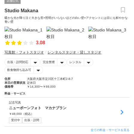
店舗公式
Studio Makana
暖かな光が降り注ぐ大きな窓×照明がいらないほどの白い壁×アクセントには目にも鮮やかな
青い壁
3.08
写真館・フォトスタジオ
レンタルスタジオ・貸しスタジオ
出張・訪問対応
完全禁煙
レンタル
飲食物持ち込み可
住所
大阪府大阪市淀川区十三本町2-8-7
本日の営業状況
定休日
価格帯
￥14,300〜￥69,000
料金・サービス
記念写真
ニューボーンフォト マカナプラン
￥
48,000
（税込）
受付中
出張・訪問
全ての料金・サービスを見る