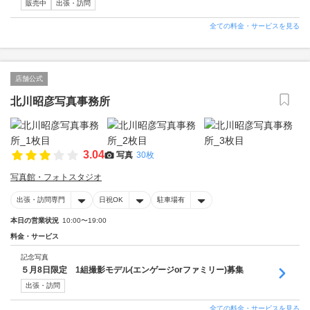
販売中
出張・訪問
全ての料金・サービスを見る
店舗公式
北川昭彦写真事務所
3.04
写真
30枚
写真館・フォトスタジオ
出張・訪問専門
日祝OK
駐車場有
本日の営業状況
10:00〜19:00
料金・サービス
記念写真
５月8日限定 1組撮影モデル(エンゲージorファミリー)募集
出張・訪問
全ての料金・サービスを見る