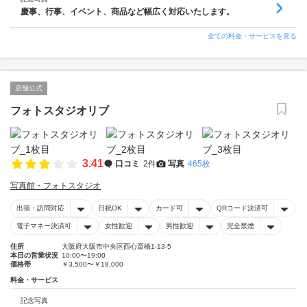
慶事、行事、イベント、商品など幅広く対応いたします。
全ての料金・サービスを見る
店舗公式
フォトスタジオリブ
3.41
口コミ
2件
写真
465枚
写真館・フォトスタジオ
出張・訪問対応
日祝OK
カード可
QRコード決済可
電子マネー決済可
女性歓迎
男性歓迎
完全禁煙
住所
大阪府大阪市中央区西心斎橋1-13-5
本日の営業状況
10:00〜19:00
価格帯
￥3,500〜￥18,000
料金・サービス
記念写真