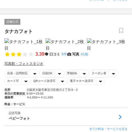
店舗公式
タナカフォト
3.39
口コミ
6件
写真
41枚
写真館・フォトスタジオ
出張・訪問対応
日祝OK
早朝OK
クーポン有
カード可
QRコード決済可
電子マネー決済可
住所
大阪府大阪市東淀川区相川２丁目８−２
本日の営業状況
8:00〜19:00
価格帯
￥4,950〜￥11,000
料金・サービス
記念写真
ベビーフォト
全ての料金・サービスを見る