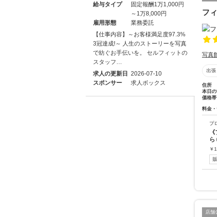
給与タイプ
固定報酬1万1,000円
フ
～1万8,000円
雇用形態
業務委託
【仕事内容】～お客様満足度97.3%
3冠達成!～ 人生のストーリーを写真
で紡ぐお手伝いを。 セルフィットの
写真
スタッフ…
出張
求人の更新日
2026-07-10
スポンサー
求人ボックス
住所
本日の
価格帯
料金・
プ
《
ら
￥
1
店舗