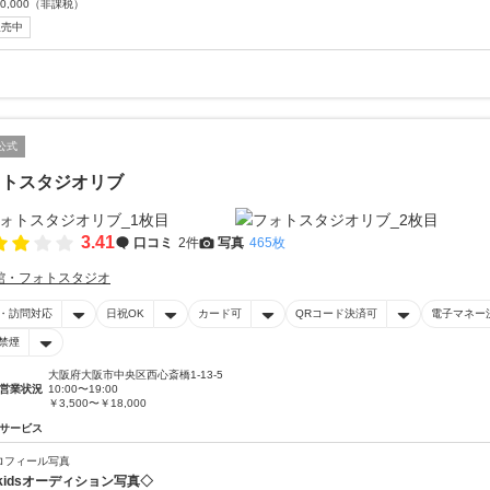
0,000
（非課税）
販売中
公式
ォトスタジオリブ
3.41
口コミ
2件
写真
465枚
館・フォトスタジオ
・訪問対応
日祝OK
カード可
QRコード決済可
電子マネー
禁煙
大阪府大阪市中央区西心斎橋1-13-5
営業状況
10:00〜19:00
￥3,500〜￥18,000
サービス
ロフィール写真
kidsオーディション写真◇