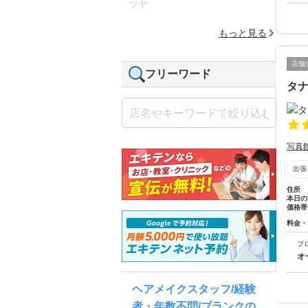
ツヤ
もっと見る
店舗
フリーワード
タ
写真
出張
住所
本日の
価格帯
料金・
プ
オ
ヘアメイクスタッフ/経験
者・年数不問/ブランクの