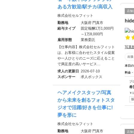
ある方歓迎/駅チカ/高収入
店舗
株式会社セルフィット
hide
勤務地
大阪府 門真市
給与タイプ
固定報酬1万1,000円
～1万8,000円
雇用形態
業務委託
写真
【仕事内容】株式会社セルフィット
は、お客様に合わせたスタイル提案
出張
や一人ひとりのニーズに応えること
で満足度の高いサービス…
本日の
求人の更新日
2026-07-10
料金・
スポンサー
求人ボックス
プ
希
ヘアメイクスタッフ/写真
￥
1
から未来を創るフォトスタ
ジオで活躍/好きを仕事に!
夢を形に
株式会社セルフィット
勤務地
大阪府 門真市
店舗