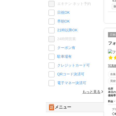
￥
2
エキテン ネット予約
日祝OK
早朝OK
21時以降OK
店舗
24時間営業
フ
クーポン有
駐車場有
クレジットカード可
写真
QRコード決済可
出張
完全
電子マネー決済可
住所
もっと見る
本日の
価格帯
料金・
メニュー
プ
◇