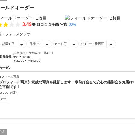
ィールドオーダー
3.49
口コミ
3件
写真
30枚
館・フォトスタジオ
・訪問対応
日祝OK
カード可
QRコード決済可
兵庫県神戸市灘区福住通4-1-1
営業状況
9:00〜18:00
￥2,200〜￥55,000
サービス
ロフィール写真
プロフィール写真》素敵な写真を撮影します！事前打合せで安心の撮影会をお届け♪
も可能です！
3,200
（税込）
販売中
公式