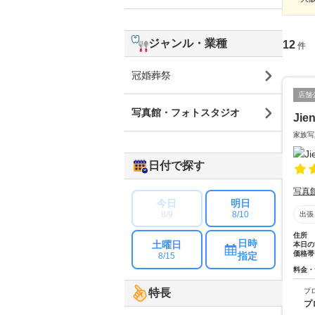
ジャンル・業種
12
件
冠婚葬祭
店舗
写真館・フォトスタジオ
Ji
家族写
日付で探す
写真
今日
明日
8/9
8/10
出張
住所
日時
土曜日
本日の
価格帯
指定
8/15
料金・
プ
特長
プ