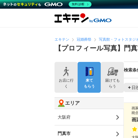
無料診断
エキテン
冠婚葬祭
写真館・フォトスタジ
【プロフィール写真】門真
検索条
お店に行
来て
届けても
く
もらう
らう
日
エリア
画
統
大阪府
画
門真市
大阪