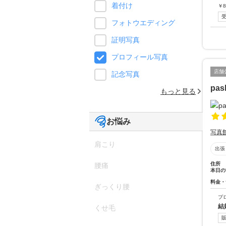
着付け
￥
8
フォトウエディング
証明写真
プロフィール写真
店舗
記念写真
pa
もっと見る
お悩み
写真
肩こり
出張
住所
腰痛
本日の
料金・
ぎっくり腰
プ
結
くせ毛