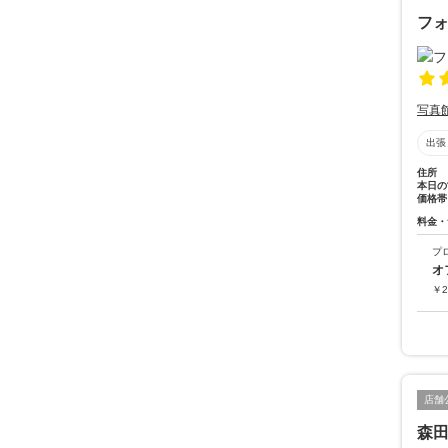
フ
写真
出張
住所
本日の
価格帯
料金・
プ
オ
￥
2
店舗
森