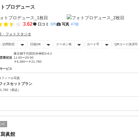
ォトプロデュース
3.62
口コミ
8件
写真
47枚
館・フォトスタジオ
・訪問対応
日祝OK
クーポン有
カード可
QRコード決済可
東京都千代田区外神田3-6-2
営業状況
11:00〜20:00
￥6,380〜￥21,780
サービス
ロフィール写真
フィスセットプラン
1,780
（税込）
公式
田寫眞館