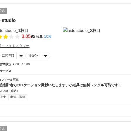
公式
 studio
3.05
写真
10枚
館・フォトスタジオ
・訪問専門
日祝OK
営業状況
9:00〜18:00
サービス
ロフィール写真
望撮影地でのロケーション撮影いたします。小道具は無料レンタル可能です！
3,000
（税込）
販売中
出張・訪問
公式