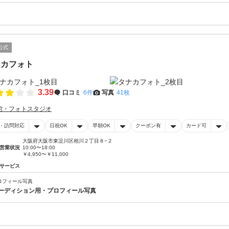
公式
ナカフォト
3.39
口コミ
6件
写真
41枚
館・フォトスタジオ
・訪問対応
日祝OK
早朝OK
クーポン有
カード可
大阪府大阪市東淀川区相川２丁目８−２
営業状況
10:00〜18:00
￥4,950〜￥11,000
サービス
ロフィール写真
ーディション用・プロフィール写真