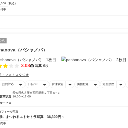
,000
（税込）
受付中
公式
shanova（パシャノバ）
3.08
写真
6枚
館・フォトスタジオ
・訪問対応
日祝OK
女性歓迎
男性歓迎
完全禁煙
愛知県名古屋市西区新道２丁目６−３
営業状況
10:00〜17:00
サービス
ロフィール写真
婚にまつわるエトセトラ写真 36,300円～
販売中