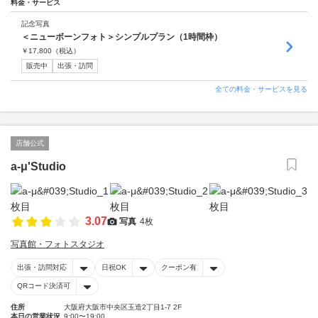
料金・サービス
記念写真
＜ニューボーンフォト＞シンプルプラン（1時間枠）
￥
17,800
（税込）
販売中
出張・訪問
全ての料金・サービスを見る
店舗公式
a-μ'Studio
3.07
写真
4枚
写真館・フォトスタジオ
出張・訪問対応
日祝OK
クーポン有
QRコード決済可
住所
大阪府大阪市中央区玉造2丁目1-7 2F
本日の営業状況
9:00〜19:00