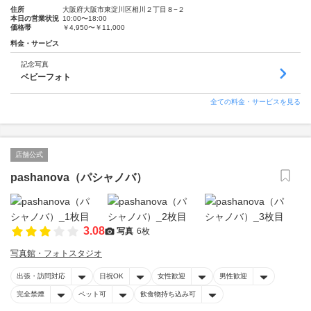
住所
大阪府大阪市東淀川区相川２丁目８−２
本日の営業状況
10:00〜18:00
価格帯
￥4,950〜￥11,000
料金・サービス
記念写真
ベビーフォト
全ての料金・サービスを見る
店舗公式
pashanova（パシャノバ）
3.08
写真
6枚
写真館・フォトスタジオ
出張・訪問対応
日祝OK
女性歓迎
男性歓迎
完全禁煙
ペット可
飲食物持ち込み可