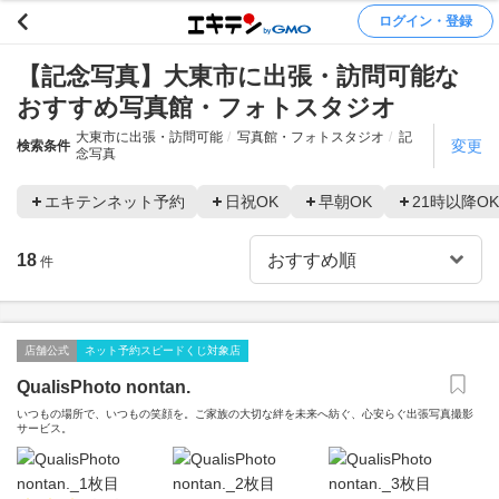
ログイン・登録
【記念写真】大東市に出張・訪問可能な
おすすめ写真館・フォトスタジオ
大東市に出張・訪問可能
写真館・フォトスタジオ
記
変更
検索条件
念写真
エキテンネット予約
日祝OK
早朝OK
21時以降OK
18
件
店舗公式
ネット予約スピードくじ対象店
QualisPhoto nontan.
いつもの場所で、いつもの笑顔を。ご家族の大切な絆を未来へ紡ぐ、心安らぐ出張写真撮影
サービス。