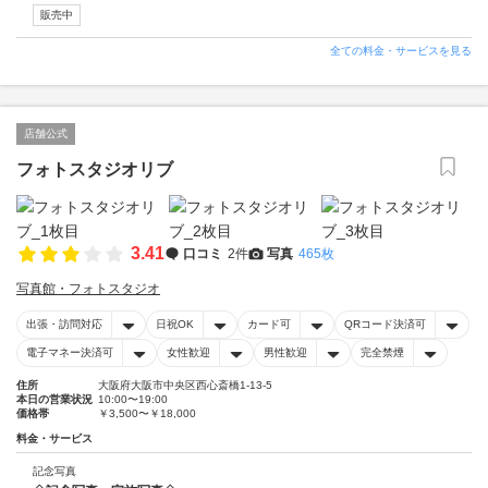
販売中
全ての料金・サービスを見る
店舗公式
フォトスタジオリブ
3.41
口コミ
2件
写真
465枚
写真館・フォトスタジオ
出張・訪問対応
日祝OK
カード可
QRコード決済可
電子マネー決済可
女性歓迎
男性歓迎
完全禁煙
住所
大阪府大阪市中央区西心斎橋1-13-5
本日の営業状況
10:00〜19:00
価格帯
￥3,500〜￥18,000
料金・サービス
記念写真