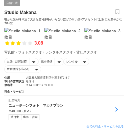
店舗公式
Studio Makana
暖かな光が降り注ぐ大きな窓×照明がいらないほどの白い壁×アクセントには目にも鮮やかな
青い壁
3.08
写真館・フォトスタジオ
レンタルスタジオ・貸しスタジオ
出張・訪問対応
完全禁煙
レンタル
飲食物持ち込み可
住所
大阪府大阪市淀川区十三本町2-8-7
本日の営業状況
定休日
価格帯
￥14,300〜￥69,000
料金・サービス
記念写真
ニューボーンフォト マカナプラン
￥
48,000
（税込）
受付中
出張・訪問
全ての料金・サービスを見る