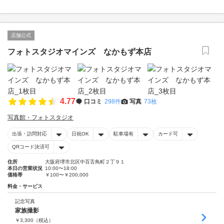
店舗公式
フォトスタジオマインズ なかもず本店
4.77
口コミ
298件
写真
73枚
写真館・フォトスタジオ
出張・訪問対応
日祝OK
駐車場有
カード可
QRコード決済可
住所
大阪府堺市北区中百舌鳥町２丁９１
本日の営業状況
10:00〜18:00
価格帯
￥100〜￥200,000
料金・サービス
記念写真
家族撮影
￥
3,300
（税込）