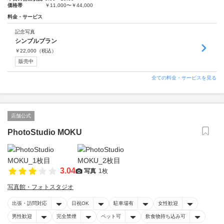
価格帯
￥11,000〜￥44,000
料金・サービス
記念写真
シンプルプラン
￥
22,000
（税込）
販売中
全ての料金・サービスを見る
店舗公式
PhotoStudio MOKU
3.04
写真
1枚
写真館・フォトスタジオ
出張・訪問対応
日祝OK
駐車場有
女性歓迎
男性歓迎
完全禁煙
ペット可
飲食物持ち込み可