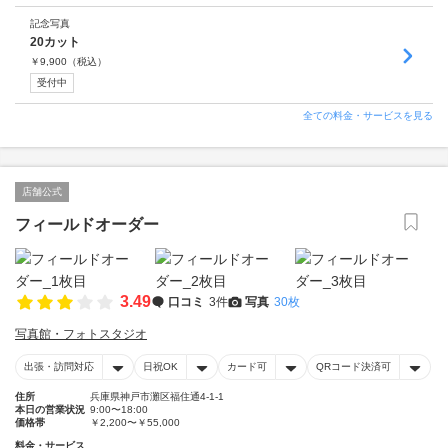
記念写真
20カット
￥
9,900
（税込）
受付中
全ての料金・サービスを見る
店舗公式
フィールドオーダー
3.49
口コミ
3件
写真
30枚
写真館・フォトスタジオ
出張・訪問対応
日祝OK
カード可
QRコード決済可
住所
兵庫県神戸市灘区福住通4-1-1
本日の営業状況
9:00〜18:00
価格帯
￥2,200〜￥55,000
料金・サービス