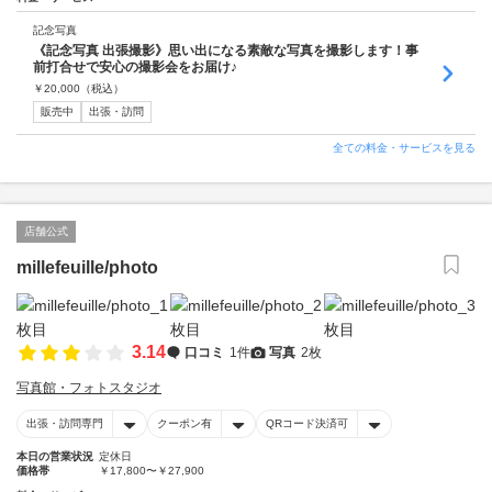
記念写真
《記念写真 出張撮影》思い出になる素敵な写真を撮影します！事
前打合せで安心の撮影会をお届け♪
￥
20,000
（税込）
販売中
出張・訪問
全ての料金・サービスを見る
店舗公式
millefeuille/photo
3.14
口コミ
1件
写真
2枚
写真館・フォトスタジオ
出張・訪問専門
クーポン有
QRコード決済可
本日の営業状況
定休日
価格帯
￥17,800〜￥27,900