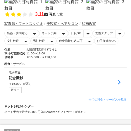
3.11
写真
5枚
写真館・フォトスタジオ
美容室・ヘアサロン
絵画教室
出張・訪問対応
ネット予約
日祝OK
女性スタッフ
女性歓迎
男性歓迎
飲食物持ち込み可
お子様連れOK
住所
大阪府門真市本町2-6-1
本日の営業状況
11:00〜19:00
価格帯
￥15,000〜￥120,000
料金・サービス
記念写真
記念撮影
￥
15,000
（税込）
販売中
全ての料金・サービスを見る
ネット予約カレンダー
ネット予約で最大10,000円分のAmazonギフトカードが当たる！