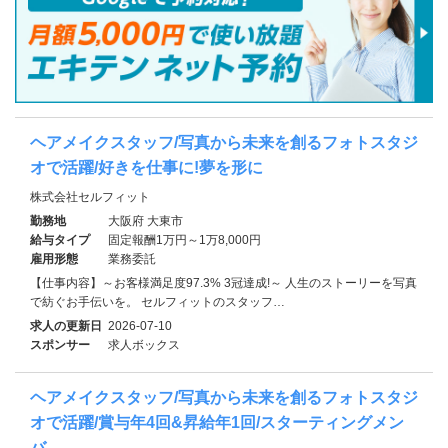
ヘアメイクスタッフ/写真から未来を創るフォトスタジ
オで活躍/好きを仕事に!夢を形に
株式会社セルフィット
勤務地
大阪府 大東市
給与タイプ
固定報酬1万円～1万8,000円
雇用形態
業務委託
【仕事内容】～お客様満足度97.3% 3冠達成!～ 人生のストーリーを写真
で紡ぐお手伝いを。 セルフィットのスタッフ…
求人の更新日
2026-07-10
スポンサー
求人ボックス
ヘアメイクスタッフ/写真から未来を創るフォトスタジ
オで活躍/賞与年4回&昇給年1回/スターティングメン
バ