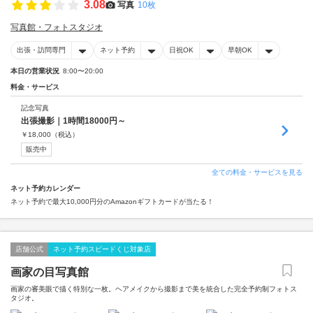
3.08
写真
10枚
写真館・フォトスタジオ
出張・訪問専門
ネット予約
日祝OK
早朝OK
本日の営業状況
8:00〜20:00
料金・サービス
記念写真
出張撮影｜1時間18000円～
￥
18,000
（税込）
販売中
全ての料金・サービスを見る
ネット予約カレンダー
ネット予約で最大10,000円分のAmazonギフトカードが当たる！
店舗公式
ネット予約スピードくじ対象店
画家の目写真館
画家の審美眼で描く特別な一枚。ヘアメイクから撮影まで美を統合した完全予約制フォトス
タジオ。