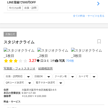
LINE登録で500円OFF
今だけお得
出張・訪問
全ての料金・サービスを見る
店舗公式
スタジオクライム
3.27
口コミ
1件
写真
704枚
写真館・フォトスタジオ
結婚相談所
出張・訪問対応
日祝OK
クーポン有
カード可
QRコード決済可
電子マネー決済可
住所
大阪府大阪市中央区南船場3-6-5
本日の営業状況
9:30〜17:30
価格帯
￥13,200〜￥100,000
料金・サービス