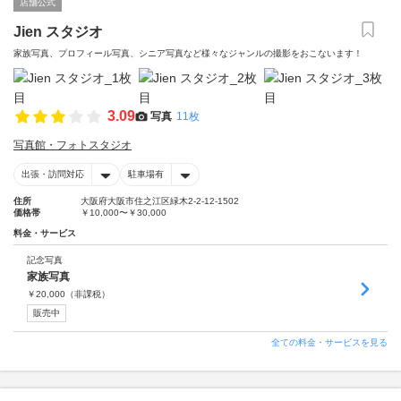
店舗公式
Jien スタジオ
家族写真、プロフィール写真、シニア写真など様々なジャンルの撮影をおこないます！
3.09
写真
11枚
写真館・フォトスタジオ
出張・訪問対応
駐車場有
住所
大阪府大阪市住之江区緑木2-2-12-1502
価格帯
￥10,000〜￥30,000
料金・サービス
記念写真
家族写真
￥
20,000
（非課税）
販売中
全ての料金・サービスを見る