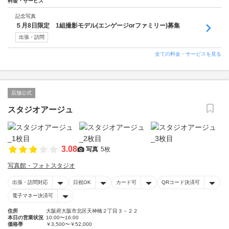
料金・サービス
記念写真
５月8日限定 1組撮影モデル(エンゲージorファミリー)募集
出張・訪問
全ての料金・サービスを見る
店舗公式
スタジオアージュ
3.08
写真
5枚
写真館・フォトスタジオ
出張・訪問対応
日祝OK
カード可
QRコード決済可
電子マネー決済可
住所
大阪府大阪市北区天神橋２丁目３－２２
本日の営業状況
10:00〜16:00
価格帯
￥3,500〜￥52,000