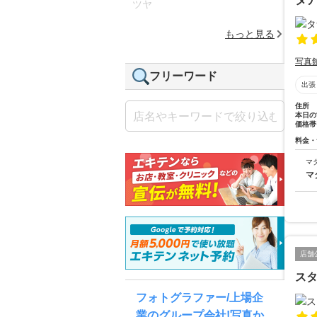
ツヤ
もっと見る
写真
フリーワード
出張
住所
本日の
価格帯
料金・
マ
マ
店舗
ス
フォトグラファー/上場企
業のグループ会社!写真か