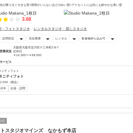
光が降り注ぐ大きな窓×照明がいらないほどの白い壁×アクセントには目にも鮮やかな青い壁
3.08
館・フォトスタジオ
レンタルスタジオ・貸しスタジオ
・訪問対応
完全禁煙
レンタル
飲食物持ち込み可
大阪府大阪市淀川区十三本町2-8-7
営業状況
定休日
￥14,300〜￥69,000
サービス
タニティフォト
タニティフォト
2,000
（税込）
受付中
出張・訪問
公式
ォトスタジオマインズ なかもず本店