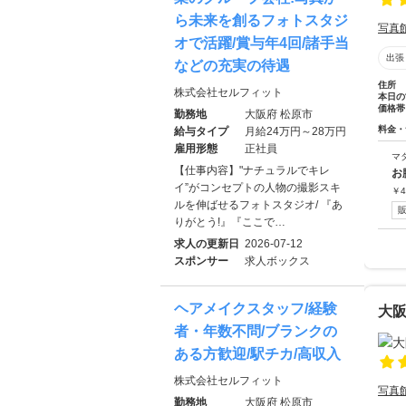
ら未来を創るフォトスタジ
写真
オで活躍/賞与年4回/諸手当
出張
などの充実の待遇
住所
株式会社セルフィット
本日の
価格帯
勤務地
大阪府 松原市
料金・
給与タイプ
月給24万円～28万円
雇用形態
正社員
マ
【仕事内容】"ナチュラルでキレ
お
イ”がコンセプトの人物の撮影スキ
￥
4
ルを伸ばせるフォトスタジオ/ 『あ
りがとう!』『ここで…
求人の更新日
2026-07-12
スポンサー
求人ボックス
ヘアメイクスタッフ/経験
大
者・年数不問/ブランクの
ある方歓迎/駅チカ/高収入
株式会社セルフィット
写真
勤務地
大阪府 松原市