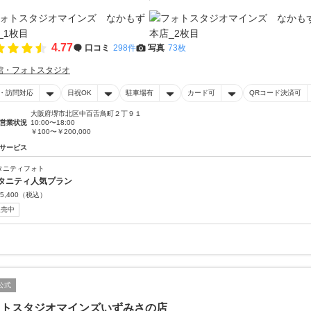
4.77
口コミ
298件
写真
73枚
館・フォトスタジオ
・訪問対応
日祝OK
駐車場有
カード可
QRコード決済可
大阪府堺市北区中百舌鳥町２丁９１
営業状況
10:00〜18:00
￥100〜￥200,000
サービス
タニティフォト
タニティ人気プラン
5,400
（税込）
販売中
公式
ォトスタジオマインズいずみさの店