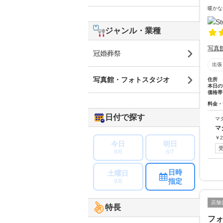
暖かな
ジャンル・業種
写真
冠婚葬祭
出張
写真館・フォトスタジオ
住所
本日の
価格帯
料金・
日付で探す
マ
マ
￥
2
今日
明日
8/6
8/7
日時
土曜日
指定
8/8
店舗
特長
フ