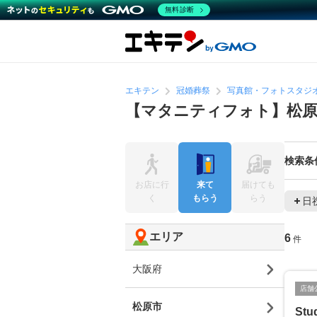
無料診断
エキテン
冠婚葬祭
写真館・フォトスタジ
【マタニティフォト】松原
検索条
お店に行
来て
届けても
く
もらう
らう
日
エリア
6
件
大阪府
店舗
松原市
Stu