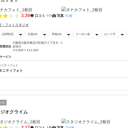
3.39
口コミ
6件
写真
41枚
館・フォトスタジオ
・訪問対応
日祝OK
早朝OK
クーポン有
カード可
大阪府大阪市東淀川区相川２丁目８−２
営業状況
定休日
￥4,950〜￥11,000
サービス
タニティフォト
タニティフォト
公式
タジオクライム
3.27
口コミ
1件
写真
704枚