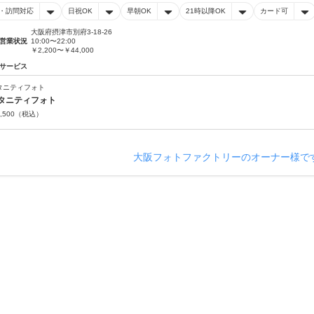
・訪問対応
日祝OK
早朝OK
21時以降OK
カード可
大阪府摂津市別府3-18-26
営業状況
10:00〜22:00
￥2,200〜￥44,000
サービス
タニティフォト
タニティフォト
,500
（税込）
大阪フォトファクトリーのオーナー様で