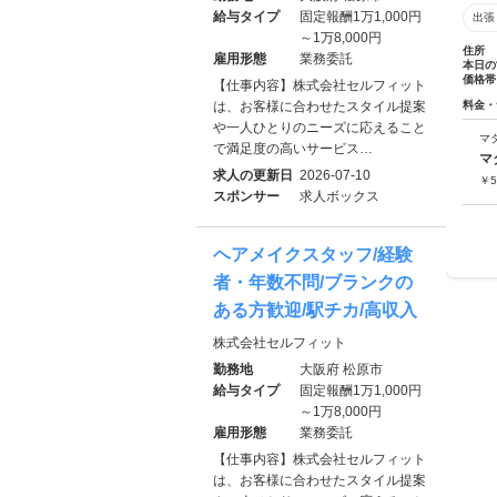
給与タイプ
固定報酬1万1,000円
出張
～1万8,000円
住所
雇用形態
業務委託
本日の
価格帯
【仕事内容】株式会社セルフィット
料金・
は、お客様に合わせたスタイル提案
や一人ひとりのニーズに応えること
マ
で満足度の高いサービス…
マ
求人の更新日
2026-07-10
￥
5
スポンサー
求人ボックス
ヘアメイクスタッフ/経験
者・年数不問/ブランクの
ある方歓迎/駅チカ/高収入
株式会社セルフィット
勤務地
大阪府 松原市
給与タイプ
固定報酬1万1,000円
～1万8,000円
雇用形態
業務委託
【仕事内容】株式会社セルフィット
は、お客様に合わせたスタイル提案