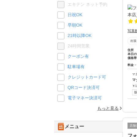
エキテン ネット予約
日祝OK
早朝OK
写真
21時以降OK
出張
24時間営業
住所
本日の
クーポン有
価格帯
料金・
駐車場有
マ
クレジットカード可
マ
￥
1
QRコード決済可
電子マネー決済可
もっと見る
店舗
メニュー
フ