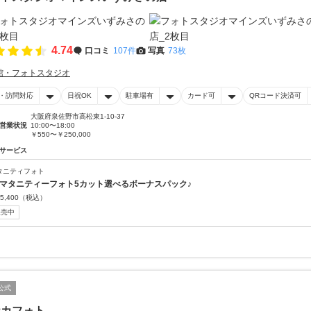
4.74
口コミ
107件
写真
73枚
館・フォトスタジオ
・訪問対応
日祝OK
駐車場有
カード可
QRコード決済可
大阪府泉佐野市高松東1-10-37
営業状況
10:00〜18:00
￥550〜￥250,000
サービス
タニティフォト
 マタニティーフォト5カット選べるボーナスパック♪
5,400
（税込）
販売中
公式
ナカフォト