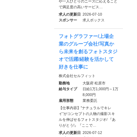
や一人ひとりのニーズに応えること
で満足度の高いサービス…
求人の更新日
2026-07-10
スポンサー
求人ボックス
フォトグラファー/上場企
業のグループ会社!写真か
ら未来を創るフォトスタジ
オで活躍/経験を活かして
好きを仕事に
株式会社セルフィット
勤務地
大阪府 松原市
給与タイプ
日給1万1,000円～1万
8,000円
雇用形態
業務委託
【仕事内容】"ナチュラルでキレ
イ”がコンセプトの人物の撮影スキ
ルを伸ばせるフォトスタジオ/ 『あ
りがとう!』『ここで…
求人の更新日
2026-07-12