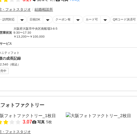
館・フォトスタジオ
結婚相談所
・訪問対応
日祝OK
クーポン有
カード可
QRコード決済可
大阪府大阪市中央区南船場3-6-5
営業状況
9:30〜17:30
￥13,200〜￥100,000
サービス
タニティフォト
腹の成長記録
2,540
（税込）
販売中
阪フォトファクトリー
3.07
写真
5枚
館・フォトスタジオ