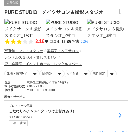
店舗公式
PURE STUDIO メイクサロン＆撮影スタジオ
3.16
口コミ
1件
写真
22枚
写真館・フォトスタジオ
美容室・ヘアサロン
レンタルスタジオ・貸しスタジオ
貸し会議室・イベントホール・レンタルスペース
出張・訪問対応
日祝OK
女性歓迎
男性限定
住所
東京都江東区亀戸1丁目39番5号
本日の営業状況
9:00〜21:00
価格帯
￥10,000〜￥98,000
料金・サービス
プロフィール写真
こだわりヘア＆メイク（つけま付けあり）
￥
15,000
（税込）
出張・訪問