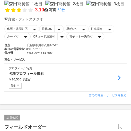
3.10
写真
69枚
写真館・フォトスタジオ
出張・訪問対応
日祝OK
早朝OK
駐車場有
カード可
QRコード決済可
電子マネー決済可
住所
千葉県市川市八幡1-2-23
本日の営業状況
8:00〜21:00
価格帯
￥6,600〜￥61,600
料金・サービス
プロフィール写真
各種プロフィール撮影
￥
16,500
（税込）
受付中
全ての料金・サービスを見る
店舗公式
フィールドオーダー