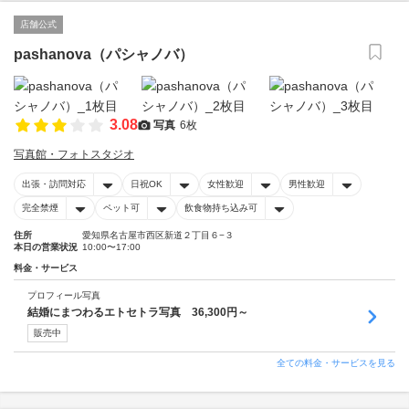
店舗公式
pashanova（パシャノバ）
3.08
写真
6枚
写真館・フォトスタジオ
出張・訪問対応
日祝OK
女性歓迎
男性歓迎
完全禁煙
ペット可
飲食物持ち込み可
住所
愛知県名古屋市西区新道２丁目６−３
本日の営業状況
10:00〜17:00
料金・サービス
プロフィール写真
結婚にまつわるエトセトラ写真 36,300円～
販売中
全ての料金・サービスを見る