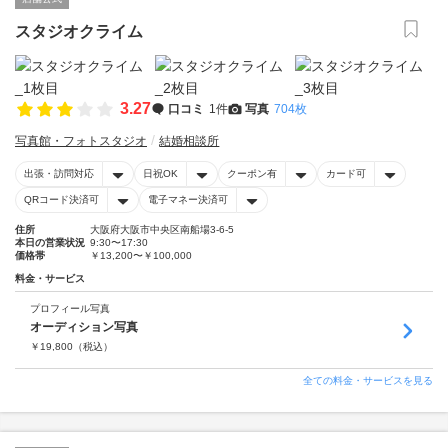
スタジオクライム
3.27
口コミ
1件
写真
704枚
写真館・フォトスタジオ
結婚相談所
出張・訪問対応
日祝OK
クーポン有
カード可
QRコード決済可
電子マネー決済可
住所
大阪府大阪市中央区南船場3-6-5
本日の営業状況
9:30〜17:30
価格帯
￥13,200〜￥100,000
料金・サービス
プロフィール写真
オーディション写真
￥
19,800
（税込）
全ての料金・サービスを見る