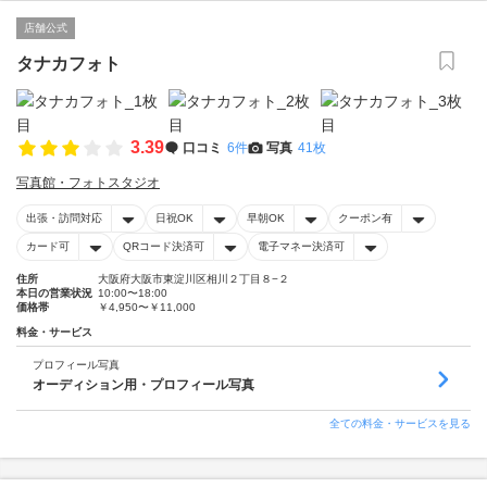
店舗公式
タナカフォト
3.39
口コミ
6件
写真
41枚
写真館・フォトスタジオ
出張・訪問対応
日祝OK
早朝OK
クーポン有
カード可
QRコード決済可
電子マネー決済可
住所
大阪府大阪市東淀川区相川２丁目８−２
本日の営業状況
10:00〜18:00
価格帯
￥4,950〜￥11,000
料金・サービス
プロフィール写真
オーディション用・プロフィール写真
全ての料金・サービスを見る