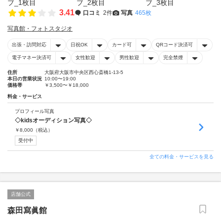
3.41
口コミ
2件
写真
465枚
写真館・フォトスタジオ
出張・訪問対応
日祝OK
カード可
QRコード決済可
電子マネー決済可
女性歓迎
男性歓迎
完全禁煙
住所
大阪府大阪市中央区西心斎橋1-13-5
本日の営業状況
10:00〜19:00
価格帯
￥3,500〜￥18,000
料金・サービス
プロフィール写真
◇kidsオーディション写真◇
￥
8,000
（税込）
受付中
全ての料金・サービスを見る
店舗公式
森田寫眞館