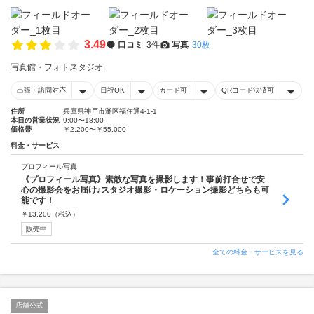
3.49
口コミ
3件
写真
30枚
写真館・フォトスタジオ
出張・訪問対応
日祝OK
カード可
QRコード決済可
住所
兵庫県神戸市灘区福住通4-1-1
本日の営業状況
9:00〜18:00
価格帯
￥2,200〜￥55,000
料金・サービス
プロフィール写真
《プロフィール写真》素敵な写真を撮影します！事前打合せで安
心の撮影会をお届け♪スタジオ撮影・ロケーション撮影どちらも可
能です！
￥
13,200
（税込）
販売中
全ての料金・サービスを見る
店舗公式