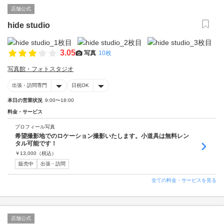
店舗公式
hide studio
3.05
写真
10枚
写真館・フォトスタジオ
出張・訪問専門
日祝OK
本日の営業状況
9:00〜18:00
料金・サービス
プロフィール写真
希望撮影地でのロケーション撮影いたします。小道具は無料レン
タル可能です！
￥
13,000
（税込）
販売中
出張・訪問
全ての料金・サービスを見る
店舗公式