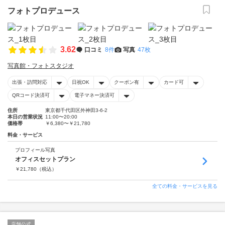
フォトプロデュース
3.62
口コミ
8件
写真
47枚
写真館・フォトスタジオ
出張・訪問対応
日祝OK
クーポン有
カード可
QRコード決済可
電子マネー決済可
住所
東京都千代田区外神田3-6-2
本日の営業状況
11:00〜20:00
価格帯
￥6,380〜￥21,780
料金・サービス
プロフィール写真
オフィスセットプラン
￥
21,780
（税込）
全ての料金・サービスを見る
店舗公式