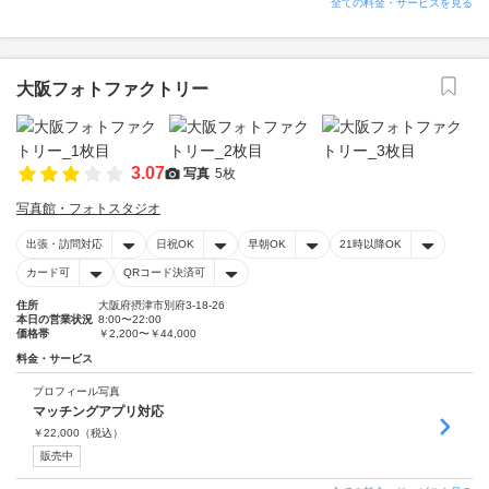
全ての料金・サービスを見る
大阪フォトファクトリー
3.07
写真
5枚
写真館・フォトスタジオ
出張・訪問対応
日祝OK
早朝OK
21時以降OK
カード可
QRコード決済可
住所
大阪府摂津市別府3-18-26
本日の営業状況
8:00〜22:00
価格帯
￥2,200〜￥44,000
料金・サービス
プロフィール写真
マッチングアプリ対応
￥
22,000
（税込）
販売中