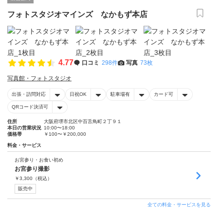
フォトスタジオマインズ なかもず本店
4.77
口コミ
298件
写真
73枚
写真館・フォトスタジオ
出張・訪問対応
日祝OK
駐車場有
カード可
QRコード決済可
住所
大阪府堺市北区中百舌鳥町２丁９１
本日の営業状況
10:00〜18:00
価格帯
￥100〜￥200,000
料金・サービス
お宮参り・お食い初め
お宮参り撮影
￥
3,300
（税込）
販売中
全ての料金・サービスを見る