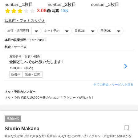
3.08
写真
10枚
写真館・フォトスタジオ
出張・訪問専門
ネット予約
日祝OK
早朝OK
本日の営業状況
8:00〜20:00
料金・サービス
お宮参り・お食い初め
全国どこへでも出張いたします！
￥
18,000
（税込）
販売中
出張・訪問
全ての料金・サービスを見る
ネット予約カレンダー
ネット予約で最大10,000円分のAmazonギフトカードが当たる！
店舗公式
Studio Makana
暖かな光が降り注ぐ大きな窓×照明がいらないほどの白い壁×アクセントには目にも鮮やかな