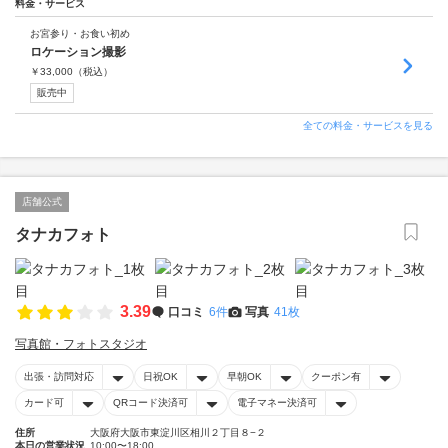
料金・サービス
お宮参り・お食い初め
ロケーション撮影
￥
33,000
（税込）
販売中
全ての料金・サービスを見る
店舗公式
タナカフォト
3.39
口コミ
6件
写真
41枚
写真館・フォトスタジオ
出張・訪問対応
日祝OK
早朝OK
クーポン有
カード可
QRコード決済可
電子マネー決済可
住所
大阪府大阪市東淀川区相川２丁目８−２
本日の営業状況
10:00〜18:00