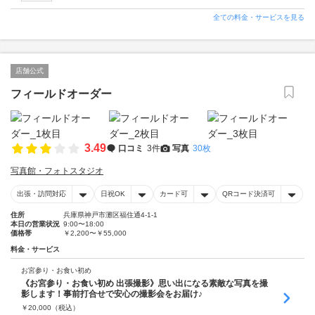
全ての料金・サービスを見る
店舗公式
フィールドオーダー
3.49
口コミ
3件
写真
30枚
写真館・フォトスタジオ
出張・訪問対応
日祝OK
カード可
QRコード決済可
住所
兵庫県神戸市灘区福住通4-1-1
本日の営業状況
9:00〜18:00
価格帯
￥2,200〜￥55,000
料金・サービス
お宮参り・お食い初め
《お宮参り・お食い初め 出張撮影》思い出になる素敵な写真を撮
影します！事前打合せで安心の撮影会をお届け♪
￥
20,000
（税込）