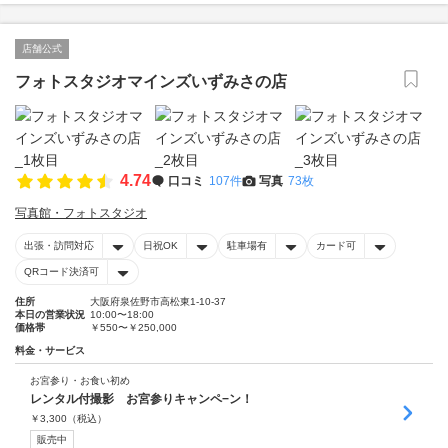
店舗公式
フォトスタジオマインズいずみさの店
4.74
口コミ
107件
写真
73枚
写真館・フォトスタジオ
出張・訪問対応
日祝OK
駐車場有
カード可
QRコード決済可
住所
大阪府泉佐野市高松東1-10-37
本日の営業状況
10:00〜18:00
価格帯
￥550〜￥250,000
料金・サービス
お宮参り・お食い初め
レンタル付撮影 お宮参りキャンペ−ン！
￥
3,300
（税込）
販売中