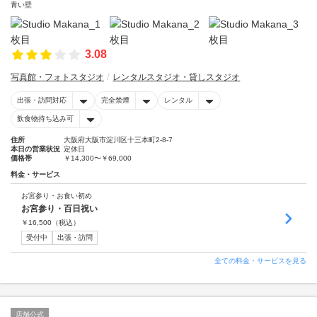
青い壁
3.08
写真館・フォトスタジオ
レンタルスタジオ・貸しスタジオ
出張・訪問対応
完全禁煙
レンタル
飲食物持ち込み可
住所
大阪府大阪市淀川区十三本町2-8-7
本日の営業状況
定休日
価格帯
￥14,300〜￥69,000
料金・サービス
お宮参り・お食い初め
お宮参り・百日祝い
￥
16,500
（税込）
受付中
出張・訪問
全ての料金・サービスを見る
店舗公式