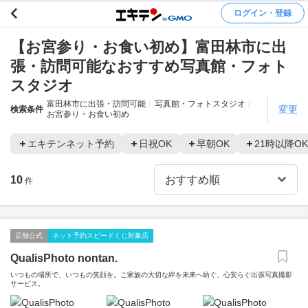
ログイン・登録
【お宮参り・お食い初め】富田林市に出
張・訪問可能なおすすめ写真館・フォト
スタジオ
富田林市に出張・訪問可能
写真館・フォトスタジオ
変更
検索条件
お宮参り・お食い初め
エキテンネット予約
日祝OK
早朝OK
21時以降OK
10
件
店舗公式
ネット予約スピードくじ対象店
QualisPhoto nontan.
いつもの場所で、いつもの笑顔を。ご家族の大切な絆を未来へ紡ぐ、心安らぐ出張写真撮影
サービス。