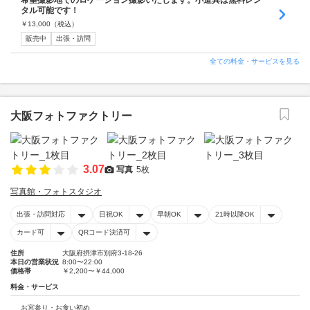
希望撮影地でのロケーション撮影いたします。小道具は無料レン
タル可能です！
￥
13,000
（税込）
販売中
出張・訪問
全ての料金・サービスを見る
大阪フォトファクトリー
3.07
写真
5枚
写真館・フォトスタジオ
出張・訪問対応
日祝OK
早朝OK
21時以降OK
カード可
QRコード決済可
住所
大阪府摂津市別府3-18-26
本日の営業状況
8:00〜22:00
価格帯
￥2,200〜￥44,000
料金・サービス
お宮参り・お食い初め