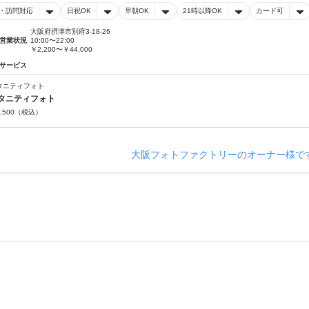
・訪問対応
日祝OK
早朝OK
21時以降OK
カード可
大阪府摂津市別府3-18-26
営業状況
10:00〜22:00
￥2,200〜￥44,000
サービス
タニティフォト
タニティフォト
,500
（税込）
大阪フォトファクトリーのオーナー様で