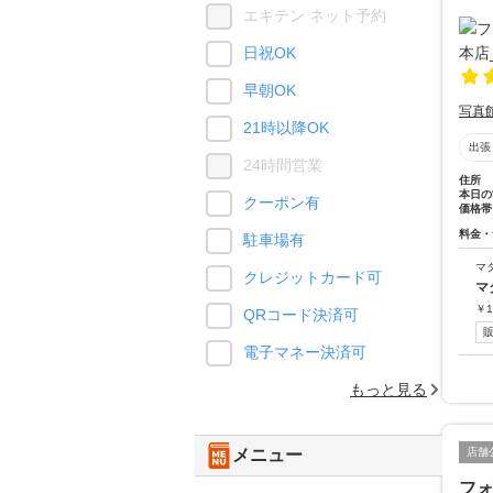
エキテン ネット予約
日祝OK
早朝OK
写真
21時以降OK
出張
24時間営業
住所
本日の
クーポン有
価格帯
料金・
駐車場有
マ
クレジットカード可
マ
￥
1
QRコード決済可
電子マネー決済可
もっと見る
店舗
メニュー
フ