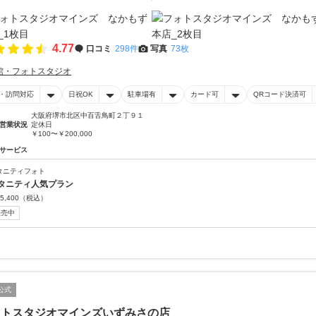
4.77
口コミ
298件
写真
73枚
館・フォトスタジオ
・訪問対応
日祝OK
駐車場有
カード可
QRコード決済可
大阪府堺市北区中百舌鳥町２丁９１
営業状況
定休日
￥100〜￥200,000
サービス
タニティフォト
タニティ人気プラン
5,400
（税込）
販売中
公式
ォトスタジオマインズいずみさの店