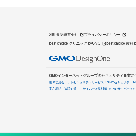
利用規約
運営会社
プライバシーポリシー
best choice クリニック byGMO
best choice 歯科
GMOインターネットグループのセキュリティ事業に
世界初総合ネットセキュリティサービス「GMOセキュリティ2
実在証明・盗聴対策
サイバー攻撃対策（GMOサイバーセキ