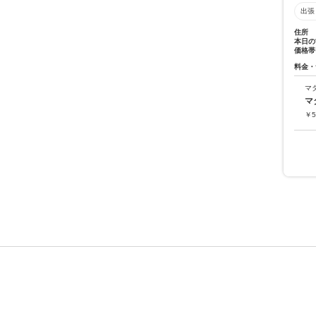
出張
住所
本日の
価格帯
料金・
マ
マ
￥
5