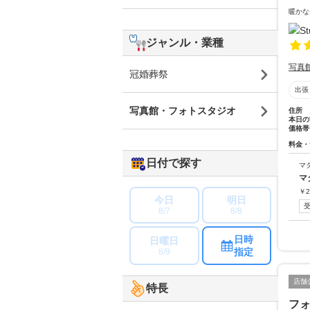
暖かな
ジャンル・業種
写真
冠婚葬祭
出張
写真館・フォトスタジオ
住所
本日の
価格帯
料金・
日付で探す
マ
マ
￥
2
今日
明日
8/7
8/8
日時
日曜日
指定
8/9
店舗
特長
フ