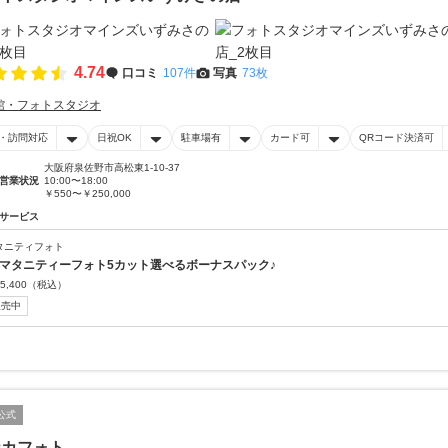
4.74
口コミ
107件
写真
73枚
館・フォトスタジオ
・訪問対応
日祝OK
駐車場有
カード可
QRコード決済可
大阪府泉佐野市高松東1-10-37
営業状況
10:00〜18:00
￥550〜￥250,000
サービス
タニティフォト
 マタニティーフォト5カット選べるボーナスパック♪
5,400
（税込）
販売中
公式
ナカフォト