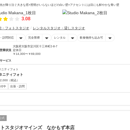
光が降り注ぐ大きな窓×照明がいらないほどの白い壁×アクセントには目にも鮮やかな青い壁
3.08
館・フォトスタジオ
レンタルスタジオ・貸しスタジオ
・訪問対応
完全禁煙
レンタル
飲食物持ち込み可
大阪府大阪市淀川区十三本町2-8-7
営業状況
定休日
￥14,300〜￥69,000
サービス
タニティフォト
タニティフォト
2,000
（税込）
受付中
出張・訪問
公式
ォトスタジオマインズ なかもず本店