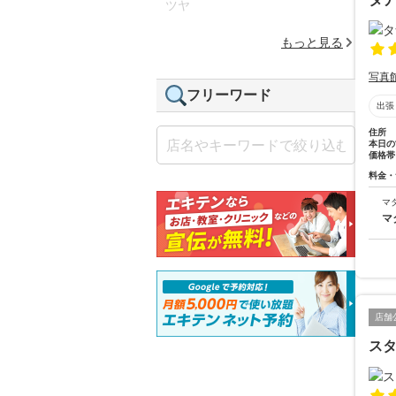
ツヤ
もっと見る
写真
フリーワード
出張
住所
本日の
価格帯
料金・
マ
マ
店舗
ス