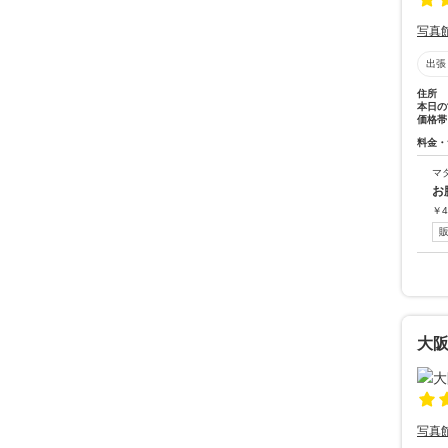
写真
出張
住所
本日の
価格帯
料金・
マ
お
￥
4
大
写真