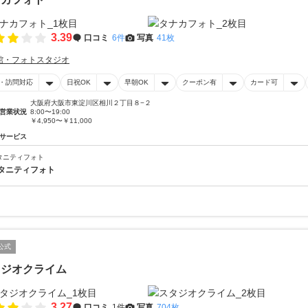
3.39
口コミ
6件
写真
41枚
館・フォトスタジオ
・訪問対応
日祝OK
早朝OK
クーポン有
カード可
大阪府大阪市東淀川区相川２丁目８−２
営業状況
8:00〜19:00
￥4,950〜￥11,000
サービス
タニティフォト
タニティフォト
公式
タジオクライム
3.27
口コミ
1件
写真
704枚