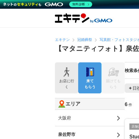
無料診断
エキテン
冠婚葬祭
写真館・フォトスタジ
【マタニティフォト】泉佐
検索条
お店に行
来て
届けても
く
もらう
らう
日
エリア
6
件
大阪府
店舗
泉佐野市
Stu