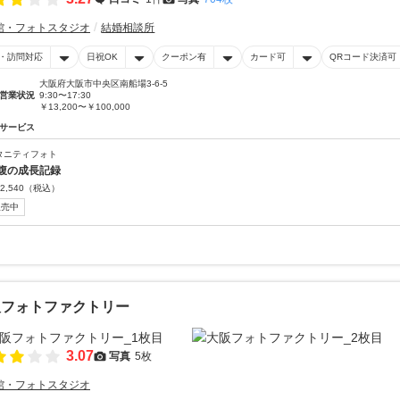
館・フォトスタジオ
結婚相談所
・訪問対応
日祝OK
クーポン有
カード可
QRコード決済可
大阪府大阪市中央区南船場3-6-5
営業状況
9:30〜17:30
￥13,200〜￥100,000
サービス
タニティフォト
腹の成長記録
2,540
（税込）
販売中
阪フォトファクトリー
3.07
写真
5枚
館・フォトスタジオ