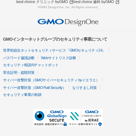
best choice クリニック byGMO
best choice 歯科 byGMO
©GMO DesignOne, Inc. All Rights reserved.
GMOインターネットグループのセキュリティ事業について
世界初総合ネットセキュリティサービス「GMOセキュリティ24」
パスワード漏洩診断
Webサイトリスク診断
セキュリティ相談AIチャットボット
実在証明・盗聴対策
サイバー攻撃対策（GMOサイバーセキュリティ byイエラエ）
サイバー攻撃対策（GMO Flatt Security）
なりすまし対策
セキュリティ事業の軌跡