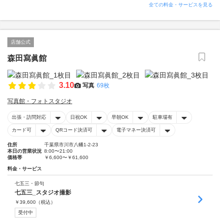
全ての料金・サービスを見る
店舗公式
森田寫眞館
3.10
写真
69枚
写真館・フォトスタジオ
出張・訪問対応
日祝OK
早朝OK
駐車場有
カード可
QRコード決済可
電子マネー決済可
住所
千葉県市川市八幡1-2-23
本日の営業状況
8:00〜21:00
価格帯
￥6,600〜￥61,600
料金・サービス
七五三・節句
七五三_スタジオ撮影
￥
39,600
（税込）
受付中