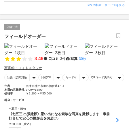
全ての料金・サービスを見る
店舗公式
フィールドオーダー
3.49
口コミ
3件
写真
30枚
写真館・フォトスタジオ
出張・訪問対応
日祝OK
カード可
QRコード決済可
住所
兵庫県神戸市灘区福住通4-1-1
本日の営業状況
9:00〜18:00
価格帯
￥2,200〜￥55,000
料金・サービス
七五三・節句
《七五三 出張撮影》思い出になる素敵な写真を撮影します！事前
打合せで安心の撮影会をお届け♪
￥
20,000
（税込）