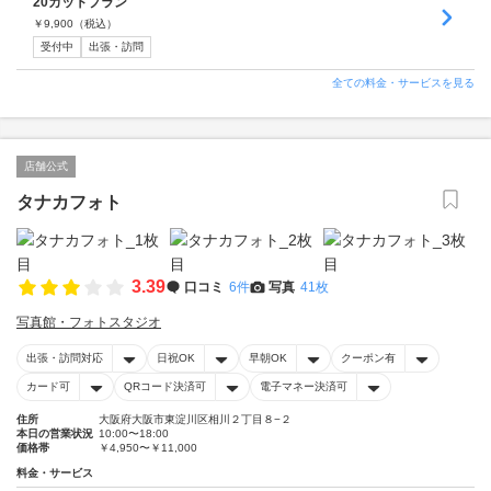
20カットプラン
￥
9,900
（税込）
受付中
出張・訪問
全ての料金・サービスを見る
店舗公式
タナカフォト
3.39
口コミ
6件
写真
41枚
写真館・フォトスタジオ
出張・訪問対応
日祝OK
早朝OK
クーポン有
カード可
QRコード決済可
電子マネー決済可
住所
大阪府大阪市東淀川区相川２丁目８−２
本日の営業状況
10:00〜18:00
価格帯
￥4,950〜￥11,000
料金・サービス