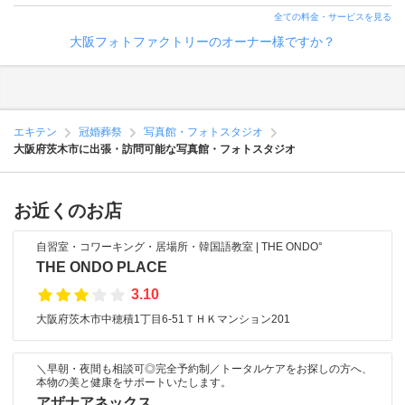
全ての料金・サービスを見る
大阪フォトファクトリーのオーナー様ですか？
エキテン
冠婚葬祭
写真館・フォトスタジオ
大阪府茨木市に出張・訪問可能な写真館・フォトスタジオ
お近くのお店
自習室・コワーキング・居場所・韓国語教室 | THE ONDO°
THE ONDO PLACE
3.10
大阪府茨木市中穂積1丁目6-51ＴＨＫマンション201
＼早朝・夜間も相談可◎完全予約制／トータルケアをお探しの方へ、
本物の美と健康をサポートいたします。
アザナアネックス