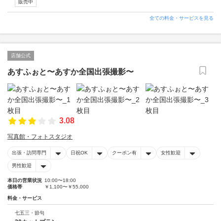
販売中
全ての料金・サービスを見る
店舗公式
あすふぉと〜あすか全国出張撮影〜
3.08
写真館・フォトスタジオ
出張・訪問専門
日祝OK
クーポン有
女性歓迎
男性歓迎
本日の営業状況
10:00〜18:00
価格帯
￥1,100〜￥55,000
料金・サービス
七五三・節句