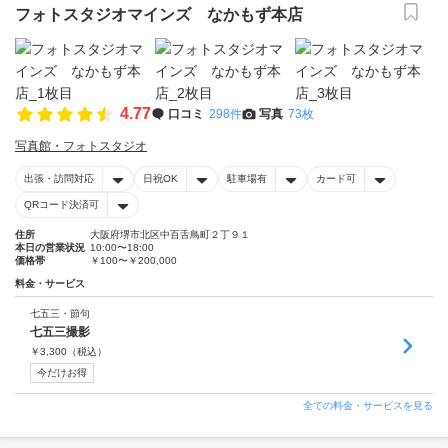
フォトスタジオマインズ なかもず本店
4.77
口コミ
298件
写真
73枚
写真館・フォトスタジオ
出張・訪問対応
日祝OK
駐車場有
カード可
QRコード決済可
住所
大阪府堺市北区中百舌鳥町２丁９１
本日の営業状況
10:00〜18:00
価格帯
￥100〜￥200,000
料金・サービス
七五三・節句
七五三撮影
￥
3,300
（税込）
今だけお得
全ての料金・サービスを見る