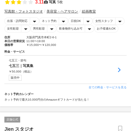
3.11
写真
5枚
写真館・フォトスタジオ
美容室・ヘアサロン
絵画教室
出張・訪問対応
ネット予約
日祝OK
女性スタッフ
女性歓迎
男性歓迎
飲食物持ち込み可
お子様連れOK
住所
大阪府門真市本町2-6-1
本日の営業状況
11:00〜19:00
価格帯
￥15,000〜￥120,000
料金・サービス
七五三・節句
七五三｜写真集
￥
50,000
（税込）
販売中
全ての料金・サービスを見る
ネット予約カレンダー
ネット予約で最大10,000円分のAmazonギフトカードが当たる！
店舗公式
Jien スタジオ