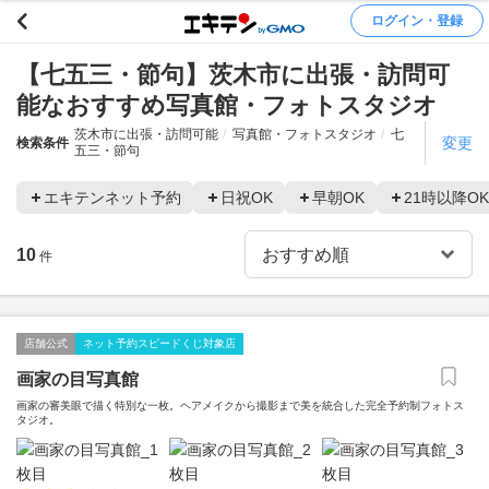
ログイン・登録
【七五三・節句】茨木市に出張・訪問可
能なおすすめ写真館・フォトスタジオ
茨木市に出張・訪問可能
写真館・フォトスタジオ
七
変更
検索条件
五三・節句
エキテンネット予約
日祝OK
早朝OK
21時以降OK
10
件
店舗公式
ネット予約スピードくじ対象店
画家の目写真館
画家の審美眼で描く特別な一枚。ヘアメイクから撮影まで美を統合した完全予約制フォトス
タジオ。