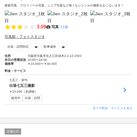
家族写真、プロフィール写真、シニア写真など様々なジャンルの撮影をおこないます！
3.09
写真
11枚
写真館・フォトスタジオ
出張・訪問対応
駐車場有
住所
大阪府大阪市住之江区緑木2-2-12-1502
本日の営業状況
10:00〜18:00
価格帯
￥10,000〜￥30,000
料金・サービス
七五三・節句
出張七五三撮影
￥
20,000
（非課税）
販売中
出張・訪問
全ての料金・サービスを見る
店舗公式