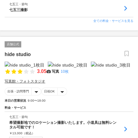
七五三・節句
七五三撮影
全ての料金・サービスを見る
店舗公式
hide studio
3.05
写真
10枚
写真館・フォトスタジオ
出張・訪問専門
日祝OK
本日の営業状況
9:00〜18:00
料金・サービス
七五三・節句
希望撮影地でのロケーション撮影いたします。小道具は無料レン
タル可能です！
￥
13,000
（税込）