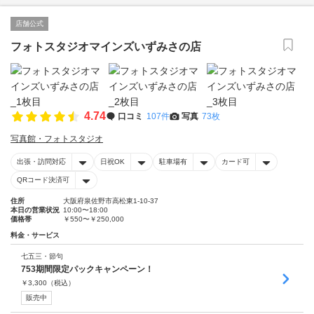
店舗公式
フォトスタジオマインズいずみさの店
4.74
口コミ
107件
写真
73枚
写真館・フォトスタジオ
出張・訪問対応
日祝OK
駐車場有
カード可
QRコード決済可
住所
大阪府泉佐野市高松東1-10-37
本日の営業状況
10:00〜18:00
価格帯
￥550〜￥250,000
料金・サービス
七五三・節句
753期間限定パックキャンペーン！
￥
3,300
（税込）
販売中