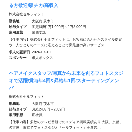
る方歓迎/駅チカ/高収入
株式会社セルフィット
勤務地
大阪府 茨木市
給与タイプ
固定報酬1万1,000円～1万8,000円
雇用形態
業務委託
【仕事内容】株式会社セルフィットは、お客様に合わせたスタイル提案
や一人ひとりのニーズに応えることで満足度の高いサービス…
求人の更新日
2026-07-10
スポンサー
求人ボックス
ヘアメイクスタッフ/写真から未来を創るフォトスタジ
オで活躍/賞与年4回&昇給年1回/スターティングメン
バ
株式会社セルフィット
勤務地
大阪府 茨木市
給与タイプ
月給24万円～28万円
雇用形態
正社員
【仕事内容】多数のテレビ番組でのメディア掲載実績あり 大阪、京都、
名古屋、東京でフォトスタジオ「セルフィット」を運営…