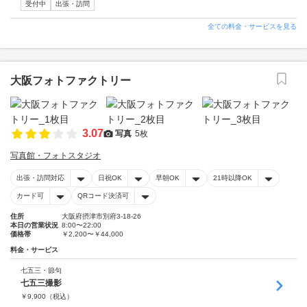
受付中
出張・訪問
全ての料金・サービスを見る
大阪フォトファクトリー
3.07
写真
5枚
写真館・フォトスタジオ
出張・訪問対応
日祝OK
早朝OK
21時以降OK
カード可
QRコード決済可
住所
大阪府摂津市別府3-18-26
本日の営業状況
8:00〜22:00
価格帯
￥2,200〜￥44,000
料金・サービス
七五三・節句
七五三撮影
￥
9,900
（税込）