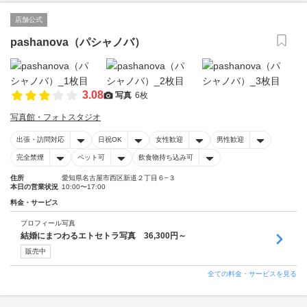
店舗公式
pashanova（パシャノバ）
3.08
写真
6枚
写真館・フォトスタジオ
出張・訪問対応
日祝OK
女性歓迎
男性歓迎
完全禁煙
ペット可
飲食物持ち込み可
住所
愛知県名古屋市西区新道２丁目６−３
本日の営業状況
10:00〜17:00
料金・サービス
プロフィール写真
結婚にまつわるエトセトラ写真 36,300円～
販売中
全ての料金・サービスを見る