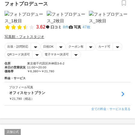
フォトプロデュース
3.62
口コミ
8件
写真
47枚
写真館・フォトスタジオ
出張・訪問対応
日祝OK
クーポン有
カード可
QRコード決済可
電子マネー決済可
住所
東京都千代田区外神田3-6-2
本日の営業状況
11:00〜20:00
価格帯
￥6,380〜￥21,780
料金・サービス
プロフィール写真
オフィスセットプラン
￥
21,780
（税込）
全ての料金・サービスを見る
店舗公式