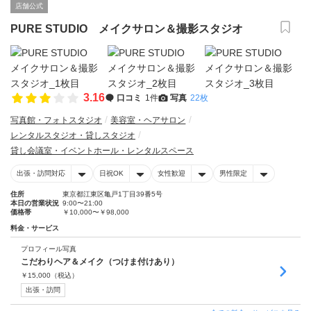
店舗公式
PURE STUDIO メイクサロン＆撮影スタジオ
3.16
口コミ
1件
写真
22枚
写真館・フォトスタジオ
美容室・ヘアサロン
レンタルスタジオ・貸しスタジオ
貸し会議室・イベントホール・レンタルスペース
出張・訪問対応
日祝OK
女性歓迎
男性限定
住所
東京都江東区亀戸1丁目39番5号
本日の営業状況
9:00〜21:00
価格帯
￥10,000〜￥98,000
料金・サービス
プロフィール写真
こだわりヘア＆メイク（つけま付けあり）
￥
15,000
（税込）
出張・訪問