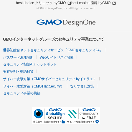
best choice クリニック byGMO
best choice 歯科 byGMO
©GMO DesignOne, Inc. All Rights reserved.
GMOインターネットグループのセキュリティ事業について
世界初総合ネットセキュリティサービス「GMOセキュリティ24」
パスワード漏洩診断
Webサイトリスク診断
セキュリティ相談AIチャットボット
実在証明・盗聴対策
サイバー攻撃対策（GMOサイバーセキュリティ byイエラエ）
サイバー攻撃対策（GMO Flatt Security）
なりすまし対策
セキュリティ事業の軌跡