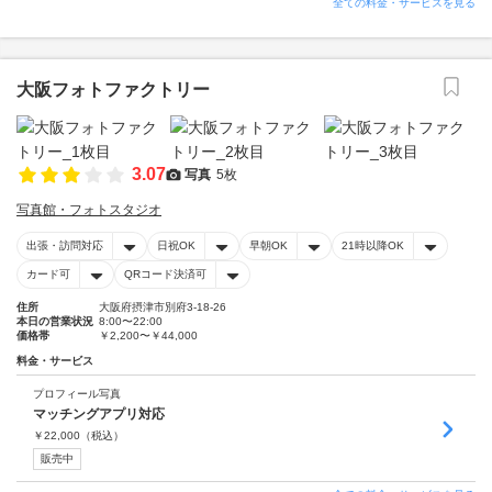
全ての料金・サービスを見る
大阪フォトファクトリー
3.07
写真
5枚
写真館・フォトスタジオ
出張・訪問対応
日祝OK
早朝OK
21時以降OK
カード可
QRコード決済可
住所
大阪府摂津市別府3-18-26
本日の営業状況
8:00〜22:00
価格帯
￥2,200〜￥44,000
料金・サービス
プロフィール写真
マッチングアプリ対応
￥
22,000
（税込）
販売中