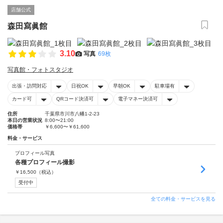
店舗公式
森田寫眞館
3.10
写真
69枚
写真館・フォトスタジオ
出張・訪問対応
日祝OK
早朝OK
駐車場有
カード可
QRコード決済可
電子マネー決済可
住所
千葉県市川市八幡1-2-23
本日の営業状況
8:00〜21:00
価格帯
￥6,600〜￥61,600
料金・サービス
プロフィール写真
各種プロフィール撮影
￥
16,500
（税込）
受付中
全ての料金・サービスを見る