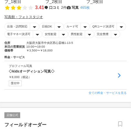
3.41
口コミ
2件
写真
465枚
写真館・フォトスタジオ
出張・訪問対応
日祝OK
カード可
QRコード決済可
電子マネー決済可
女性歓迎
男性歓迎
完全禁煙
住所
大阪府大阪市中央区西心斎橋1-13-5
本日の営業状況
10:00〜19:00
価格帯
￥3,500〜￥18,000
料金・サービス
プロフィール写真
◇kidsオーディション写真◇
￥
8,000
（税込）
受付中
全ての料金・サービスを見る
店舗公式
フィールドオーダー