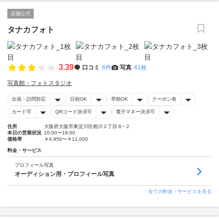
店舗公式
タナカフォト
3.39
口コミ
6件
写真
41枚
写真館・フォトスタジオ
出張・訪問対応
日祝OK
早朝OK
クーポン有
カード可
QRコード決済可
電子マネー決済可
住所
大阪府大阪市東淀川区相川２丁目８−２
本日の営業状況
10:00〜18:00
価格帯
￥4,950〜￥11,000
料金・サービス
プロフィール写真
オーディション用・プロフィール写真
全ての料金・サービスを見る