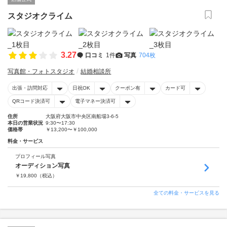
スタジオクライム
3.27
口コミ
1件
写真
704枚
写真館・フォトスタジオ
結婚相談所
出張・訪問対応
日祝OK
クーポン有
カード可
QRコード決済可
電子マネー決済可
住所
大阪府大阪市中央区南船場3-6-5
本日の営業状況
9:30〜17:30
価格帯
￥13,200〜￥100,000
料金・サービス
プロフィール写真
オーディション写真
￥
19,800
（税込）
全ての料金・サービスを見る