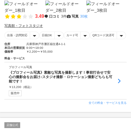
3.49
口コミ
3件
写真
30枚
写真館・フォトスタジオ
出張・訪問対応
日祝OK
カード可
QRコード決済可
住所
兵庫県神戸市灘区福住通4-1-1
本日の営業状況
9:00〜18:00
価格帯
￥2,200〜￥55,000
料金・サービス
プロフィール写真
《プロフィール写真》素敵な写真を撮影します！事前打合せで安
心の撮影会をお届け♪スタジオ撮影・ロケーション撮影どちらも可
能です！
￥
13,200
（税込）
販売中
全ての料金・サービスを見る
店舗公式