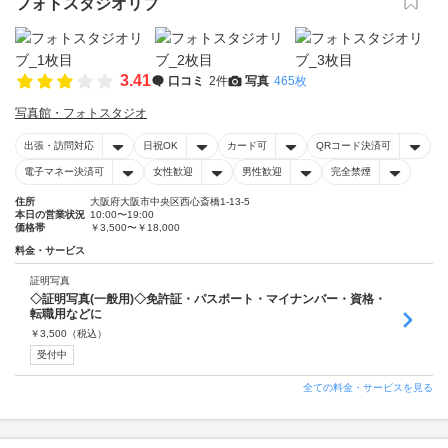
フォトスタジオリブ
3.41
口コミ
2件
写真
465枚
写真館・フォトスタジオ
出張・訪問対応
日祝OK
カード可
QRコード決済可
電子マネー決済可
女性歓迎
男性歓迎
完全禁煙
住所
大阪府大阪市中央区西心斎橋1-13-5
本日の営業状況
10:00〜19:00
価格帯
￥3,500〜￥18,000
料金・サービス
証明写真
◇証明写真(一般用)◇免許証・パスポート・マイナンバー・資格・
転職用などに
￥
3,500
（税込）
受付中
全ての料金・サービスを見る