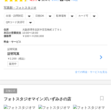
写真館・フォトスタジオ
出張・訪問対応
日祝OK
駐車場有
カード可
QRコード決済可
住所
大阪府堺市北区中百舌鳥町２丁９１
本日の営業状況
10:00〜18:00
価格帯
￥100〜￥200,000
料金・サービス
証明写真
証明写真
￥
2,200
（税込）
販売中
全ての料金・サービスを見る
店舗公式
フォトスタジオマインズいずみさの店