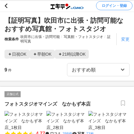
ログイン・登録
【証明写真】吹田市に出張・訪問可能な
おすすめ写真館・フォトスタジオ
吹田市に出張・訪問可能
写真館・フォトスタジオ
証
変更
検索条件
明写真
日祝OK
早朝OK
21時以降OK
9
件
店舗公式
フォトスタジオマインズ なかもず本店
4.77
口コミ
298件
写真
73枚