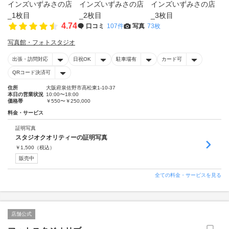
4.74
口コミ
107件
写真
73枚
写真館・フォトスタジオ
出張・訪問対応
日祝OK
駐車場有
カード可
QRコード決済可
住所
大阪府泉佐野市高松東1-10-37
本日の営業状況
10:00〜18:00
価格帯
￥550〜￥250,000
料金・サービス
証明写真
スタジオクオリティーの証明写真
￥
1,500
（税込）
販売中
全ての料金・サービスを見る
店舗公式