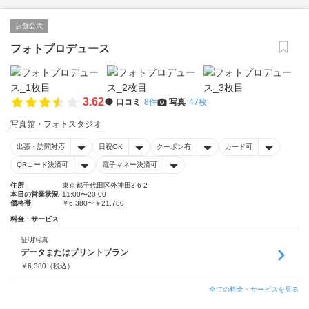
店舗公式
フォトプロデュース
3.62
口コミ
8件
写真
47枚
写真館・フォトスタジオ
出張・訪問対応
日祝OK
クーポン有
カード可
QRコード決済可
電子マネー決済可
住所
東京都千代田区外神田3-6-2
本日の営業状況
11:00〜20:00
価格帯
￥6,380〜￥21,780
料金・サービス
証明写真
データまたはプリントプラン
￥
6,380
（税込）
全ての料金・サービスを見る