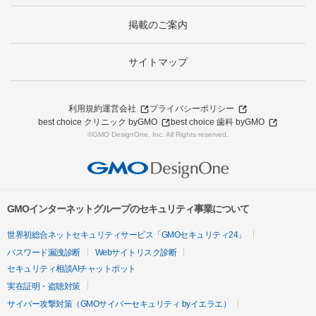
掲載のご案内
サイトマップ
利用規約
運営会社
プライバシーポリシー
best choice クリニック byGMO
best choice 歯科 byGMO
©GMO DesignOne, Inc. All Rights reserved.
GMOインターネットグループのセキュリティ事業について
世界初総合ネットセキュリティサービス「GMOセキュリティ24」
パスワード漏洩診断
Webサイトリスク診断
セキュリティ相談AIチャットボット
実在証明・盗聴対策
サイバー攻撃対策（GMOサイバーセキュリティ byイエラエ）