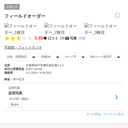
店舗公式
フィールドオーダー
3.49
口コミ
3件
写真
30枚
写真館・フォトスタジオ
出張・訪問対応
日祝OK
カード可
QRコード決済可
住所
兵庫県神戸市灘区福住通4-1-1
本日の営業状況
9:00〜18:00
価格帯
￥2,200〜￥55,000
料金・サービス
証明写真
証明写真
￥
2,200
（税込）
受付中
全ての料金・サービスを見る