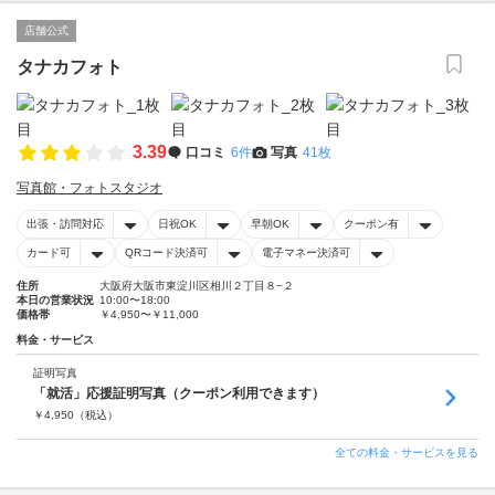
店舗公式
タナカフォト
3.39
口コミ
6件
写真
41枚
写真館・フォトスタジオ
出張・訪問対応
日祝OK
早朝OK
クーポン有
カード可
QRコード決済可
電子マネー決済可
住所
大阪府大阪市東淀川区相川２丁目８−２
本日の営業状況
10:00〜18:00
価格帯
￥4,950〜￥11,000
料金・サービス
証明写真
「就活」応援証明写真（クーポン利用できます）
￥
4,950
（税込）
全ての料金・サービスを見る