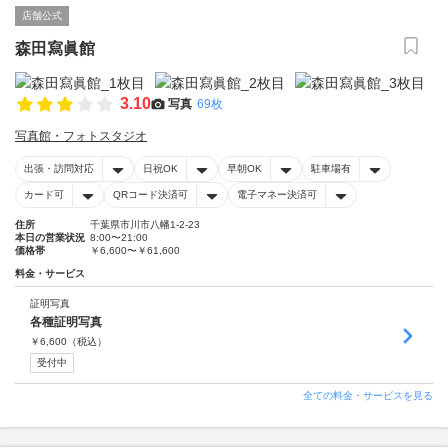
店舗公式
森田寫眞館
3.10
写真
69枚
写真館・フォトスタジオ
出張・訪問対応
日祝OK
早朝OK
駐車場有
カード可
QRコード決済可
電子マネー決済可
住所
千葉県市川市八幡1-2-23
本日の営業状況
8:00〜21:00
価格帯
￥6,600〜￥61,600
料金・サービス
証明写真
各種証明写真
￥
6,600
（税込）
受付中
全ての料金・サービスを見る