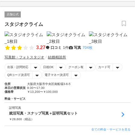
店舗公式
スタジオクライム
3.27
口コミ
1件
写真
704枚
写真館・フォトスタジオ
結婚相談所
出張・訪問対応
日祝OK
クーポン有
カード可
QRコード決済可
電子マネー決済可
住所
大阪府大阪市中央区南船場3-6-5
本日の営業状況
9:30〜17:30
価格帯
￥13,200〜￥100,000
料金・サービス
証明写真
就活写真・スナップ写真＋証明写真セット
￥
28,600
（税込）
全ての料金・サービスを見る