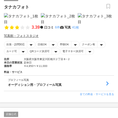
タナカフォト
3.39
口コミ
6件
写真
41枚
写真館・フォトスタジオ
出張・訪問対応
日祝OK
早朝OK
クーポン有
カード可
QRコード決済可
電子マネー決済可
住所
大阪府大阪市東淀川区相川２丁目８−２
本日の営業状況
定休日
価格帯
￥4,950〜￥11,000
料金・サービス
プロフィール写真
オーディション用・プロフィール写真
全ての料金・サービスを見る
店舗公式