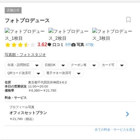
店舗公式
フォトプロデュース
3.62
口コミ
8件
写真
47枚
写真館・フォトスタジオ
出張・訪問対応
日祝OK
クーポン有
カード可
QRコード決済可
電子マネー決済可
住所
東京都千代田区外神田3-6-2
本日の営業状況
11:00〜20:00
価格帯
￥6,380〜￥21,780
料金・サービス
プロフィール写真
オフィスセットプラン
￥
21,780
（税込）
全ての料金・サービスを見る