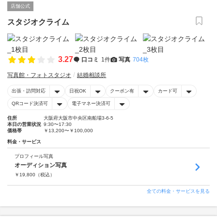
店舗公式
スタジオクライム
3.27
口コミ
1件
写真
704枚
写真館・フォトスタジオ
結婚相談所
出張・訪問対応
日祝OK
クーポン有
カード可
QRコード決済可
電子マネー決済可
住所
大阪府大阪市中央区南船場3-6-5
本日の営業状況
9:30〜17:30
価格帯
￥13,200〜￥100,000
料金・サービス
プロフィール写真
オーディション写真
￥
19,800
（税込）
全ての料金・サービスを見る