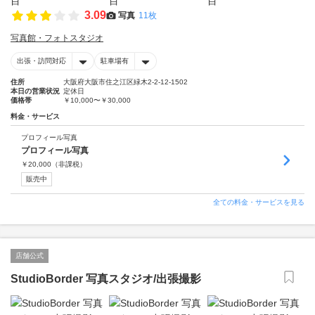
3.09
写真
11枚
写真館・フォトスタジオ
出張・訪問対応
駐車場有
住所
大阪府大阪市住之江区緑木2-2-12-1502
本日の営業状況
定休日
価格帯
￥10,000〜￥30,000
料金・サービス
プロフィール写真
プロフィール写真
￥
20,000
（非課税）
販売中
全ての料金・サービスを見る
店舗公式
StudioBorder 写真スタジオ/出張撮影