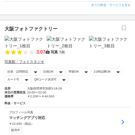
全ての料金・サービスを見る
大阪フォトファクトリー
3.07
写真
5枚
写真館・フォトスタジオ
出張・訪問対応
日祝OK
早朝OK
21時以降OK
カード可
QRコード決済可
住所
大阪府摂津市別府3-18-26
本日の営業状況
10:00〜22:00
価格帯
￥2,200〜￥44,000
料金・サービス
プロフィール写真
マッチングアプリ対応
￥
22,000
（税込）
販売中