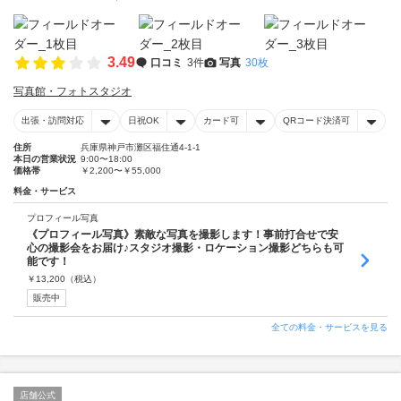
3.49
口コミ
3件
写真
30枚
写真館・フォトスタジオ
出張・訪問対応
日祝OK
カード可
QRコード決済可
住所
兵庫県神戸市灘区福住通4-1-1
本日の営業状況
9:00〜18:00
価格帯
￥2,200〜￥55,000
料金・サービス
プロフィール写真
《プロフィール写真》素敵な写真を撮影します！事前打合せで安
心の撮影会をお届け♪スタジオ撮影・ロケーション撮影どちらも可
能です！
￥
13,200
（税込）
販売中
全ての料金・サービスを見る
店舗公式