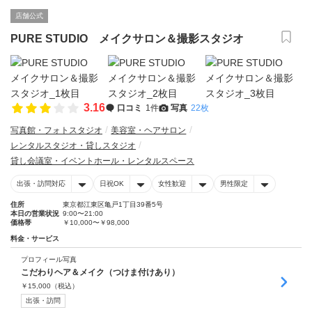
店舗公式
PURE STUDIO メイクサロン＆撮影スタジオ
3.16
口コミ
1件
写真
22枚
写真館・フォトスタジオ
美容室・ヘアサロン
レンタルスタジオ・貸しスタジオ
貸し会議室・イベントホール・レンタルスペース
出張・訪問対応
日祝OK
女性歓迎
男性限定
住所
東京都江東区亀戸1丁目39番5号
本日の営業状況
9:00〜21:00
価格帯
￥10,000〜￥98,000
料金・サービス
プロフィール写真
こだわりヘア＆メイク（つけま付けあり）
￥
15,000
（税込）
出張・訪問