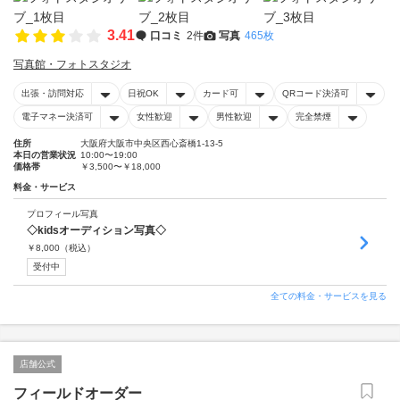
3.41
口コミ
2件
写真
465枚
写真館・フォトスタジオ
出張・訪問対応
日祝OK
カード可
QRコード決済可
電子マネー決済可
女性歓迎
男性歓迎
完全禁煙
住所
大阪府大阪市中央区西心斎橋1-13-5
本日の営業状況
10:00〜19:00
価格帯
￥3,500〜￥18,000
料金・サービス
プロフィール写真
◇kidsオーディション写真◇
￥
8,000
（税込）
受付中
全ての料金・サービスを見る
店舗公式
フィールドオーダー