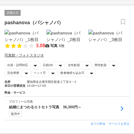
店舗公式
pashanova（パシャノバ）
3.08
写真
6枚
写真館・フォトスタジオ
出張・訪問対応
日祝OK
女性歓迎
男性歓迎
完全禁煙
ペット可
飲食物持ち込み可
住所
愛知県名古屋市西区新道２丁目６−３
本日の営業状況
10:00〜17:00
料金・サービス
プロフィール写真
結婚にまつわるエトセトラ写真 36,300円～
販売中
全ての料金・サービスを見る