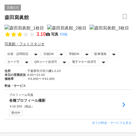
店舗公式
森田寫眞館
3.10
写真
69枚
写真館・フォトスタジオ
出張・訪問対応
日祝OK
早朝OK
駐車場有
カード可
QRコード決済可
電子マネー決済可
住所
千葉県市川市八幡1-2-23
本日の営業状況
8:00〜21:00
価格帯
￥6,600〜￥61,600
料金・サービス
プロフィール写真
各種プロフィール撮影
￥
16,500
（税込）
受付中
全ての料金・サービスを見る