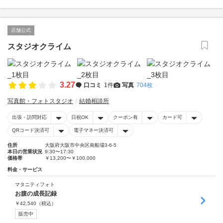
店舗公式
スタジオクライム
3.27
口コミ
1件
写真
704枚
写真館・フォトスタジオ
結婚相談所
出張・訪問対応
日祝OK
クーポン有
カード可
QRコード決済可
電子マネー決済可
住所
大阪府大阪市中央区南船場3-6-5
本日の営業状況
9:30〜17:30
価格帯
￥13,200〜￥100,000
料金・サービス
マタニティフォト
お腹の成長記録
￥
42,540
（税込）
販売中