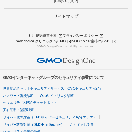
掲載のご案内
サイトマップ
利用規約
運営会社
プライバシーポリシー
best choice クリニック byGMO
best choice 歯科 byGMO
©GMO DesignOne, Inc. All Rights reserved.
GMOインターネットグループのセキュリティ事業について
世界初総合ネットセキュリティサービス「GMOセキュリティ24」
パスワード漏洩診断
Webサイトリスク診断
セキュリティ相談AIチャットボット
実在証明・盗聴対策
サイバー攻撃対策（GMOサイバーセキュリティ byイエラエ）
サイバー攻撃対策（GMO Flatt Security）
なりすまし対策
セキュリティ事業の軌跡