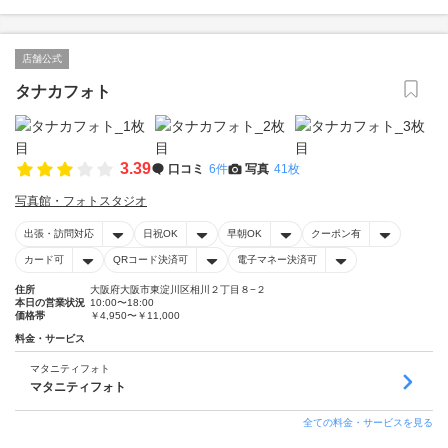
店舗公式
タナカフォト
3.39
口コミ
6件
写真
41枚
写真館・フォトスタジオ
出張・訪問対応
日祝OK
早朝OK
クーポン有
カード可
QRコード決済可
電子マネー決済可
住所
大阪府大阪市東淀川区相川２丁目８−２
本日の営業状況
10:00〜18:00
価格帯
￥4,950〜￥11,000
料金・サービス
マタニティフォト
マタニティフォト
全ての料金・サービスを見る