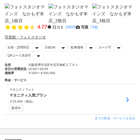
4.77
口コミ
298件
写真
73枚
写真館・フォトスタジオ
出張・訪問対応
日祝OK
駐車場有
カード可
QRコード決済可
住所
大阪府堺市北区中百舌鳥町２丁９１
本日の営業状況
10:00〜18:00
価格帯
￥100〜￥200,000
料金・サービス
マタニティフォト
マタニティ人気プラン
￥
15,400
（税込）
販売中
全ての料金・サービスを見る