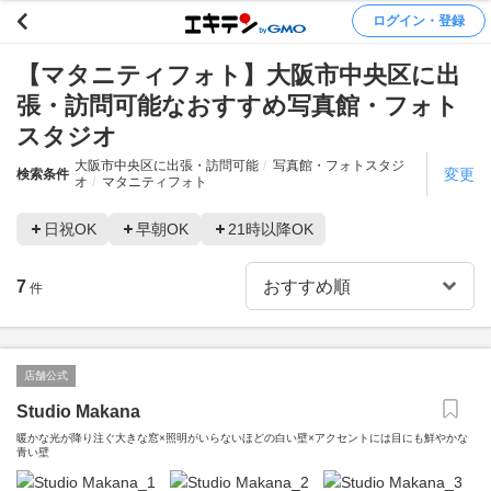
ログイン・登録
【マタニティフォト】大阪市中央区に出
張・訪問可能なおすすめ写真館・フォト
スタジオ
大阪市中央区に出張・訪問可能
写真館・フォトスタジ
変更
検索条件
オ
マタニティフォト
日祝OK
早朝OK
21時以降OK
7
件
店舗公式
Studio Makana
暖かな光が降り注ぐ大きな窓×照明がいらないほどの白い壁×アクセントには目にも鮮やかな
青い壁