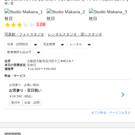
青い壁
3.08
写真館・フォトスタジオ
レンタルスタジオ・貸しスタジオ
出張・訪問対応
完全禁煙
レンタル
飲食物持ち込み可
住所
大阪府大阪市淀川区十三本町2-8-7
本日の営業状況
定休日
価格帯
￥14,300〜￥69,000
料金・サービス
お宮参り・お食い初め
お宮参り・百日祝い
￥
16,500
（税込）
受付中
出張・訪問
全ての料金・サービスを見る