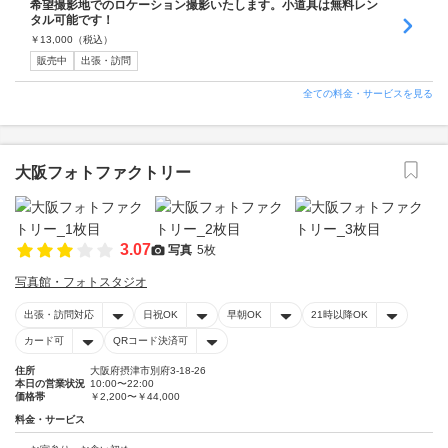
希望撮影地でのロケーション撮影いたします。小道具は無料レン
タル可能です！
￥
13,000
（税込）
販売中
出張・訪問
全ての料金・サービスを見る
大阪フォトファクトリー
3.07
写真
5枚
写真館・フォトスタジオ
出張・訪問対応
日祝OK
早朝OK
21時以降OK
カード可
QRコード決済可
住所
大阪府摂津市別府3-18-26
本日の営業状況
10:00〜22:00
価格帯
￥2,200〜￥44,000
料金・サービス