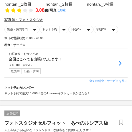
3.08
写真
10枚
写真館・フォトスタジオ
出張・訪問専門
ネット予約
日祝OK
早朝OK
本日の営業状況
8:00〜20:00
料金・サービス
お宮参り・お食い初め
全国どこへでも出張いたします！
￥
18,000
（税込）
販売中
出張・訪問
全ての料金・サービスを見る
ネット予約カレンダー
ネット予約で最大10,000円分のAmazonギフトカードが当たる！
店舗公式
フォトスタジオセルフィット あべのルシアス店
天王寺駅から徒歩5分！フレンドリーな接客をご提供いたします！