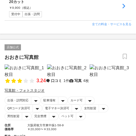
20カット
￥
9,900
（税込）
受付中
出張・訪問
全ての料金・サービスを見る
店舗公式
おおきに写真館
3.24
口コミ
1件
写真
4枚
写真館・フォトスタジオ
出張・訪問対応
駐車場有
カード可
QRコード決済可
電子マネー決済可
女性歓迎
男性歓迎
完全禁煙
ペット可
住所
大阪府枚方市東中振1-58-9
価格帯
￥20,000〜￥33,000