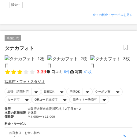
販売中
全ての料金・サービスを見る
店舗公式
タナカフォト
3.39
口コミ
6件
写真
41枚
写真館・フォトスタジオ
出張・訪問対応
日祝OK
早朝OK
クーポン有
カード可
QRコード決済可
電子マネー決済可
住所
大阪府大阪市東淀川区相川２丁目８−２
本日の営業状況
定休日
価格帯
￥4,950〜￥11,000
料金・サービス
お宮参り・お食い初め