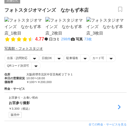
店舗公式
フォトスタジオマインズ なかもず本店
4.77
口コミ
298件
写真
73枚
写真館・フォトスタジオ
出張・訪問対応
日祝OK
駐車場有
カード可
QRコード決済可
住所
大阪府堺市北区中百舌鳥町２丁９１
本日の営業状況
10:00〜18:00
価格帯
￥100〜￥200,000
料金・サービス
お宮参り・お食い初め
お宮参り撮影
￥
3,300
（税込）
販売中
全ての料金・サービスを見る