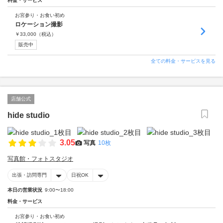
料金・サービス
お宮参り・お食い初め
ロケーション撮影
￥
33,000
（税込）
販売中
全ての料金・サービスを見る
店舗公式
hide studio
3.05
写真
10枚
写真館・フォトスタジオ
出張・訪問専門
日祝OK
本日の営業状況
9:00〜18:00
料金・サービス
お宮参り・お食い初め