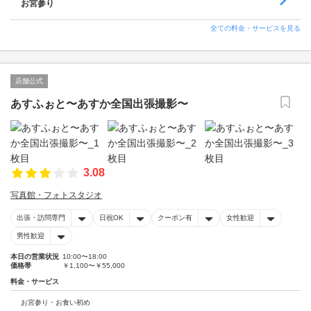
お宮参り
全ての料金・サービスを見る
店舗公式
あすふぉと〜あすか全国出張撮影〜
3.08
写真館・フォトスタジオ
出張・訪問専門
日祝OK
クーポン有
女性歓迎
男性歓迎
本日の営業状況
10:00〜18:00
価格帯
￥1,100〜￥55,000
料金・サービス
お宮参り・お食い初め