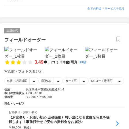
全ての料金・サービスを見る
店舗公式
フィールドオーダー
3.49
口コミ
3件
写真
30枚
写真館・フォトスタジオ
出張・訪問対応
日祝OK
カード可
QRコード決済可
住所
兵庫県神戸市灘区福住通4-1-1
本日の営業状況
9:00〜18:00
価格帯
￥2,200〜￥55,000
料金・サービス
お宮参り・お食い初め
《お宮参り・お食い初め 出張撮影》思い出になる素敵な写真を撮
影します！事前打合せで安心の撮影会をお届け♪
￥
20,000
（税込）