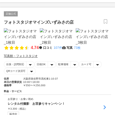
店舗公式
フォトスタジオマインズいずみさの店
4.74
口コミ
107件
写真
73枚
写真館・フォトスタジオ
出張・訪問対応
日祝OK
駐車場有
カード可
QRコード決済可
住所
大阪府泉佐野市高松東1-10-37
本日の営業状況
10:00〜18:00
価格帯
￥550〜￥250,000
料金・サービス
お宮参り・お食い初め
レンタル付撮影 お宮参りキャンペ−ン！
￥
3,300
（税込）
販売中