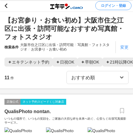
ログイン・登録
【お宮参り・お食い初め】大阪市住之江
区に出張・訪問可能なおすすめ写真館・
フォトスタジオ
大阪市住之江区に出張・訪問可能
写真館・フォトスタ
変更
検索条件
ジオ
お宮参り・お食い初め
エキテンネット予約
日祝OK
早朝OK
21時以降OK
11
件
店舗公式
ネット予約スピードくじ対象店
QualisPhoto nontan.
いつもの場所で、いつもの笑顔を。ご家族の大切な絆を未来へ紡ぐ、心安らぐ出張写真撮影
サービス。