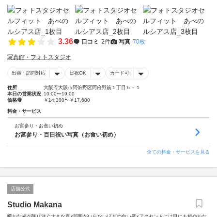
3.36
口コミ
2件
写真
70枚
写真館・フォトスタジオ
出張・訪問対応
日祝OK
カード可
住所
大阪府大阪市阿倍野区阿倍野筋１丁目５－１
本日の営業状況
10:00〜19:00
価格帯
￥14,300〜￥17,600
料金・サービス
お宮参り・お食い初め
お宮参り・百日祝い写真（お食い初め）
全ての料金・サービスを見る
店舗公式
Studio Makana
暖かな光が降り注ぐ大きな窓×照明がいらないほどの白い壁×アクセントには目にも鮮やかな