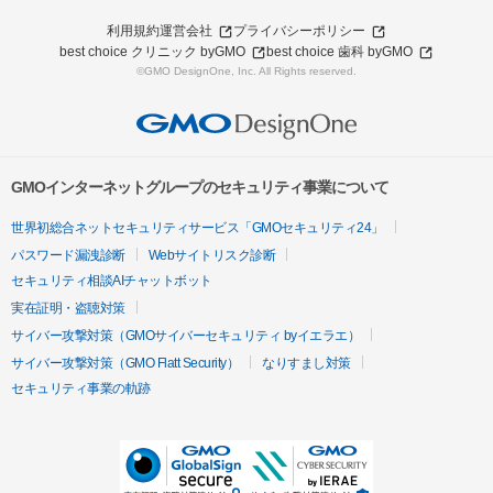
利用規約
運営会社
プライバシーポリシー
best choice クリニック byGMO
best choice 歯科 byGMO
©GMO DesignOne, Inc. All Rights reserved.
GMOインターネットグループのセキュリティ事業について
世界初総合ネットセキュリティサービス「GMOセキュリティ24」
パスワード漏洩診断
Webサイトリスク診断
セキュリティ相談AIチャットボット
実在証明・盗聴対策
サイバー攻撃対策（GMOサイバーセキュリティ byイエラエ）
サイバー攻撃対策（GMO Flatt Security）
なりすまし対策
セキュリティ事業の軌跡