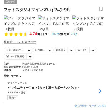
店舗公式
フォトスタジオマインズいずみさの店
4.74
口コミ
107件
写真
73枚
写真館・フォトスタジオ
出張・訪問対応
日祝OK
駐車場有
カード可
QRコード決済可
住所
大阪府泉佐野市高松東1-10-37
本日の営業状況
10:00〜18:00
価格帯
￥550〜￥250,000
料金・サービス
マタニティフォト
▼ マタニティーフォト5カット選べるボーナスパック♪
￥
15,400
（税込）
販売中
全ての料金・サービスを見る