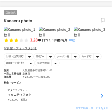
店舗公式
Kanaeru photo
3.28
口コミ
1件
写真
10枚
写真館・フォトスタジオ
出張・訪問対応
日祝OK
クーポン有
カード可
QRコード決済可
完全予約制
住所
大阪府豊中市稲津町2-1-23
本日の営業状況
定休日
価格帯
￥22,000〜￥1,210,000
料金・サービス
マタニティフォト
マタニティフォト
￥
22,000
（税込）
全ての料金・サービスを見る