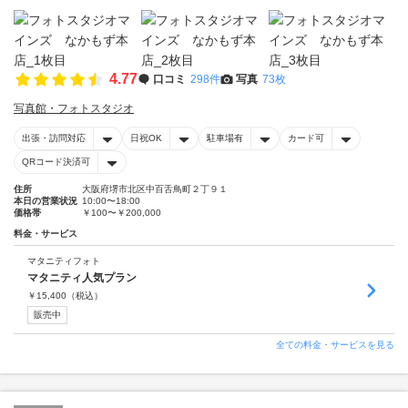
4.77
口コミ
298件
写真
73枚
写真館・フォトスタジオ
出張・訪問対応
日祝OK
駐車場有
カード可
QRコード決済可
住所
大阪府堺市北区中百舌鳥町２丁９１
本日の営業状況
10:00〜18:00
価格帯
￥100〜￥200,000
料金・サービス
マタニティフォト
マタニティ人気プラン
￥
15,400
（税込）
販売中
全ての料金・サービスを見る