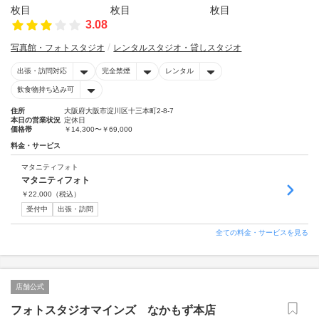
3.08
写真館・フォトスタジオ
レンタルスタジオ・貸しスタジオ
出張・訪問対応
完全禁煙
レンタル
飲食物持ち込み可
住所
大阪府大阪市淀川区十三本町2-8-7
本日の営業状況
定休日
価格帯
￥14,300〜￥69,000
料金・サービス
マタニティフォト
マタニティフォト
￥
22,000
（税込）
受付中
出張・訪問
全ての料金・サービスを見る
店舗公式
フォトスタジオマインズ なかもず本店