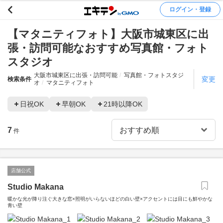
ログイン・登録
【マタニティフォト】大阪市城東区に出
張・訪問可能なおすすめ写真館・フォト
スタジオ
大阪市城東区に出張・訪問可能
写真館・フォトスタジ
変更
検索条件
オ
マタニティフォト
日祝OK
早朝OK
21時以降OK
7
件
店舗公式
Studio Makana
暖かな光が降り注ぐ大きな窓×照明がいらないほどの白い壁×アクセントには目にも鮮やかな
青い壁