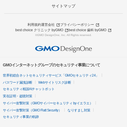
サイトマップ
利用規約
運営会社
プライバシーポリシー
best choice クリニック byGMO
best choice 歯科 byGMO
©GMO DesignOne, Inc. All Rights reserved.
GMOインターネットグループのセキュリティ事業について
世界初総合ネットセキュリティサービス「GMOセキュリティ24」
パスワード漏洩診断
Webサイトリスク診断
セキュリティ相談AIチャットボット
実在証明・盗聴対策
サイバー攻撃対策（GMOサイバーセキュリティ byイエラエ）
サイバー攻撃対策（GMO Flatt Security）
なりすまし対策
セキュリティ事業の軌跡