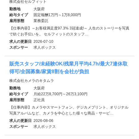
株式会社セルフィット
勤務地
大阪府
給与タイプ
固定報酬1万円～1万8,000円
雇用形態
業務委託
【仕事内容】～お客様満足度97.3% 3冠達成!～ 人生のストーリーを写真
で紡ぐお手伝いを。 セルフィットのスタッフ…
求人の更新日
2026-07-10
スポンサー
求人ボックス
販売スタッフ/未経験OK/残業月平均4.7h/最大7連休取
得可/全国募集/家賃8割を会社が負担
株式会社カメラのキタムラ
勤務地
大阪府
給与タイプ
月給22万8,700円～26万3,100円
雇用形態
正社員
【仕事内容】カメラやスマートフォン、デジカメプリント、オリジナル
写真アルバムなど、カメラを中心とした様々な商品・サービ…
求人の更新日
2026-08-06
スポンサー
求人ボックス